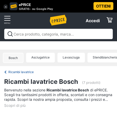
ePRICE
OTTIENI
Vai
×
Accedi
GRATIS - su Google Play
al
Registrati
menu
Accedi
Elettrodomestici
Offerte
Frigoriferi
Elettrodomestici
Frigoriferi e Congelatori
Lavatrici e
e
Elettrodomestici
Asciugatrici
Lavastoviglie
Forni, Piani cottura e
Congelatori
Cappe
Elettrodomestici da incasso
Pulizia casa e
Asciugatrice
Lavasciuga
Stendibiancheri
Cantinetta
Bosch
stiro
Elettrodomestici in Cucina
Piccoli
Informatica
Vino
elettrodomestici
Elettrodomestici professionali e
industriali
Elettrodomestici in offerta
Offerte
Frigoriferi
Ricambi lavatrice
Telefonia
Congelatore
Ricambi lavatrice Bosch
a
(7 prodotti)
pozzetto
Tv
Benvenuto nella sezione
Ricambi lavatrice Bosch
di ePRICE.
Frigorifero
Scegli tra tantissimi prodotti in offerta, scontati e con consegna
e
combinato
rapida. Scopri la nostra ampia proposta, consulta i prezzi e
Home
acquista comodamente online.
Cinema
Vedi
tutti