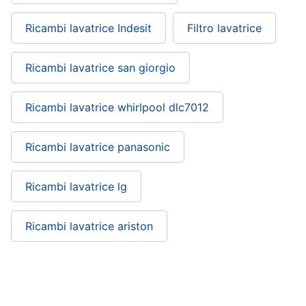
Piccoli
Ricambi lavatrice Indesit
Filtro lavatrice
elettrodomestici
Termoventilatore
Ricambi lavatrice san giorgio
Termoconvettore
Condizionatori
fissi
Ricambi lavatrice whirlpool dlc7012
Caminetto
Ricambi lavatrice panasonic
Vedi
tutti
Ricambi lavatrice lg
Elettrodomestici
Ricambi lavatrice ariston
professionali
e
industriali
Abbattitore
Ricambi lavatrice Bosch: si trova nelle
Macchine
da