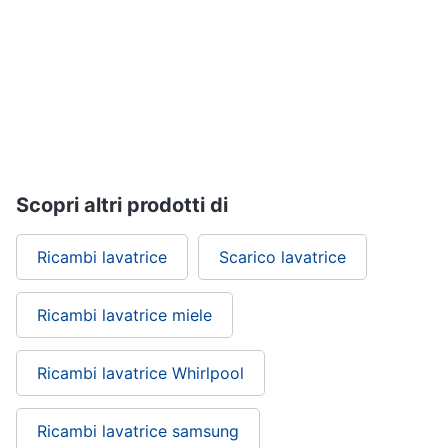
Vedi
tutti
Elettrodomestici
in
Cucina
Friggitrice
Scopri altri prodotti di
ad
aria
Ricambi lavatrice
Scarico lavatrice
Macchina
caffè
Minipimer
Ricambi lavatrice miele
Estrattore
Ricambi lavatrice Whirlpool
Vedi
tutti
Ricambi lavatrice samsung