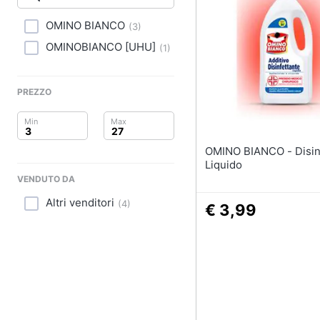
Clima
Lavastoviglie da Inca
OMINO BIANCO
(
3
)
Arredo
Frigorifero da incasso
OMINOBIANCO [UHU]
(
1
)
Piano Cottura
Brico e Giardinaggio
Forno da incasso
PREZZO
Salute e igiene
Vedi tutti
Beauty
OMINO BIANCO - Disinfettante
Elettrodomestici
Giocattoli
professionali e indust
Liquido
VENDUTO DA
Abbattitore
Prima infanzia
Altri venditori
(
4
)
Macchine da cucire
€ 3,99
professionali
Fotografia
Friggitrice profession
Casalinghi
Idropulitrice professi
Vedi tutti
Abbigliamento