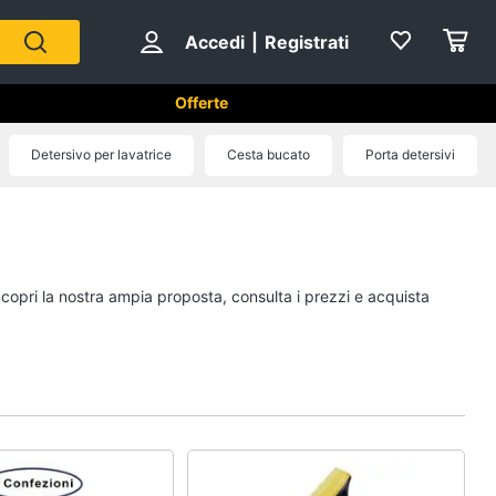
Accedi
|
Registrati
Offerte
tici in Cucina
Detersivo per lavatrice
Cesta bucato
Porta detersivi
Forni, Piani cottura e Cappe
sso
Forni a microonde
Forno Elettrico
Scopri la nostra ampia proposta, consulta i prezzi e acquista
ol
Cappa cucina
Piano Cottura
Vedi tutti
Cucina
Piccoli elettrodomestici