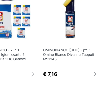
Termoventilatore
Termoconvettore
Condizionatori fissi
Caminetto
Vedi tutti
- 2 In 1
OMINOBIANCO [UHU] - pz. 1
 Igienizzante 6
Omino Bianco Divani e Tappeti
 Da 1116 Grammi
M91943
€ 7,16