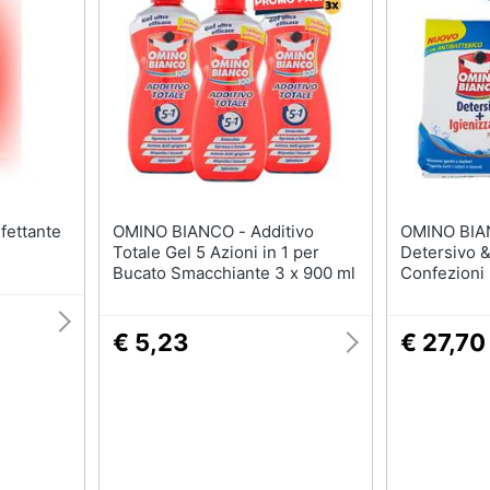
sso
Aspirapolvere Dyson
Friggitrice ad aria
Aspirapolvere
Macchina caffè
Vaporella
Minipimer
Scopa a vapore
Estrattore
Vedi tutti
Vedi tutti
Elettrodomestici in offerta
OMINO BIANCO - Additivo
OMINO BIANCO 
riali
Totale Gel 5 Azioni in 1 per
Detersivo &
Frigoriferi in offerta
Bucato Smacchiante 3 x 900 ml
Confezioni
Lavatrici in offerta
Asciugatrice in offerta
€ 5,23
€ 27,70
Microonde in offerta
ale
onale
Vedi tutti