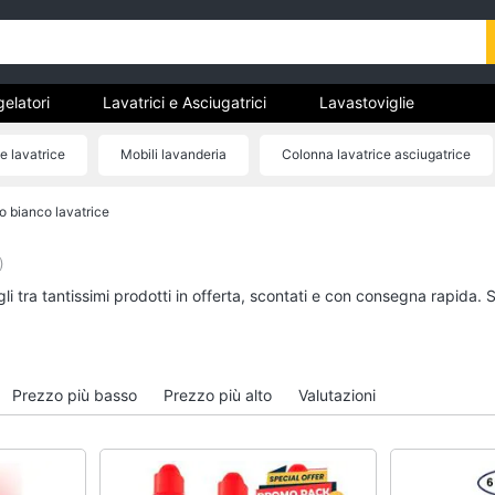
gelatori
Lavatrici e Asciugatrici
Lavastoviglie
trodomestici da incasso
Pulizia casa e stiro
Elettrodomes
e lavatrice
Mobili lavanderia
Colonna lavatrice asciugatrice
stici
estici professionali e industriali
Elettrodomestici in offerta
Bacinella bucato
Nuova etichetta energetica
 bianco lavatrice
tori
Lavatrici e Asciugatrici
Lavastoviglie
Asciugatrice
Lavastoviglie da Inca
)
Lavatrice
Lavastoviglie Bosch
i tra tantissimi prodotti in offerta, scontati e con consegna rapida. 
to
Lavatrice carica frontale
Lavastoviglie Whirlpo
Lavasciuga
Lavastoviglie libera
installazione
Vedi tutti
Prezzo più basso
Prezzo più alto
Valutazioni
Vedi tutti
incasso
Pulizia casa e stiro
Elettrodomestici in 