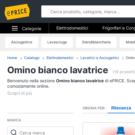
Elettrodomestici
Frigoriferi e Con
Categorie
Forni, Piani cottura e Cappe
Elet
Elettrodomestici
Asciugatrice
Lavasciuga
Stendibiancheria
Mobil
Elettrodome
Piccoli elettrodomestici
Elettrodom
Informatica
Home
Catalogo
Elettrodomestici
Lavatrici e Asciugatrici
Omino
Frigoriferi e Congela
Omino bianco lavatrice
Telefonia
Cantinetta Vino
(19 prodotti
Frigoriferi
Benvenuto nella sezione
Tv e Home Cinema
Omino bianco lavatrice
di ePRICE. Scegl
Congelatore a pozzet
comodamente online.
Smart home
Frigorifero combinato
Vedi tutti
Videogiochi
Rilevanza
ORDINA PER
MARCA
Audio e musica
Elettrodomestici da 