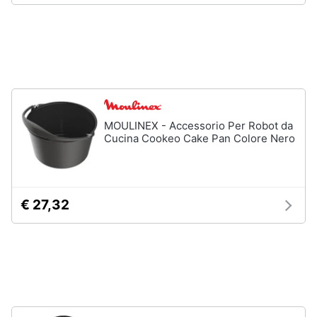
Forno
Elettrico
Animali
Cappa
cucina
Motori
Piano
Cottura
Libri,
Vedi
cd
MOULINEX - Accessorio Per Robot da
tutti
e
Cucina Cookeo Cake Pan Colore Nero
dvd
Elettrodomestici
Festività
da
€ 27,32
e
incasso
ricorrenze
Lavastoviglie
da
Incasso
Promozioni
Frigorifero
da
Servizi
incasso