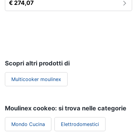
€ 274,07
Vedi
tutti
Elettrodomestici
in
Cucina
Friggitrice
Scopri altri prodotti di
ad
aria
Multicooker moulinex
Macchina
caffè
Minipimer
Estrattore
Moulinex cookeo: si trova nelle categorie
Vedi
tutti
Mondo Cucina
Elettrodomestici