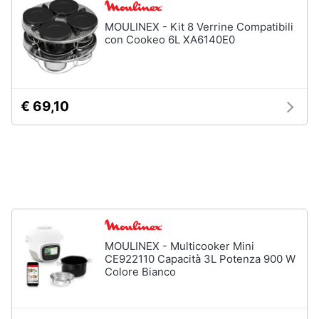
Piano
Assistenza
Cottura
MOULINEX - Kit 8 Verrine Compatibili
clienti
Forno
con Cookeo 6L XA6140E0
da
incasso
Esci
Vedi
tutti
€ 69,10
Pulizia
casa
e
stiro
Aspirapolvere
Dyson
MOULINEX - Multicooker Mini
Aspirapolvere
CE922110 Capacità 3L Potenza 900 W
Vaporella
Colore Bianco
Scopa
a
vapore