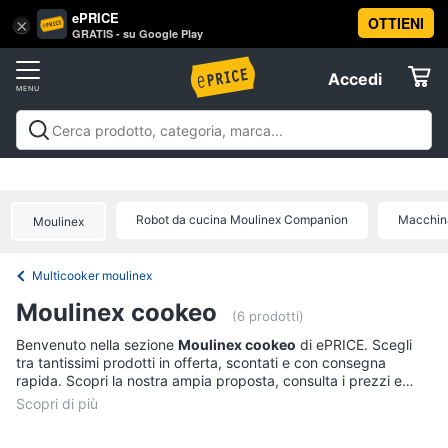
ePRICE
OTTIENI
Vai
×
Accedi
GRATIS - su Google Play
al
Registrati
menu
Accedi
Elettrodomestici
Offerte
Frigoriferi
Elettrodomestici
Frigoriferi e Congelatori
Lavatrici e
e
Elettrodomestici
Asciugatrici
Lavastoviglie
Forni, Piani cottura e
Congelatori
Cappe
Elettrodomestici da incasso
Pulizia casa e
Robot da cucina Moulinex Companion
Macchina
Cantinetta
Moulinex
stiro
Elettrodomestici in Cucina
Piccoli
Informatica
Vino
elettrodomestici
Elettrodomestici professionali e
industriali
Elettrodomestici in offerta
Offerte
Frigoriferi
Multicooker moulinex
Telefonia
Congelatore
Moulinex cookeo
a
(6 prodotti)
pozzetto
Tv
Benvenuto nella sezione
Moulinex cookeo
di ePRICE. Scegli
Frigorifero
tra tantissimi prodotti in offerta, scontati e con consegna
e
combinato
rapida. Scopri la nostra ampia proposta, consulta i prezzi e
Home
acquista comodamente online.
Cinema
Vedi
tutti