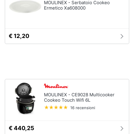
Incasso
MOULINEX - Serbatoio Cookeo
e
Ermetico Xa608000
igiene
Lavastoviglie
Bosch
Lavastoviglie
Beauty
Whirlpool
€ 12,20
Lavastoviglie
Giocattoli
libera
installazione
Prima
Vedi
tutti
infanzia
Fotografia
Forni,
MOULINEX - CE9028 Multicooker
Piani
Casalinghi
Cookeo Touch Wifi 6L
cottura
e
16 recensioni
Cappe
Abbigliamento
Forni
a
€ 440,25
microonde
Sport