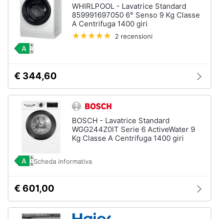
Incasso
WHIRLPOOL - Lavatrice Standard
e
859991697050 6° Senso 9 Kg Classe
igiene
Lavastoviglie
A Centrifuga 1400 giri
Bosch
2 recensioni
Lavastoviglie
Beauty
Whirlpool
Lavastoviglie
Giocattoli
libera
€ 344,60
installazione
Prima
Vedi
tutti
infanzia
BOSCH - Lavatrice Standard
WGG244Z0IT Serie 6 ActiveWater 9
Fotografia
Kg Classe A Centrifuga 1400 giri
Forni,
Piani
Casalinghi
Scheda informativa
cottura
e
Cappe
Abbigliamento
€ 601,00
Forni
a
microonde
Sport