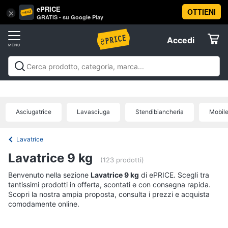
ePRICE
OTTIENI
Vai
×
Accedi
GRATIS - su Google Play
al
Registrati
menu
Accedi
Elettrodomestici
Offerte
Frigoriferi
Elettrodomestici
Frigoriferi e Congelatori
Lavatrici e
e
Elettrodomestici
Asciugatrici
Lavastoviglie
Forni, Piani cottura e
Congelatori
Cappe
Elettrodomestici da incasso
Pulizia casa e
Asciugatrice
Lavasciuga
Stendibiancheria
Mobile
Cantinetta
stiro
Elettrodomestici in Cucina
Piccoli
Informatica
Vino
elettrodomestici
Elettrodomestici professionali e
industriali
Elettrodomestici in offerta
Offerte
Frigoriferi
Lavatrice
Telefonia
Congelatore
Lavatrice 9 kg
a
(123 prodotti)
pozzetto
Benvenuto nella sezione
Tv
Lavatrice 9 kg
di ePRICE. Scegli tra
Frigorifero
tantissimi prodotti in offerta, scontati e con consegna rapida.
e
combinato
Scopri la nostra ampia proposta, consulta i prezzi e acquista
Home
comodamente online.
Cinema
Vedi
tutti