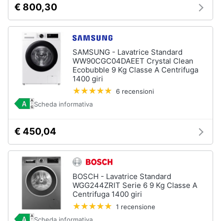
€ 800,30
cucire
professionali
Friggitrice
professionale
SAMSUNG - Lavatrice Standard
Idropulitrice
professionale
WW90CGC04DAEET Crystal Clean
Ecobubble 9 Kg Classe A Centrifuga
1400 giri
Vedi
tutti
6 recensioni
Scheda informativa
Elettrodomestici
€ 450,04
in
offerta
Frigoriferi
in
BOSCH - Lavatrice Standard
offerta
WGG244ZRIT Serie 6 9 Kg Classe A
Lavatrici
Centrifuga 1400 giri
in
1 recensione
offerta
Scheda informativa