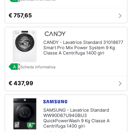
Asciugatrice
in
offerta
€ 757,65
Microonde
in
offerta
Vedi
CANDY - Lavatrice Standard 31018677
tutti
Smart Pro Mix Power System 9 Kg
Classe A Centrifuga 1400 giri
Scheda informativa
€ 437,99
SAMSUNG - Lavatrice Standard
WW90DB7U94GBU3
QuickPowerWash 9 Kg Classe A
Centrifuga 1400 giri