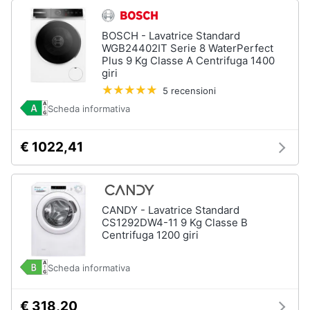
Vedi
BOSCH - Lavatrice Standard
tutti
WGB24402IT Serie 8 WaterPerfect
Plus 9 Kg Classe A Centrifuga 1400
giri
5 recensioni
Elettrodomestici
in
Scheda informativa
Cucina
Friggitrice
€ 1022,41
ad
aria
Macchina
caffè
CANDY - Lavatrice Standard
Minipimer
CS1292DW4-11 9 Kg Classe B
Estrattore
Centrifuga 1200 giri
Vedi
Scheda informativa
tutti
€ 318,20