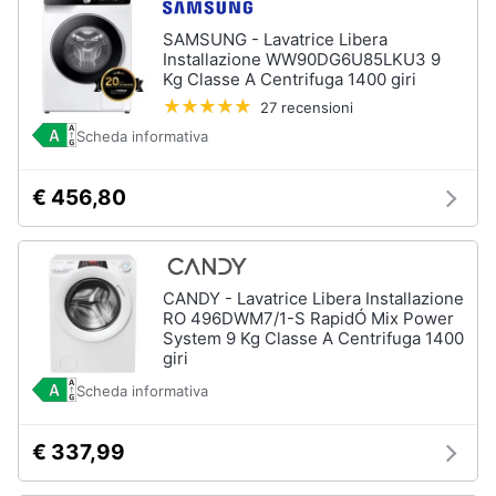
Piano
Assistenza
Cottura
SAMSUNG - Lavatrice Libera
clienti
Forno
Installazione WW90DG6U85LKU3 9
da
Kg Classe A Centrifuga 1400 giri
incasso
Esci
27 recensioni
Vedi
Scheda informativa
tutti
€ 456,80
Pulizia
casa
e
CANDY - Lavatrice Libera Installazione
stiro
RO 496DWM7/1-S RapidÓ Mix Power
System 9 Kg Classe A Centrifuga 1400
Aspirapolvere
Dyson
giri
Aspirapolvere
Scheda informativa
Vaporella
€ 337,99
Scopa
a
vapore