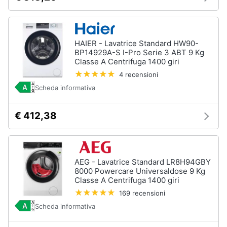
Piccoli
elettrodomestici
Termoventilatore
HAIER - Lavatrice Standard HW90-
BP14929A-S I-Pro Serie 3 ABT 9 Kg
Termoconvettore
Classe A Centrifuga 1400 giri
Condizionatori
4 recensioni
fissi
Scheda informativa
Caminetto
Vedi
€ 412,38
tutti
Elettrodomestici
AEG - Lavatrice Standard LR8H94GBY
professionali
8000 Powercare Universaldose 9 Kg
e
Classe A Centrifuga 1400 giri
industriali
169 recensioni
Abbattitore
Scheda informativa
Macchine
da