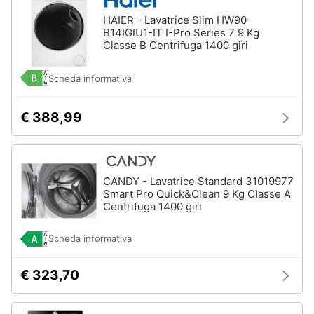
Forno
HAIER - Lavatrice Slim HW90-
Elettrico
Animali
B14IGIU1-IT I-Pro Series 7 9 Kg
Cappa
Classe B Centrifuga 1400 giri
cucina
Motori
Piano
Scheda informativa
Cottura
Libri,
Vedi
€ 388,99
cd
tutti
e
dvd
CANDY - Lavatrice Standard 31019977
Elettrodomestici
Festività
Smart Pro Quick&Clean 9 Kg Classe A
da
e
Centrifuga 1400 giri
incasso
ricorrenze
Lavastoviglie
Scheda informativa
da
Incasso
Promozioni
€ 323,70
Frigorifero
da
Servizi
incasso