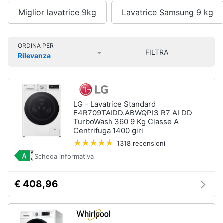
Smart
Miglior lavatrice 9kg
Lavatrice Samsung 9 kg
home
Lavatrici
e
Videogiochi
ORDINA PER
Asciugatrici
FILTRA
Rilevanza
Asciugatrice
Prezzo più basso
Prezzo più alto
Valutazioni
Audio
Lavatrice
e
musica
Lavatrice
carica
LG - Lavatrice Standard
frontale
F4R709TAIDD.ABWQPIS R7 AI DD
Clima
TurboWash 360 9 Kg Classe A
Lavasciuga
Centrifuga 1400 giri
1318 recensioni
Vedi
Arredo
tutti
Scheda informativa
Brico
€ 408,96
e
Giardinaggio
Lavastoviglie
Lavastoviglie
da
Salute