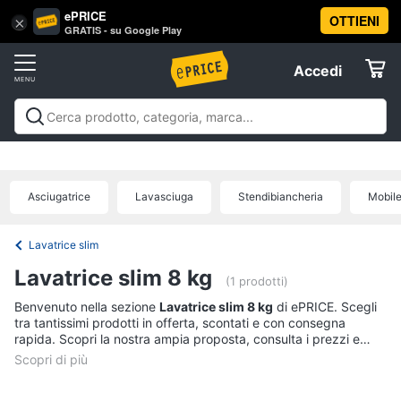
ePRICE
OTTIENI
Vai
×
Accedi
GRATIS - su Google Play
al
Registrati
menu
Accedi
Elettrodomestici
Offerte
Frigoriferi
Elettrodomestici
Frigoriferi e Congelatori
Lavatrici e
e
Elettrodomestici
Asciugatrici
Lavastoviglie
Forni, Piani cottura e
Congelatori
Cappe
Elettrodomestici da incasso
Pulizia casa e
Asciugatrice
Lavasciuga
Stendibiancheria
Mobile
Cantinetta
stiro
Elettrodomestici in Cucina
Piccoli
Informatica
Vino
elettrodomestici
Elettrodomestici professionali e
industriali
Elettrodomestici in offerta
Offerte
Frigoriferi
Lavatrice slim
Telefonia
Congelatore
Lavatrice slim 8 kg
a
(1 prodotti)
pozzetto
Benvenuto nella sezione
Lavatrice slim 8 kg
di ePRICE. Scegli
Tv
Frigorifero
tra tantissimi prodotti in offerta, scontati e con consegna
e
combinato
rapida. Scopri la nostra ampia proposta, consulta i prezzi e
Home
acquista comodamente online.
Cinema
Vedi
tutti