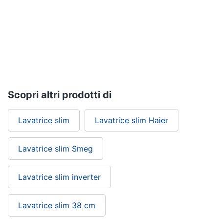
Vedi
tutti
Elettrodomestici
in
Cucina
Scopri altri prodotti di
Friggitrice
ad
aria
Lavatrice slim
Lavatrice slim Haier
Macchina
caffè
Lavatrice slim Smeg
Minipimer
Estrattore
Lavatrice slim inverter
Vedi
tutti
Lavatrice slim 38 cm