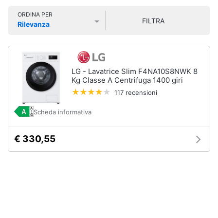
Smart
ORDINA PER
home
FILTRA
Rilevanza
Lavatrici
Prezzo più basso
Prezzo più alto
Valutazioni
e
Videogiochi
Asciugatrici
Asciugatrice
Audio
LG - Lavatrice Slim F4NA10S8NWK 8
Lavatrice
e
Kg Classe A Centrifuga 1400 giri
musica
Lavatrice
117 recensioni
carica
frontale
Scheda informativa
Clima
Lavasciuga
€ 330,55
Vedi
Arredo
tutti
Brico
e
Giardinaggio
Lavastoviglie
Lavastoviglie
da
Salute