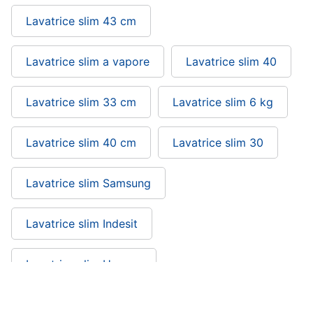
Piccoli
Lavatrice slim 43 cm
elettrodomestici
Termoventilatore
Lavatrice slim a vapore
Lavatrice slim 40
Termoconvettore
Condizionatori
Lavatrice slim 33 cm
Lavatrice slim 6 kg
fissi
Caminetto
Lavatrice slim 40 cm
Lavatrice slim 30
Vedi
tutti
Lavatrice slim Samsung
Elettrodomestici
Lavatrice slim Indesit
professionali
e
industriali
Lavatrice slim Hoover
Abbattitore
Macchine
Lavatrice slim Candy
da