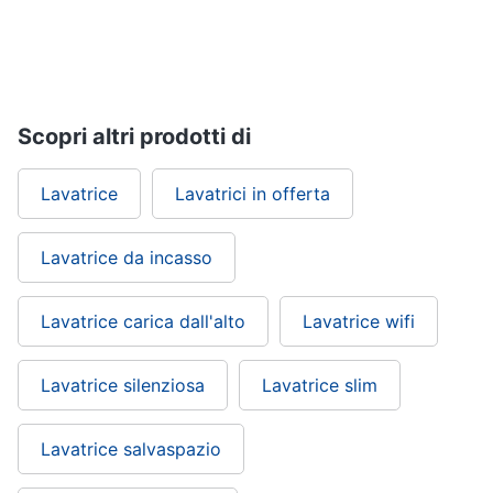
Vedi
tutti
Scopri altri prodotti di
Elettrodomestici
in
Cucina
Lavatrice
Lavatrici in offerta
Friggitrice
ad
aria
Lavatrice da incasso
Macchina
caffè
Lavatrice carica dall'alto
Lavatrice wifi
Minipimer
Estrattore
Lavatrice silenziosa
Lavatrice slim
Vedi
tutti
Lavatrice salvaspazio