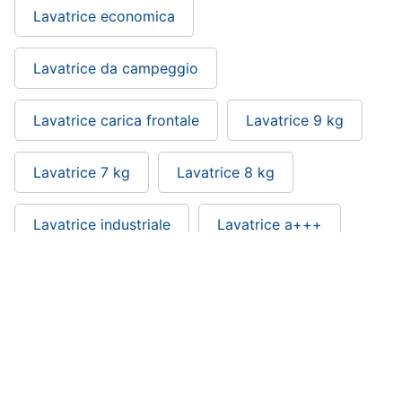
Lavatrice economica
Piccoli
elettrodomestici
Termoventilatore
Lavatrice da campeggio
Termoconvettore
Condizionatori
Lavatrice carica frontale
Lavatrice 9 kg
fissi
Caminetto
Lavatrice 7 kg
Lavatrice 8 kg
Vedi
tutti
Lavatrice industriale
Lavatrice a+++
Elettrodomestici
professionali
Lavatrice san giorgio slim: si trova nelle
e
categorie
industriali
Abbattitore
Lavatrici e Asciugatrici
Elettrodomestici
Macchine
da