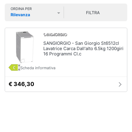
Smart
ORDINA PER
home
FILTRA
Rilevanza
Lavatrici
Prezzo più basso
Prezzo più alto
Valutazioni
e
Videogiochi
Asciugatrici
Asciugatrice
Audio
SANGIORGIO - San Giorgio St6512cl
Lavatrice
e
Lavatrice Carca Dall'alto 6.5kg 1200giri
16 Programmi Cl.c
musica
Lavatrice
carica
frontale
Scheda informativa
Clima
Lavasciuga
€ 346,30
Vedi
Arredo
tutti
Brico
e
Giardinaggio
Lavastoviglie
Lavastoviglie
da
Salute