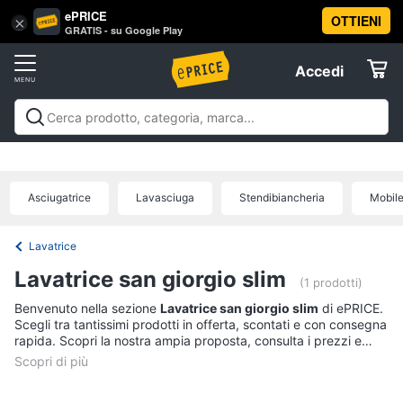
ePRICE
OTTIENI
Vai
×
Accedi
GRATIS - su Google Play
al
Registrati
menu
Accedi
Elettrodomestici
Offerte
Frigoriferi
Elettrodomestici
Frigoriferi e Congelatori
Lavatrici e
e
Elettrodomestici
Asciugatrici
Lavastoviglie
Forni, Piani cottura e
Congelatori
Cappe
Elettrodomestici da incasso
Pulizia casa e
Asciugatrice
Lavasciuga
Stendibiancheria
Mobile
Cantinetta
stiro
Elettrodomestici in Cucina
Piccoli
Informatica
Vino
elettrodomestici
Elettrodomestici professionali e
industriali
Elettrodomestici in offerta
Offerte
Frigoriferi
Lavatrice
Telefonia
Congelatore
Lavatrice san giorgio slim
a
(1 prodotti)
pozzetto
Benvenuto nella sezione
Lavatrice san giorgio slim
di ePRICE.
Tv
Frigorifero
Scegli tra tantissimi prodotti in offerta, scontati e con consegna
e
combinato
rapida. Scopri la nostra ampia proposta, consulta i prezzi e
Home
acquista comodamente online.
Cinema
Vedi
tutti