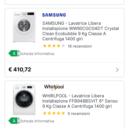
Vedi
tutti
SAMSUNG - Lavatrice Libera
Installazione WW90CGC04DT Crystal
Clean Ecobubble 9 Kg Classe A
Centrifuga 1400 giri
Elettrodomestici
in
16 recensioni
Cucina
Scheda informativa
Friggitrice
ad
aria
€ 410,72
Macchina
caffè
Minipimer
WHIRLPOOL - Lavatrice Libera
Estrattore
Installazione FFB948BSVIT 6° Senso
9 Kg Classe A Centrifuga 1400 giri
Vedi
tutti
5 recensioni
Scheda informativa