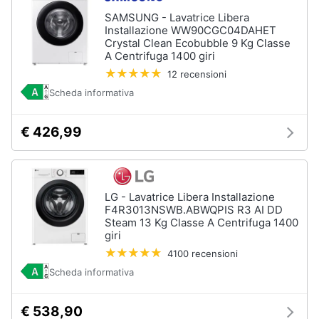
Piano
Assistenza
Cottura
SAMSUNG - Lavatrice Libera
clienti
Installazione WW90CGC04DAHET
Forno
Crystal Clean Ecobubble 9 Kg Classe
da
A Centrifuga 1400 giri
incasso
Esci
12 recensioni
Vedi
Scheda informativa
tutti
€ 426,99
Pulizia
casa
e
LG - Lavatrice Libera Installazione
stiro
F4R3013NSWB.ABWQPIS R3 AI DD
Aspirapolvere
Steam 13 Kg Classe A Centrifuga 1400
Dyson
giri
Aspirapolvere
4100 recensioni
Vaporella
Scheda informativa
Scopa
a
€ 538,90
vapore