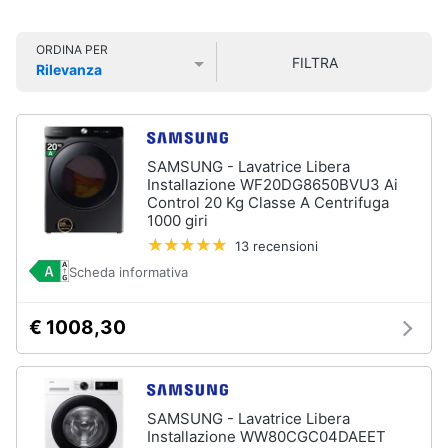
Smart
home
ORDINA PER
FILTRA
Lavatrici
Rilevanza
e
Videogiochi
Prezzo più basso
Prezzo più alto
Valutazioni
Asciugatrici
Asciugatrice
Audio
Lavatrice
e
SAMSUNG - Lavatrice Libera
musica
Installazione WF20DG8650BVU3 Ai
Lavatrice
Control 20 Kg Classe A Centrifuga
carica
1000 giri
frontale
Clima
13 recensioni
Lavasciuga
Scheda informativa
Vedi
Arredo
tutti
€ 1008,30
Brico
e
Giardinaggio
Lavastoviglie
SAMSUNG - Lavatrice Libera
Lavastoviglie
Installazione WW80CGC04DAEET
da
Salute