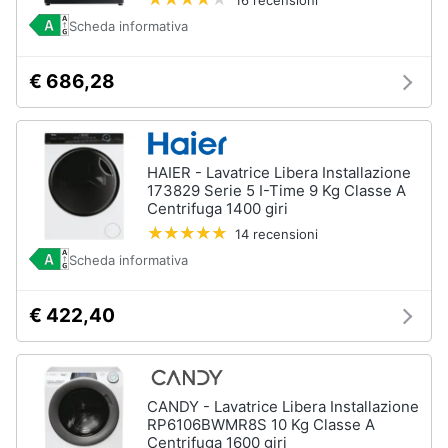
Asciugatrice
in
Scheda informativa
offerta
Microonde
€ 686,28
in
offerta
Vedi
tutti
HAIER - Lavatrice Libera Installazione
173829 Serie 5 I-Time 9 Kg Classe A
Centrifuga 1400 giri
14 recensioni
Scheda informativa
€ 422,40
CANDY - Lavatrice Libera Installazione
RP6106BWMR8S 10 Kg Classe A
Centrifuga 1600 giri