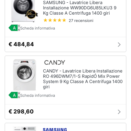
SAMSUNG - Lavatrice Libera
Forno
Installazione WW90DG6U85LKU3 9
Elettrico
Animali
Kg Classe A Centrifuga 1400 giri
Cappa
27 recensioni
cucina
Motori
Scheda informativa
Piano
Cottura
€ 484,84
Libri,
Vedi
cd
tutti
e
dvd
CANDY - Lavatrice Libera Installazione
RO 496DWM7/1-S RapidÓ Mix Power
Elettrodomestici
Festività
System 9 Kg Classe A Centrifuga 1400
da
e
giri
incasso
ricorrenze
Lavastoviglie
Scheda informativa
da
Incasso
Promozioni
€ 298,60
Frigorifero
da
Servizi
incasso