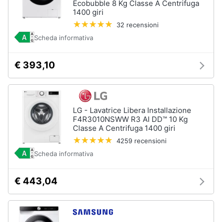
Ecobubble 8 Kg Classe A Centrifuga
Incasso
e
1400 giri
igiene
Lavastoviglie
32 recensioni
Bosch
Scheda informativa
Lavastoviglie
Beauty
Whirlpool
€ 393,10
Lavastoviglie
Giocattoli
libera
installazione
Prima
Vedi
tutti
infanzia
LG - Lavatrice Libera Installazione
F4R3010NSWW R3 AI DD™ 10 Kg
Classe A Centrifuga 1400 giri
Fotografia
4259 recensioni
Forni,
Scheda informativa
Piani
Casalinghi
cottura
e
€ 443,04
Cappe
Abbigliamento
Forni
a
microonde
Sport