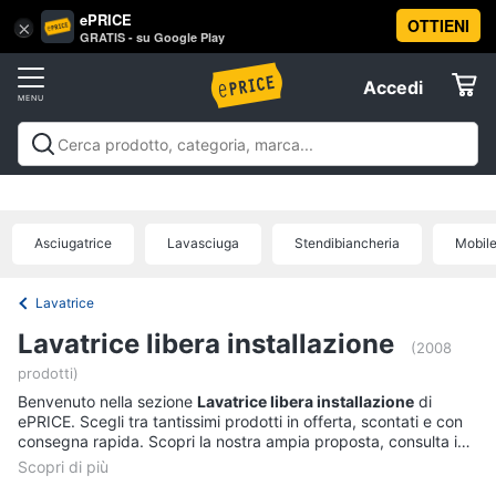
ePRICE
OTTIENI
Vai
×
Accedi
GRATIS - su Google Play
al
Registrati
menu
Accedi
Elettrodomestici
Offerte
Frigoriferi
Elettrodomestici
Frigoriferi e Congelatori
Lavatrici e
e
Elettrodomestici
Asciugatrici
Lavastoviglie
Forni, Piani cottura e
Congelatori
Cappe
Elettrodomestici da incasso
Pulizia casa e
Asciugatrice
Lavasciuga
Stendibiancheria
Mobile
Cantinetta
stiro
Elettrodomestici in Cucina
Piccoli
Informatica
Vino
elettrodomestici
Elettrodomestici professionali e
industriali
Elettrodomestici in offerta
Offerte
Frigoriferi
Lavatrice
Telefonia
Congelatore
Lavatrice libera installazione
a
(2008
pozzetto
prodotti)
Tv
Frigorifero
Benvenuto nella sezione
Lavatrice libera installazione
di
e
combinato
ePRICE. Scegli tra tantissimi prodotti in offerta, scontati e con
Home
consegna rapida. Scopri la nostra ampia proposta, consulta i
Cinema
Vedi
prezzi e acquista comodamente online.
tutti