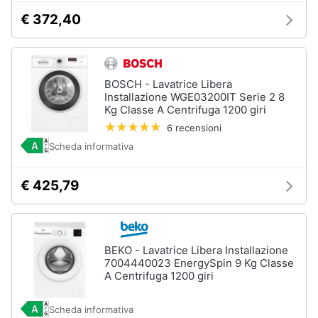
€ 372,40
Piccoli
elettrodomestici
Termoventilatore
Termoconvettore
BOSCH - Lavatrice Libera
Condizionatori
Installazione WGE03200IT Serie 2 8
fissi
Kg Classe A Centrifuga 1200 giri
Caminetto
6 recensioni
Scheda informativa
Vedi
tutti
€ 425,79
Elettrodomestici
professionali
BEKO - Lavatrice Libera Installazione
e
industriali
7004440023 EnergySpin 9 Kg Classe
A Centrifuga 1200 giri
Abbattitore
Macchine
Scheda informativa
da