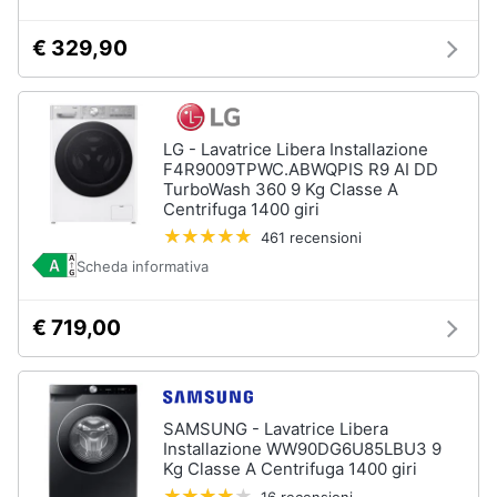
cucire
professionali
€ 329,90
Friggitrice
professionale
Idropulitrice
professionale
LG - Lavatrice Libera Installazione
F4R9009TPWC.ABWQPIS R9 AI DD
Vedi
TurboWash 360 9 Kg Classe A
tutti
Centrifuga 1400 giri
461 recensioni
Scheda informativa
Elettrodomestici
in
€ 719,00
offerta
Frigoriferi
in
offerta
SAMSUNG - Lavatrice Libera
Lavatrici
Installazione WW90DG6U85LBU3 9
in
Kg Classe A Centrifuga 1400 giri
offerta
16 recensioni