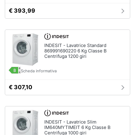
€ 393,99
Vedi
tutti
Elettrodomestici
INDESIT - Lavatrice Standard
in
869991690220 6 Kg Classe B
Cucina
Centrifuga 1200 giri
Friggitrice
ad
aria
Scheda informativa
Macchina
caffè
€ 307,10
Minipimer
Estrattore
Vedi
tutti
INDESIT - Lavatrice Slim
IM640MYTIMEIT 6 Kg Classe B
Centrifuga 1000 giri