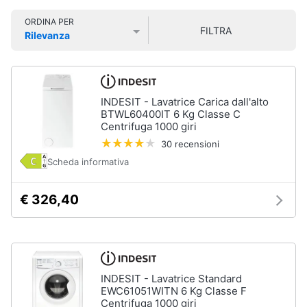
Smart
ORDINA PER
home
FILTRA
Rilevanza
Lavatrici
Prezzo più basso
Prezzo più alto
Valutazioni
e
Videogiochi
Asciugatrici
Asciugatrice
Audio
INDESIT - Lavatrice Carica dall'alto
Lavatrice
e
BTWL60400IT 6 Kg Classe C
musica
Centrifuga 1000 giri
Lavatrice
carica
30 recensioni
frontale
Scheda informativa
Clima
Lavasciuga
€ 326,40
Vedi
Arredo
tutti
Brico
e
Giardinaggio
Lavastoviglie
INDESIT - Lavatrice Standard
Lavastoviglie
EWC61051WITN 6 Kg Classe F
da
Salute
Centrifuga 1000 giri