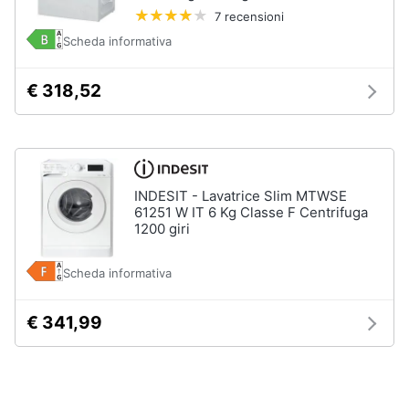
7 recensioni
Piccoli
elettrodomestici
Scheda informativa
Termoventilatore
€ 318,52
Termoconvettore
Condizionatori
fissi
Caminetto
INDESIT - Lavatrice Slim MTWSE
Vedi
61251 W IT 6 Kg Classe F Centrifuga
tutti
1200 giri
Scheda informativa
Elettrodomestici
professionali
€ 341,99
e
industriali
Abbattitore
Macchine
da