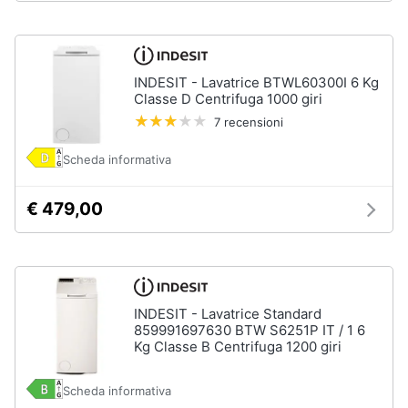
Piano
Assistenza
Cottura
clienti
Forno
da
incasso
Esci
INDESIT - Lavatrice BTWL60300I 6 Kg
Classe D Centrifuga 1000 giri
Vedi
7 recensioni
tutti
Scheda informativa
Pulizia
€ 479,00
casa
e
stiro
Aspirapolvere
Dyson
INDESIT - Lavatrice Standard
Aspirapolvere
859991697630 BTW S6251P IT / 1 6
Vaporella
Kg Classe B Centrifuga 1200 giri
Scopa
a
Scheda informativa
vapore