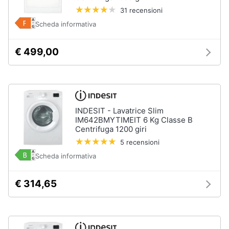
Incasso
e
31 recensioni
igiene
Lavastoviglie
Scheda informativa
Bosch
Lavastoviglie
Beauty
€ 499,00
Whirlpool
Lavastoviglie
Giocattoli
libera
installazione
Prima
Vedi
INDESIT - Lavatrice Slim
tutti
infanzia
IM642BMYTIMEIT 6 Kg Classe B
Centrifuga 1200 giri
Fotografia
5 recensioni
Forni,
Scheda informativa
Piani
Casalinghi
cottura
e
€ 314,65
Cappe
Abbigliamento
Forni
a
microonde
Sport