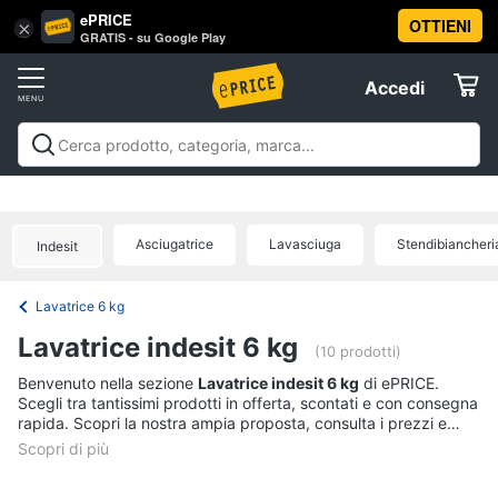
ePRICE
OTTIENI
Vai
×
Accedi
GRATIS - su Google Play
al
Registrati
menu
Accedi
Elettrodomestici
Offerte
Frigoriferi
Elettrodomestici
Frigoriferi e Congelatori
Lavatrici e
e
Elettrodomestici
Asciugatrici
Lavastoviglie
Forni, Piani cottura e
Congelatori
Cappe
Elettrodomestici da incasso
Pulizia casa e
Asciugatrice
Lavasciuga
Stendibiancheri
Cantinetta
Indesit
stiro
Elettrodomestici in Cucina
Piccoli
Informatica
Vino
elettrodomestici
Elettrodomestici professionali e
industriali
Elettrodomestici in offerta
Offerte
Frigoriferi
Lavatrice 6 kg
Telefonia
Congelatore
Lavatrice indesit 6 kg
a
(10 prodotti)
pozzetto
Tv
Benvenuto nella sezione
Lavatrice indesit 6 kg
di ePRICE.
Frigorifero
Scegli tra tantissimi prodotti in offerta, scontati e con consegna
e
combinato
rapida. Scopri la nostra ampia proposta, consulta i prezzi e
Home
acquista comodamente online.
Cinema
Vedi
tutti