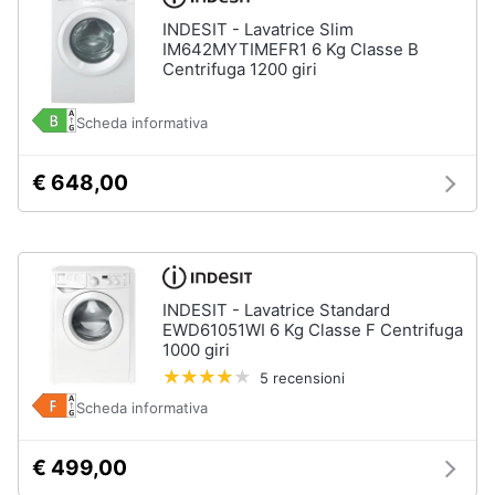
Forno
INDESIT - Lavatrice Slim
Elettrico
Animali
IM642MYTIMEFR1 6 Kg Classe B
Cappa
Centrifuga 1200 giri
cucina
Motori
Piano
Scheda informativa
Cottura
Libri,
Vedi
€ 648,00
cd
tutti
e
dvd
Elettrodomestici
Festività
INDESIT - Lavatrice Standard
da
e
incasso
EWD61051WI 6 Kg Classe F Centrifuga
ricorrenze
1000 giri
Lavastoviglie
5 recensioni
da
Incasso
Promozioni
Scheda informativa
Frigorifero
da
Servizi
€ 499,00
incasso