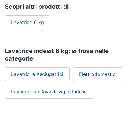
cucire
Scopri altri prodotti di
professionali
Friggitrice
Lavatrice 6 kg
professionale
Idropulitrice
professionale
Vedi
Lavatrice indesit 6 kg: si trova nelle
tutti
categorie
Lavatrici e Asciugatrici
Elettrodomestici
Elettrodomestici
in
offerta
Lavanderia e lavastoviglie Indesit
Frigoriferi
in
offerta
Lavatrici
in
offerta