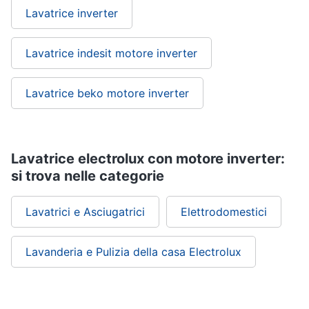
Lavatrice inverter
Vedi
tutti
Lavatrice indesit motore inverter
Lavatrice beko motore inverter
Elettrodomestici
in
Cucina
Friggitrice
ad
Lavatrice electrolux con motore inverter:
aria
si trova nelle categorie
Macchina
caffè
Lavatrici e Asciugatrici
Elettrodomestici
Minipimer
Estrattore
Lavanderia e Pulizia della casa Electrolux
Vedi
tutti