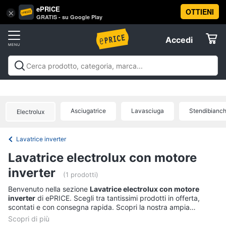
ePRICE
OTTIENI
Vai
×
Accedi
GRATIS - su Google Play
al
Registrati
menu
Accedi
Elettrodomestici
Offerte
Frigoriferi
Elettrodomestici
Frigoriferi e Congelatori
Lavatrici e
e
Elettrodomestici
Asciugatrici
Lavastoviglie
Forni, Piani cottura e
Congelatori
Cappe
Elettrodomestici da incasso
Pulizia casa e
Asciugatrice
Lavasciuga
Stendibianch
Cantinetta
Electrolux
stiro
Elettrodomestici in Cucina
Piccoli
Informatica
Vino
elettrodomestici
Elettrodomestici professionali e
industriali
Elettrodomestici in offerta
Offerte
Frigoriferi
Lavatrice inverter
Telefonia
Congelatore
Lavatrice electrolux con motore
a
pozzetto
inverter
Tv
(1 prodotti)
Frigorifero
e
Benvenuto nella sezione
Lavatrice electrolux con motore
combinato
Home
inverter
di ePRICE. Scegli tra tantissimi prodotti in offerta,
Cinema
scontati e con consegna rapida. Scopri la nostra ampia
Vedi
proposta, consulta i prezzi e acquista comodamente online.
tutti