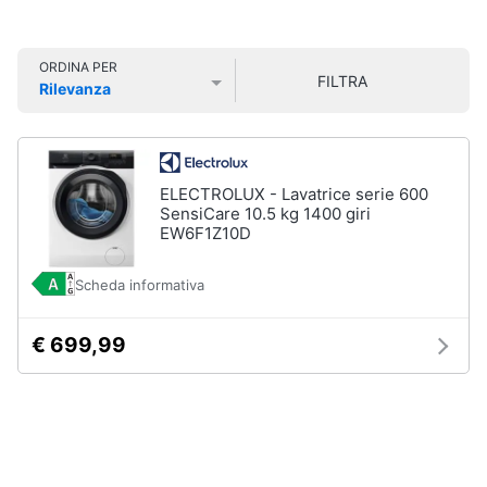
Smart
home
ORDINA PER
Lavatrici
FILTRA
Rilevanza
e
Videogiochi
Asciugatrici
Prezzo più basso
Prezzo più alto
Valutazioni
Asciugatrice
Audio
Lavatrice
e
ELECTROLUX - Lavatrice serie 600
musica
Lavatrice
SensiCare 10.5 kg 1400 giri
carica
EW6F1Z10D
frontale
Clima
Lavasciuga
Scheda informativa
Vedi
Arredo
tutti
€ 699,99
Brico
e
Giardinaggio
Lavastoviglie
Lavastoviglie
da
Salute