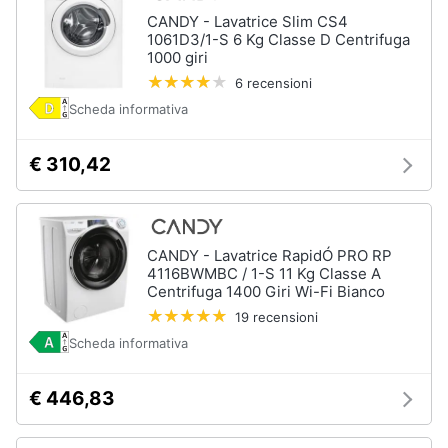
CANDY - Lavatrice Slim CS4
Piccoli
1061D3/1-S 6 Kg Classe D Centrifuga
elettrodomestici
1000 giri
Termoventilatore
6 recensioni
Termoconvettore
Scheda informativa
Condizionatori
fissi
€ 310,42
Caminetto
Vedi
tutti
CANDY - Lavatrice RapidÓ PRO RP
4116BWMBC / 1-S 11 Kg Classe A
Centrifuga 1400 Giri Wi-Fi Bianco
19 recensioni
Elettrodomestici
professionali
Scheda informativa
e
industriali
€ 446,83
Abbattitore
Macchine
da