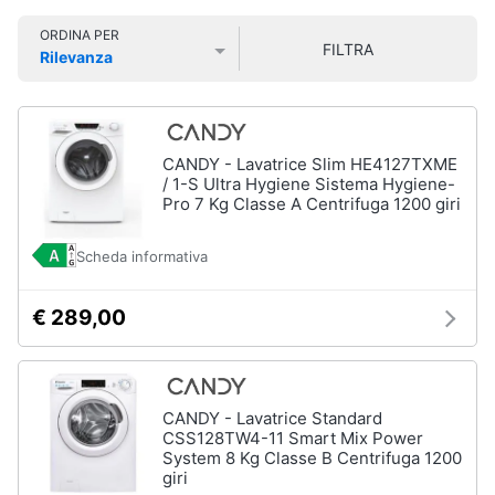
Smart
ORDINA PER
home
FILTRA
Rilevanza
Lavatrici
Prezzo più basso
Prezzo più alto
Valutazioni
e
Videogiochi
Asciugatrici
Asciugatrice
Audio
CANDY - Lavatrice Slim HE4127TXME
Lavatrice
e
/ 1-S Ultra Hygiene Sistema Hygiene-
musica
Pro 7 Kg Classe A Centrifuga 1200 giri
Lavatrice
carica
frontale
Scheda informativa
Clima
Lavasciuga
€ 289,00
Vedi
Arredo
tutti
Brico
e
CANDY - Lavatrice Standard
Giardinaggio
Lavastoviglie
CSS128TW4-11 Smart Mix Power
System 8 Kg Classe B Centrifuga 1200
Lavastoviglie
giri
da
Salute