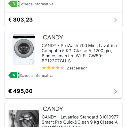
Incasso
e
Scheda informativa
igiene
Lavastoviglie
Bosch
€ 303,23
Lavastoviglie
Beauty
Whirlpool
Lavastoviglie
Giocattoli
libera
CANDY - ProWash 700 Mini, Lavatrice
installazione
Compatta 5 KG, Classe A, 1200 giri,
Bianco, Inverter, Wi-Fi, CW50-
Prima
Vedi
BP12307GU-S
tutti
infanzia
2 recensioni
Scheda informativa
Fotografia
Forni,
€ 495,60
Piani
Casalinghi
cottura
e
Cappe
Abbigliamento
Forni
CANDY - Lavatrice Standard 31019977
a
Smart Pro Quick&Clean 9 Kg Classe A
microonde
Sport