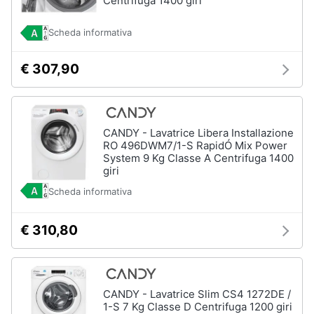
Centrifuga 1400 giri
Forno
Elettrico
Animali
Scheda informativa
Cappa
cucina
Motori
€ 307,90
Piano
Cottura
Libri,
Vedi
cd
tutti
CANDY - Lavatrice Libera Installazione
e
RO 496DWM7/1-S RapidÓ Mix Power
dvd
System 9 Kg Classe A Centrifuga 1400
giri
Elettrodomestici
Festività
Scheda informativa
da
e
incasso
ricorrenze
€ 310,80
Lavastoviglie
da
Incasso
Promozioni
Frigorifero
da
Servizi
CANDY - Lavatrice Slim CS4 1272DE /
incasso
1-S 7 Kg Classe D Centrifuga 1200 giri