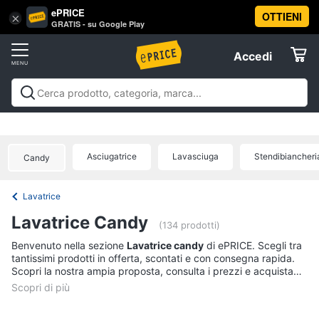
ePRICE
OTTIENI
Vai
×
Accedi
GRATIS - su Google Play
al
Registrati
menu
Accedi
Elettrodomestici
Offerte
Frigoriferi
Elettrodomestici
Frigoriferi e Congelatori
Lavatrici e
e
Elettrodomestici
Asciugatrici
Lavastoviglie
Forni, Piani cottura e
Congelatori
Cappe
Elettrodomestici da incasso
Pulizia casa e
Asciugatrice
Lavasciuga
Stendibiancheri
Cantinetta
Candy
stiro
Elettrodomestici in Cucina
Piccoli
Informatica
Vino
elettrodomestici
Elettrodomestici professionali e
industriali
Elettrodomestici in offerta
Offerte
Frigoriferi
Lavatrice
Telefonia
Congelatore
Lavatrice Candy
a
(134 prodotti)
pozzetto
Tv
Benvenuto nella sezione
Lavatrice candy
di ePRICE. Scegli tra
Frigorifero
tantissimi prodotti in offerta, scontati e con consegna rapida.
e
combinato
Scopri la nostra ampia proposta, consulta i prezzi e acquista
Home
comodamente online.
Cinema
Vedi
tutti