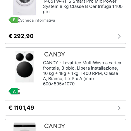
1485TW4/1-S Smart Pro Mix Power
System 8 Kg Classe B Centrifuga 1400
giri
Scheda informativa
€ 292,90
CANDY - Lavatrice MultiWash a carica
frontale, 3 oblò, Libera installazione,
10 kg + 1kg + 1kg, 1400 RPM, Classe
A, Bianco, L x P x A (mm)
600x595x1070
€ 1101,49