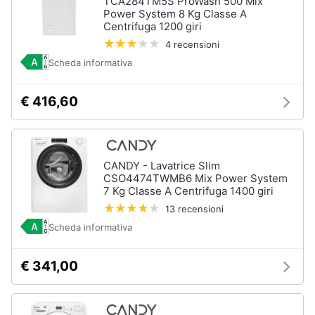
TCA284TM5S ProWash 500 Mix
Power System 8 Kg Classe A
Vedi
Centrifuga 1200 giri
tutti
4 recensioni
Scheda informativa
Elettrodomestici
€ 416,60
in
Cucina
Friggitrice
ad
aria
CANDY - Lavatrice Slim
CSO4474TWMB6 Mix Power System
Macchina
7 Kg Classe A Centrifuga 1400 giri
caffè
13 recensioni
Minipimer
Scheda informativa
Estrattore
Vedi
€ 341,00
tutti