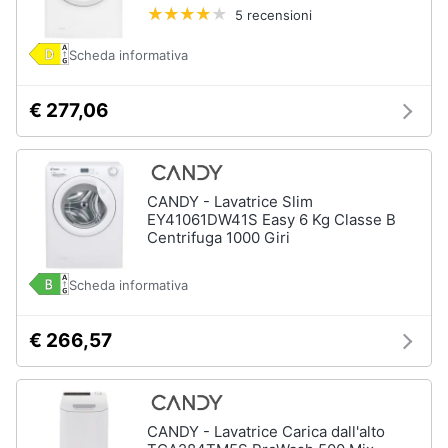
Piano
5 recensioni
Assistenza
Cottura
clienti
Forno
Scheda informativa
da
incasso
Esci
€ 277,06
Vedi
tutti
CANDY - Lavatrice Slim
EY41061DW41S Easy 6 Kg Classe B
Pulizia
Centrifuga 1000 Giri
casa
e
stiro
Scheda informativa
Aspirapolvere
Dyson
€ 266,57
Aspirapolvere
Vaporella
Scopa
a
CANDY - Lavatrice Carica dall'alto
vapore