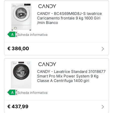
Asciugatrice
in
offerta
CANDY - BC4S69M6D8J-S lavatrice
Microonde
Caricamento frontale 9 kg 1600 Giri
in
/min Bianco
offerta
Scheda informativa
Vedi
tutti
€ 386,00
CANDY - Lavatrice Standard 31018677
Smart Pro Mix Power System 9 Kg
Classe A Centrifuga 1400 giri
Scheda informativa
€ 437,99