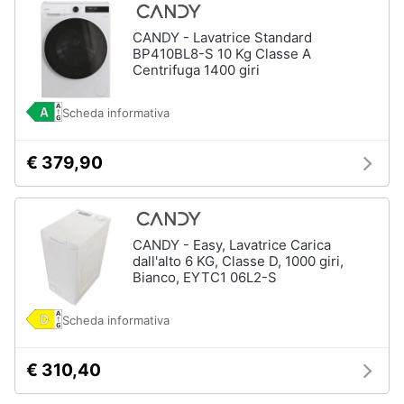
cucire
professionali
CANDY - Lavatrice Standard
BP410BL8-S 10 Kg Classe A
Friggitrice
professionale
Centrifuga 1400 giri
Idropulitrice
professionale
Scheda informativa
Vedi
€ 379,90
tutti
Elettrodomestici
CANDY - Easy, Lavatrice Carica
in
dall'alto 6 KG, Classe D, 1000 giri,
offerta
Bianco, EYTC1 06L2-S
Frigoriferi
in
Scheda informativa
offerta
Lavatrici
in
€ 310,40
offerta