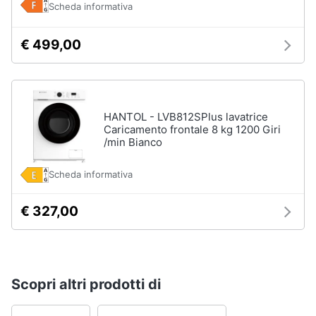
Asciugatrice
Scheda informativa
in
offerta
€ 499,00
Microonde
in
offerta
Vedi
tutti
HANTOL - LVB812SPlus lavatrice
Caricamento frontale 8 kg 1200 Giri
/min Bianco
Scheda informativa
€ 327,00
Scopri altri prodotti di