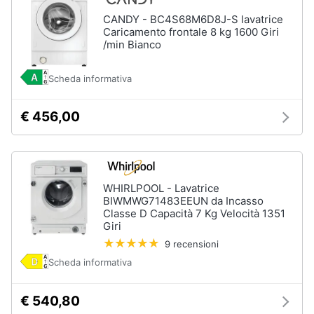
CANDY - BC4S68M6D8J-S lavatrice
Vedi
Caricamento frontale 8 kg 1600 Giri
tutti
/min Bianco
Scheda informativa
Elettrodomestici
in
€ 456,00
Cucina
Friggitrice
ad
aria
Macchina
WHIRLPOOL - Lavatrice
caffè
BIWMWG71483EEUN da Incasso
Classe D Capacità 7 Kg Velocità 1351
Minipimer
Giri
Estrattore
9 recensioni
Vedi
Scheda informativa
tutti
€ 540,80