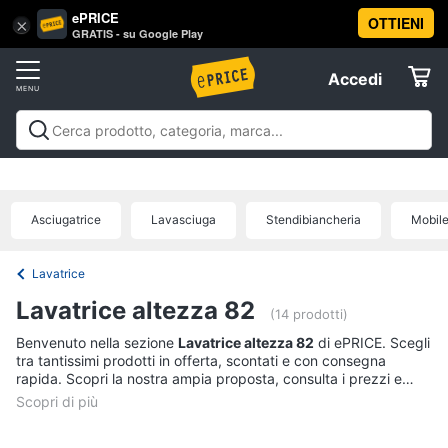
ePRICE
OTTIENI
Vai
×
Accedi
GRATIS - su Google Play
al
Registrati
menu
Accedi
Elettrodomestici
Offerte
Frigoriferi
Elettrodomestici
Frigoriferi e Congelatori
Lavatrici e
e
Elettrodomestici
Asciugatrici
Lavastoviglie
Forni, Piani cottura e
Congelatori
Cappe
Elettrodomestici da incasso
Pulizia casa e
Asciugatrice
Lavasciuga
Stendibiancheria
Mobile
Cantinetta
stiro
Elettrodomestici in Cucina
Piccoli
Informatica
Vino
elettrodomestici
Elettrodomestici professionali e
industriali
Elettrodomestici in offerta
Offerte
Frigoriferi
Lavatrice
Telefonia
Congelatore
Lavatrice altezza 82
a
(14 prodotti)
pozzetto
Benvenuto nella sezione
Lavatrice altezza 82
di ePRICE. Scegli
Tv
Frigorifero
tra tantissimi prodotti in offerta, scontati e con consegna
e
combinato
rapida. Scopri la nostra ampia proposta, consulta i prezzi e
Home
acquista comodamente online.
Cinema
Vedi
tutti