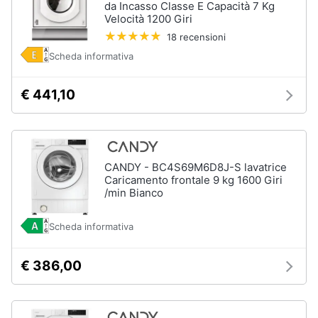
Piano
da Incasso Classe E Capacità 7 Kg
Assistenza
Cottura
Velocità 1200 Giri
clienti
Forno
18 recensioni
da
Scheda informativa
incasso
Esci
Vedi
€ 441,10
tutti
Pulizia
CANDY - BC4S69M6D8J-S lavatrice
casa
Caricamento frontale 9 kg 1600 Giri
e
/min Bianco
stiro
Aspirapolvere
Scheda informativa
Dyson
Aspirapolvere
€ 386,00
Vaporella
Scopa
a
vapore