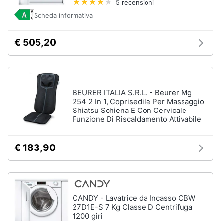
5 recensioni
Incasso
e
Scheda informativa
igiene
Lavastoviglie
Bosch
Lavastoviglie
€ 505,20
Beauty
Whirlpool
Lavastoviglie
Giocattoli
libera
installazione
BEURER ITALIA S.R.L. - Beurer Mg
Prima
Vedi
254 2 In 1, Coprisedile Per Massaggio
tutti
infanzia
Shiatsu Schiena E Con Cervicale
Funzione Di Riscaldamento Attivabile
Fotografia
€ 183,90
Forni,
Piani
Casalinghi
cottura
e
Cappe
Abbigliamento
Forni
CANDY - Lavatrice da Incasso CBW
a
27D1E-S 7 Kg Classe D Centrifuga
microonde
Sport
1200 giri