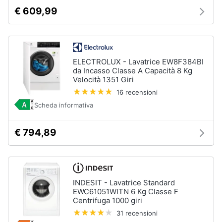
cucire
€ 609,99
professionali
Friggitrice
professionale
Idropulitrice
professionale
ELECTROLUX - Lavatrice EW8F384BI
da Incasso Classe A Capacità 8 Kg
Velocità 1351 Giri
Vedi
tutti
16 recensioni
Scheda informativa
Elettrodomestici
€ 794,89
in
offerta
Frigoriferi
in
offerta
INDESIT - Lavatrice Standard
EWC61051WITN 6 Kg Classe F
Lavatrici
Centrifuga 1000 giri
in
offerta
31 recensioni