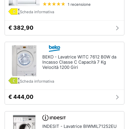
Forno
1 recensione
Elettrico
Animali
Scheda informativa
Cappa
cucina
€ 382,90
Motori
Piano
Cottura
Libri,
Vedi
cd
tutti
e
BEKO - Lavatrice WITC 7612 B0W da
dvd
Incasso Classe C Capacità 7 Kg
Velocità 1200 Giri
Elettrodomestici
Festività
da
Scheda informativa
e
incasso
ricorrenze
Lavastoviglie
€ 444,00
da
Incasso
Promozioni
Frigorifero
da
Servizi
incasso
INDESIT - Lavatrice BIWMIL71252EU