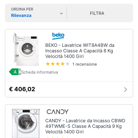
Smart
ORDINA PER
home
FILTRA
Rilevanza
Lavatrici
Prezzo più basso
Prezzo più alto
Valutazioni
e
Videogiochi
Asciugatrici
Asciugatrice
Audio
BEKO - Lavatrice WIT8A4BW da
Lavatrice
e
Incasso Classe A Capacità 8 Kg
Velocità 1400 Giri
musica
Lavatrice
carica
1 recensione
frontale
Scheda informativa
Clima
Lavasciuga
€ 406,02
Vedi
Arredo
tutti
Brico
e
Giardinaggio
CANDY - Lavatrice da Incasso CBWO
Lavastoviglie
49TWME-S Classe A Capacità 9 Kg
Lavastoviglie
Velocità 1400 Giri
da
Salute