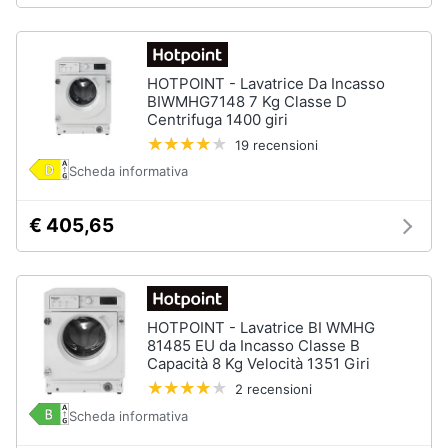
Piccoli
elettrodomestici
Termoventilatore
HOTPOINT - Lavatrice Da Incasso
BIWMHG7148 7 Kg Classe D
Termoconvettore
Centrifuga 1400 giri
Condizionatori
19 recensioni
fissi
Scheda informativa
Caminetto
Vedi
€ 405,65
tutti
Elettrodomestici
HOTPOINT - Lavatrice BI WMHG
professionali
81485 EU da Incasso Classe B
e
Capacità 8 Kg Velocità 1351 Giri
industriali
2 recensioni
Abbattitore
Scheda informativa
Macchine
da