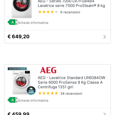
AEG - Series 7000 LR7FG84B4
Incasso
e
Lavatrice serie 7000 ProSteam® 8 kg
igiene
Lavastoviglie
6 recensioni
Bosch
Lavastoviglie
Scheda informativa
Beauty
Whirlpool
Lavastoviglie
€ 649,20
Giocattoli
libera
installazione
Prima
Vedi
tutti
infanzia
Fotografia
AEG - Lavatrice Standard LR6G84OW
Forni,
Piani
Serie 6000 ProSense 8 Kg Classe A
Casalinghi
cottura
Centrifuga 1351 giri
e
34 recensioni
Cappe
Abbigliamento
Scheda informativa
Forni
a
microonde
Sport
€ 459,99