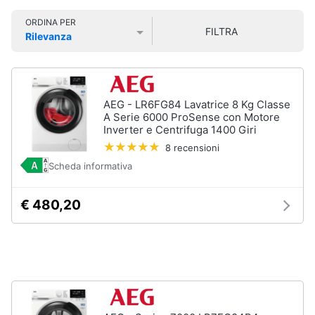
Smart
ORDINA PER
home
FILTRA
Rilevanza
Lavatrici
Prezzo più basso
Prezzo più alto
Valutazioni
e
Videogiochi
Asciugatrici
Asciugatrice
Audio
AEG - LR6FG84 Lavatrice 8 Kg Classe
Lavatrice
e
A Serie 6000 ProSense con Motore
musica
Inverter e Centrifuga 1400 Giri
Lavatrice
carica
8 recensioni
frontale
Scheda informativa
Clima
Lavasciuga
€ 480,20
Vedi
Arredo
tutti
Brico
e
Giardinaggio
Lavastoviglie
Lavastoviglie
da
Salute