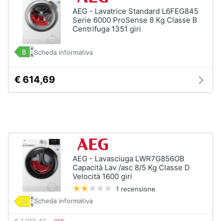
AEG - Lavatrice Standard L6FEG845
Piccoli
Serie 6000 ProSense 8 Kg Classe B
elettrodomestici
Centrifuga 1351 giri
Termoventilatore
Termoconvettore
Scheda informativa
Condizionatori
fissi
€ 614,69
Caminetto
Vedi
tutti
Elettrodomestici
AEG - Lavasciuga LWR7G856OB
professionali
Capacità Lav /asc 8/5 Kg Classe D
e
Velocità 1600 giri
industriali
1 recensione
Abbattitore
Scheda informativa
Macchine
da
€ 1.010,42