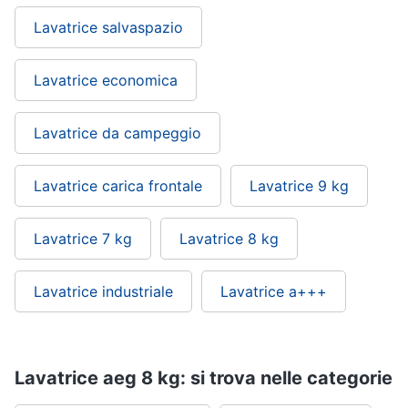
Asciugatrice
in
Lavatrice salvaspazio
offerta
Microonde
in
Lavatrice economica
offerta
Vedi
Lavatrice da campeggio
tutti
Lavatrice carica frontale
Lavatrice 9 kg
Lavatrice 7 kg
Lavatrice 8 kg
Lavatrice industriale
Lavatrice a+++
Lavatrice aeg 8 kg: si trova nelle categorie