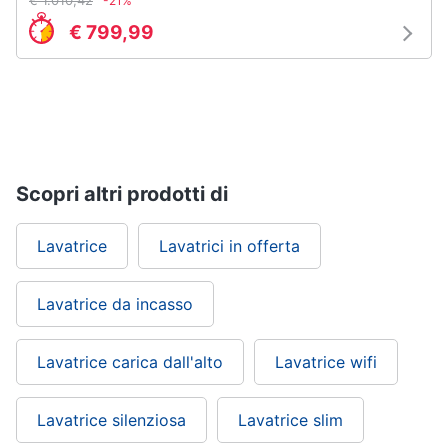
-21%
cucire
professionali
€ 799,99
Friggitrice
professionale
Idropulitrice
professionale
Vedi
tutti
Scopri altri prodotti di
Lavatrice
Lavatrici in offerta
Elettrodomestici
in
offerta
Lavatrice da incasso
Frigoriferi
in
offerta
Lavatrice carica dall'alto
Lavatrice wifi
Lavatrici
in
Lavatrice silenziosa
Lavatrice slim
offerta