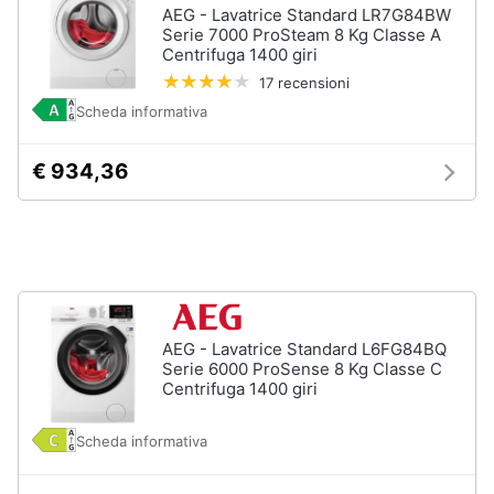
Piano
AEG - Lavatrice Standard LR7G84BW
Assistenza
Cottura
Serie 7000 ProSteam 8 Kg Classe A
clienti
Centrifuga 1400 giri
Forno
da
17 recensioni
incasso
Esci
Scheda informativa
Vedi
tutti
€ 934,36
Pulizia
casa
e
stiro
Aspirapolvere
AEG - Lavatrice Standard L6FG84BQ
Dyson
Serie 6000 ProSense 8 Kg Classe C
Aspirapolvere
Centrifuga 1400 giri
Vaporella
Scheda informativa
Scopa
a
vapore