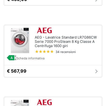
Forno
Elettrico
Animali
Cappa
cucina
Motori
Piano
Cottura
Libri,
AEG - Lavatrice Standard LR7G86CW
Vedi
cd
Serie 7000 ProSteam 8 Kg Classe A
tutti
e
Centrifuga 1600 giri
dvd
34 recensioni
Scheda informativa
Elettrodomestici
Festività
da
e
incasso
€ 567,99
ricorrenze
Lavastoviglie
da
Incasso
Promozioni
Frigorifero
da
Servizi
incasso