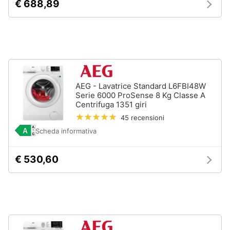
€ 688,89
Vedi
tutti
Elettrodomestici
in
AEG - Lavatrice Standard L6FBI48W
Cucina
Serie 6000 ProSense 8 Kg Classe A
Friggitrice
Centrifuga 1351 giri
ad
45 recensioni
aria
Scheda informativa
Macchina
caffè
Minipimer
€ 530,60
Estrattore
Vedi
tutti