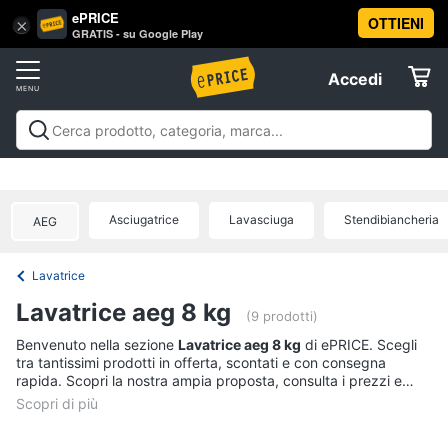
ePRICE
OTTIENI
Vai
×
Accedi
GRATIS - su Google Play
al
Registrati
menu
Accedi
Elettrodomestici
Offerte
Frigoriferi
Elettrodomestici
Frigoriferi e Congelatori
Lavatrici e
e
Elettrodomestici
Asciugatrici
Lavastoviglie
Forni, Piani cottura e
Congelatori
Cappe
Elettrodomestici da incasso
Pulizia casa e
Asciugatrice
Lavasciuga
Stendibiancheria
Cantinetta
AEG
stiro
Elettrodomestici in Cucina
Piccoli
Informatica
Vino
elettrodomestici
Elettrodomestici professionali e
industriali
Elettrodomestici in offerta
Offerte
Frigoriferi
Lavatrice
Telefonia
Congelatore
Lavatrice aeg 8 kg
a
(9 prodotti)
pozzetto
Tv
Benvenuto nella sezione
Lavatrice aeg 8 kg
di ePRICE. Scegli
Frigorifero
tra tantissimi prodotti in offerta, scontati e con consegna
e
combinato
rapida. Scopri la nostra ampia proposta, consulta i prezzi e
Home
acquista comodamente online.
Cinema
Vedi
tutti