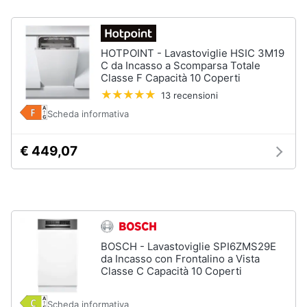
Vedi
tutti
HOTPOINT - Lavastoviglie HSIC 3M19
C da Incasso a Scomparsa Totale
Classe F Capacità 10 Coperti
Elettrodomestici
13 recensioni
in
Scheda informativa
Cucina
Friggitrice
ad
€ 449,07
aria
Macchina
caffè
Minipimer
Estrattore
BOSCH - Lavastoviglie SPI6ZMS29E
Vedi
da Incasso con Frontalino a Vista
tutti
Classe C Capacità 10 Coperti
Scheda informativa