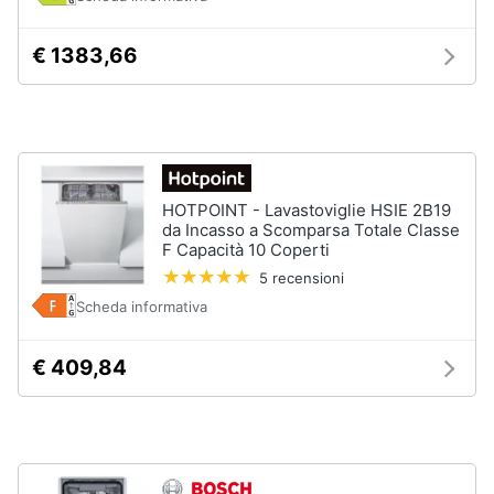
Piccoli
elettrodomestici
€ 1383,66
Termoventilatore
Termoconvettore
Condizionatori
fissi
Caminetto
HOTPOINT - Lavastoviglie HSIE 2B19
da Incasso a Scomparsa Totale Classe
Vedi
F Capacità 10 Coperti
tutti
5 recensioni
Scheda informativa
Elettrodomestici
€ 409,84
professionali
e
industriali
Abbattitore
Macchine
da