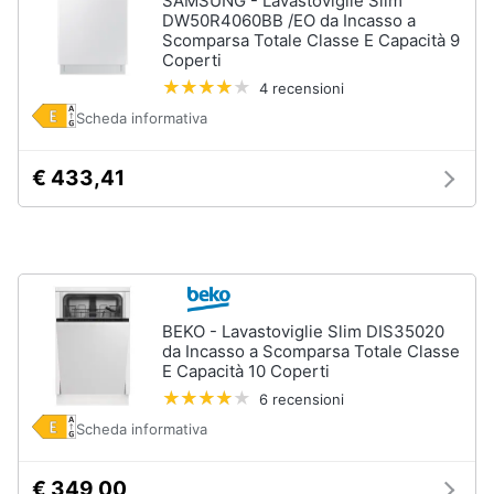
SAMSUNG - Lavastoviglie Slim
Incasso
e
DW50R4060BB /EO da Incasso a
igiene
Scomparsa Totale Classe E Capacità 9
Lavastoviglie
Bosch
Coperti
4 recensioni
Lavastoviglie
Beauty
Whirlpool
Scheda informativa
Lavastoviglie
Giocattoli
libera
€ 433,41
installazione
Prima
Vedi
tutti
infanzia
Fotografia
BEKO - Lavastoviglie Slim DIS35020
Forni,
da Incasso a Scomparsa Totale Classe
Piani
Casalinghi
E Capacità 10 Coperti
cottura
e
6 recensioni
Cappe
Abbigliamento
Scheda informativa
Forni
a
microonde
Sport
€ 349,00