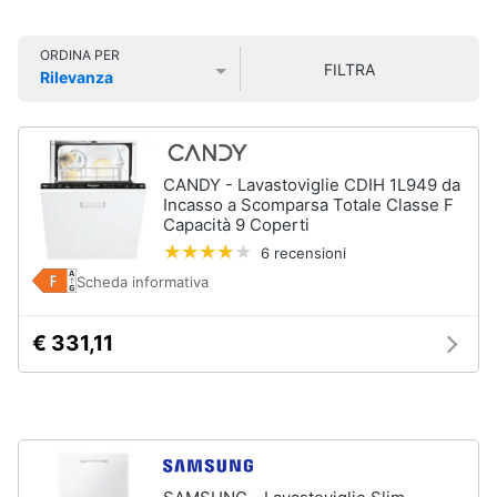
Smart
home
ORDINA PER
FILTRA
Lavatrici
Rilevanza
e
Videogiochi
Prezzo più basso
Prezzo più alto
Valutazioni
Asciugatrici
Asciugatrice
Audio
Lavatrice
e
CANDY - Lavastoviglie CDIH 1L949 da
musica
Incasso a Scomparsa Totale Classe F
Lavatrice
Capacità 9 Coperti
carica
frontale
6 recensioni
Clima
Lavasciuga
Scheda informativa
Vedi
Arredo
€ 331,11
tutti
Brico
e
Giardinaggio
Lavastoviglie
Lavastoviglie
da
Salute