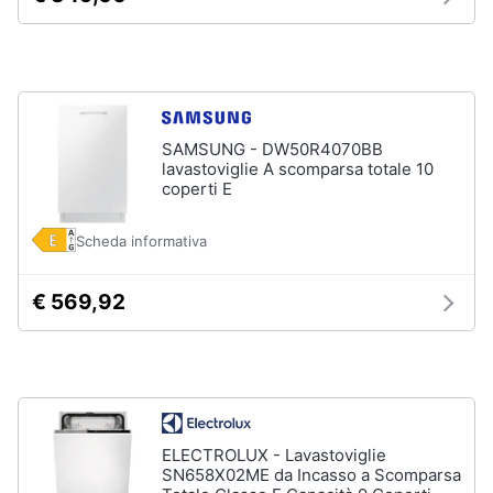
Forno
Elettrico
Animali
Cappa
cucina
Motori
Piano
Cottura
SAMSUNG - DW50R4070BB
Libri,
lavastoviglie A scomparsa totale 10
Vedi
cd
coperti E
tutti
e
dvd
Scheda informativa
Elettrodomestici
Festività
€ 569,92
da
e
incasso
ricorrenze
Lavastoviglie
da
Incasso
Promozioni
Frigorifero
da
ELECTROLUX - Lavastoviglie
Servizi
incasso
SN658X02ME da Incasso a Scomparsa