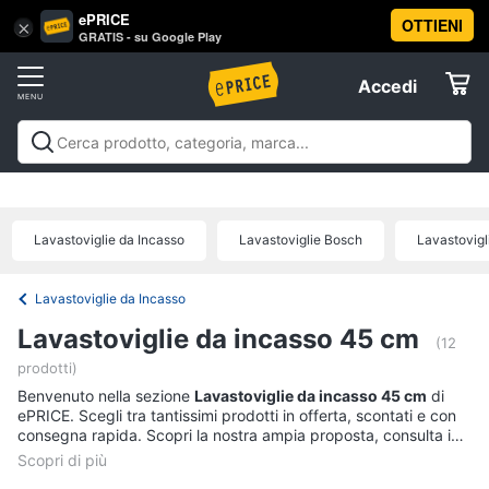
ePRICE
OTTIENI
Vai
×
Accedi
GRATIS - su Google Play
al
Registrati
menu
Accedi
Elettrodomestici
Offerte
Frigoriferi
Elettrodomestici
Frigoriferi e Congelatori
Lavatrici e
e
Elettrodomestici
Asciugatrici
Lavastoviglie
Forni, Piani cottura e
Congelatori
Cappe
Elettrodomestici da incasso
Pulizia casa e
Lavastoviglie da Incasso
Lavastoviglie Bosch
Lavastovigl
Cantinetta
stiro
Elettrodomestici in Cucina
Piccoli
Informatica
Vino
elettrodomestici
Elettrodomestici professionali e
industriali
Elettrodomestici in offerta
Offerte
Frigoriferi
Lavastoviglie da Incasso
Telefonia
Congelatore
Lavastoviglie da incasso 45 cm
a
(12
pozzetto
prodotti)
Tv
Frigorifero
Benvenuto nella sezione
Lavastoviglie da incasso 45 cm
di
e
combinato
ePRICE. Scegli tra tantissimi prodotti in offerta, scontati e con
Home
consegna rapida. Scopri la nostra ampia proposta, consulta i
Cinema
Vedi
prezzi e acquista comodamente online.
tutti