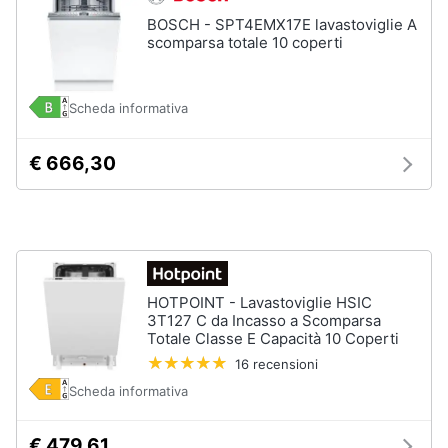
cucire
BOSCH - SPT4EMX17E lavastoviglie A
professionali
scomparsa totale 10 coperti
Friggitrice
professionale
Idropulitrice
Scheda informativa
professionale
€ 666,30
Vedi
tutti
Elettrodomestici
in
offerta
HOTPOINT - Lavastoviglie HSIC
3T127 C da Incasso a Scomparsa
Frigoriferi
Totale Classe E Capacità 10 Coperti
in
offerta
16 recensioni
Lavatrici
Scheda informativa
in
offerta
€ 479,61