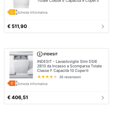
Totale Classe E Capacità 9 Coperti
Piano
Assistenza
Cottura
clienti
Scheda informativa
Forno
da
incasso
Esci
€ 511,90
Vedi
tutti
Pulizia
casa
INDESIT - Lavastoviglie Slim DSIE
e
2B10 da Incasso a Scomparsa Totale
stiro
Classe F Capacità 10 Coperti
Aspirapolvere
26 recensioni
Dyson
Scheda informativa
Aspirapolvere
Vaporella
€ 406,51
Scopa
a
vapore