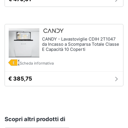
Asciugatrice
in
offerta
Microonde
in
offerta
CANDY - Lavastoviglie CDIH 2T1047
Vedi
da Incasso a Scomparsa Totale Classe
tutti
E Capacità 10 Coperti
Scheda informativa
€ 385,75
Scopri altri prodotti di