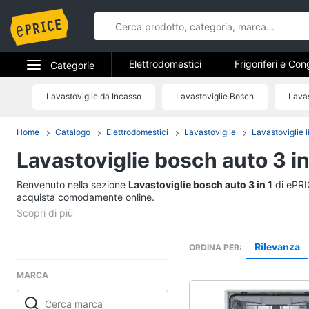
Elettrodomestici
Frigoriferi e Con
Categorie
Forni, Piani cottura e Cappe
Elet
Elettrodomestici
Lavastoviglie da Incasso
Lavastoviglie Bosch
Lavas
Elettrodome
Piccoli elettrodomestici
Elettrodom
Informatica
Home
Catalogo
Elettrodomestici
Lavastoviglie
Lavastoviglie l
Frigoriferi e Congela
Lavastoviglie bosch auto 3 in
Telefonia
Cantinetta Vino
Frigoriferi
Benvenuto nella sezione
Tv e Home Cinema
Lavastoviglie bosch auto 3 in 1
di ePRIC
Congelatore a pozzet
acquista comodamente online.
Smart home
Frigorifero combinato
Vedi tutti
Videogiochi
Rilevanza
ORDINA PER
MARCA
Audio e musica
Elettrodomestici da 