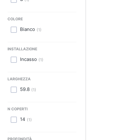
Sport
Animali
COLORE
Motori
Bianco
(
1
)
Libri, cd e dvd
INSTALLAZIONE
Festività e ricorrenze
Incasso
(
1
)
Promozioni
LARGHEZZA
59.8
(
1
)
N COPERTI
14
(
1
)
PROFONDITÀ