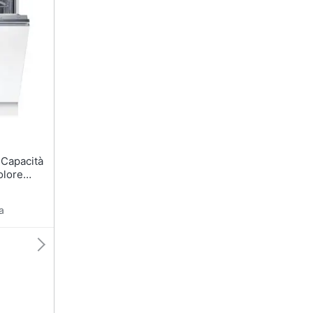
sso
Aspirapolvere Dyson
Friggitrice ad aria
Aspirapolvere
Macchina caffè
Vaporella
Minipimer
Scopa a vapore
Estrattore
Vedi tutti
Vedi tutti
Elettrodomestici in offerta
riali
Capacità
Frigoriferi in offerta
olore
Lavatrici in offerta
Asciugatrice in offerta
a
Microonde in offerta
ale
onale
Vedi tutti