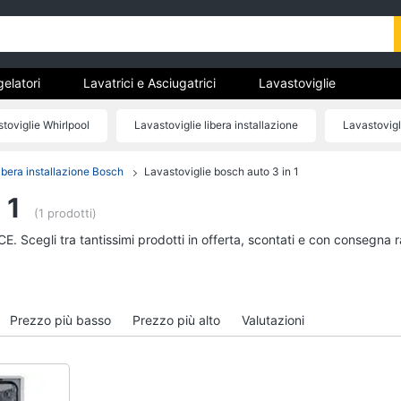
gelatori
Lavatrici e Asciugatrici
Lavastoviglie
trodomestici da incasso
Pulizia casa e stiro
Elettrodomes
toviglie Whirlpool
Lavastoviglie libera installazione
Lavastovigl
stici
estici professionali e industriali
Elettrodomestici in offerta
Lavastoviglie 6 coperti
ibera installazione Bosch
Lavastoviglie bosch auto 3 in 1
tori
Lavatrici e Asciugatrici
Lavastoviglie
 1
Asciugatrice
Lavastoviglie da Inca
(1 prodotti)
Lavatrice
Lavastoviglie Bosch
E. Scegli tra tantissimi prodotti in offerta, scontati e con consegna 
to
Lavatrice carica frontale
Lavastoviglie Whirlpo
Lavasciuga
Lavastoviglie libera
installazione
Vedi tutti
Prezzo più basso
Prezzo più alto
Valutazioni
Vedi tutti
incasso
Pulizia casa e stiro
Elettrodomestici in 