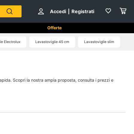
Accedi
|
Registrati
Offerte
tici in Cucina
ie Electrolux
Lavastoviglie 45 cm
Lavastoviglie slim
Forni, Piani cottura e Cappe
sso
Forni a microonde
Forno Elettrico
rapida. Scopri la nostra ampia proposta, consulta i prezzi e
ol
Cappa cucina
Piano Cottura
Vedi tutti
Cucina
Piccoli elettrodomestici