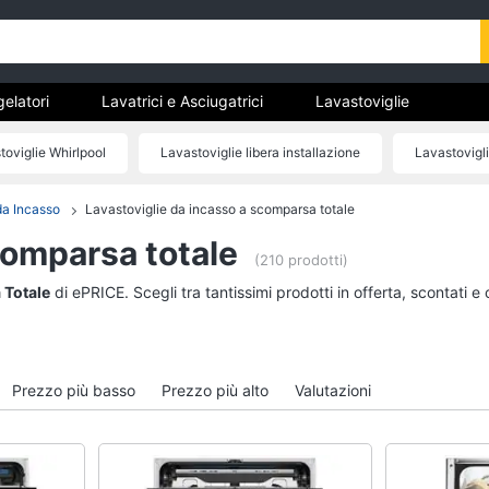
gelatori
Lavatrici e Asciugatrici
Lavastoviglie
trodomestici da incasso
Pulizia casa e stiro
Elettrodomes
toviglie Whirlpool
Lavastoviglie libera installazione
Lavastovigli
stici
estici professionali e industriali
Elettrodomestici in offerta
Lavastoviglie Miele
Lavastoviglie piccole
da Incasso
Lavastoviglie da incasso a scomparsa totale
tori
Lavatrici e Asciugatrici
Lavastoviglie
comparsa totale
Asciugatrice
Lavastoviglie da Inca
(210 prodotti)
Lavatrice
Lavastoviglie Bosch
 Totale
di ePRICE. Scegli tra tantissimi prodotti in offerta, scontati 
to
Lavatrice carica frontale
Lavastoviglie Whirlpo
Lavasciuga
Lavastoviglie libera
installazione
Vedi tutti
Prezzo più basso
Prezzo più alto
Valutazioni
Vedi tutti
incasso
Pulizia casa e stiro
Elettrodomestici in 