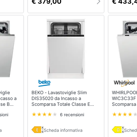
€ 379,00
€ 433,
BEKO - Lavastoviglie Slim
WHIRLPOOL - Lavastov
casso a
DIS35020 da Incasso a
WIC3C33F d
sse B
Scomparsa Totale Classe E
Scomparsa 
Capacità 10 Coperti
Capacità 14
ioni
6 recensioni
a
Scheda informativa
Sched