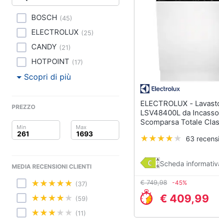
Clima
Lavastoviglie da Inca
BOSCH
(
45
)
Arredo
Frigorifero da incasso
ELECTROLUX
(
25
)
Piano Cottura
Brico e Giardinaggio
CANDY
(
21
)
Forno da incasso
HOTPOINT
(
17
)
Salute e igiene
Vedi tutti
Scopri di più
Beauty
ELECTROLUX - Lavastoviglie
Elettrodomestici
PREZZO
Giocattoli
professionali e indust
LSV48400L da Incasso
Scomparsa Totale Cla
Abbattitore
Capacità 14 Coperti
Prima infanzia
63 recensi
Macchine da cucire
professionali
Fotografia
Friggitrice profession
Scheda informativ
MEDIA RECENSIONI CLIENTI
Casalinghi
Idropulitrice professi
€ 749,98
-45%
(37)
Vedi tutti
€ 409,99
Abbigliamento
(59)
(11)