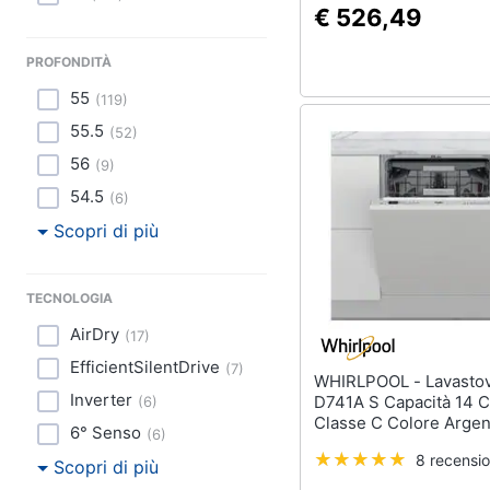
€ 526,49
PROFONDITÀ
55
(
119
)
55.5
(
52
)
56
(
9
)
54.5
(
6
)
Scopri di più
TECNOLOGIA
AirDry
(
17
)
EfficientSilentDrive
(
7
)
WHIRLPOOL - Lavastoviglie W0I
Inverter
D741A S Capacità 14 C
(
6
)
Classe C Colore Argen
6° Senso
(
6
)
8 recensio
Scopri di più