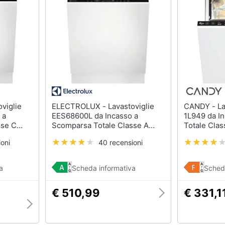
sso
Aspirapolvere Dyson
Friggitrice ad aria
Aspirapolvere
Macchina caffè
Vaporella
Minipimer
Scopa a vapore
Estrattore
Vedi tutti
Vedi tutti
Elettrodomestici in offerta
ELECTROLUX - Lavastoviglie
CANDY - Lavastoviglie CDIH
riali
 a
EES68600L da Incasso a
1L949 da I
Frigoriferi in offerta
sse C
Scomparsa Totale Classe A
Totale Clas
Capacità 14 Coperti
Coperti
Lavatrici in offerta
oni
40 recensioni
Asciugatrice in offerta
Microonde in offerta
ale
a
Scheda informativa
Sched
onale
Vedi tutti
€ 510,99
€ 331,1