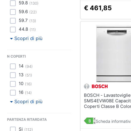
59.8
(
130
)
€ 461,85
59.6
(
22
)
59.7
(
13
)
44.8
(
11
)
Scopri di più
N COPERTI
14
(
94
)
13
(
51
)
10
(
16
)
16
(
14
)
BOSCH - Lavastoviglie
SMS4EVW08E Capacit
Scopri di più
Coperti Classe B Colo
PARTENZA RITARDATA
Scheda informativ
Si
(
112
)