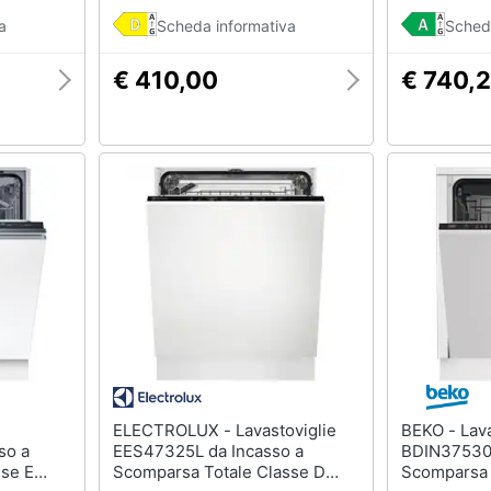
a
Scheda informativa
Sched
€ 410,00
€ 740,
ELECTROLUX - Lavastoviglie
BEKO - Lavastoviglie
so a
EES47325L da Incasso a
BDIN37530 
sse E
Scomparsa Totale Classe D
Scomparsa 