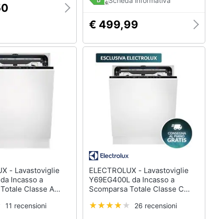
Scheda informativa
50
€ 499,99
oviglie
ELECTROLUX - Lavastoviglie
da Incasso a
Y69EG400L da Incasso a
Totale Classe A
Scomparsa Totale Classe C
 Coperti
Capacità 15 Coperti
11 recensioni
26 recensioni