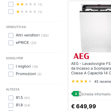
Sport
(1)
Animali
(1)
Motori
VENDUTO DA
Libri, cd e dvd
Altri venditori
(
185
)
ePRICE
(
25
)
Festività e ricorrenze
Promozioni
SCEGLI PER
AEG - Lavastoviglie FSE76727P
I migliori
(
19
)
da Incasso a Scompars
Classe A Capacità 14 
Promozioni
(
5
)
45 recensi
ALTEZZA
Scheda informativ
81.5
(
61
)
81.8
€ 649,99
(
54
)