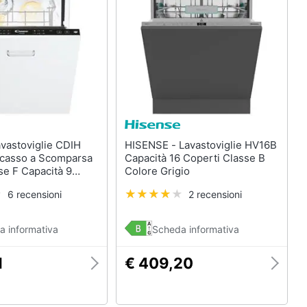
Termoventilatore
Termoconvettore
Condizionatori fissi
Caminetto
Vedi tutti
HISENSE - Lavastoviglie HV16B
ncasso a Scomparsa
Capacità 16 Coperti Classe B
se F Capacità 9
Colore Grigio
6 recensioni
2 recensioni
a informativa
Scheda informativa
1
€ 409,20