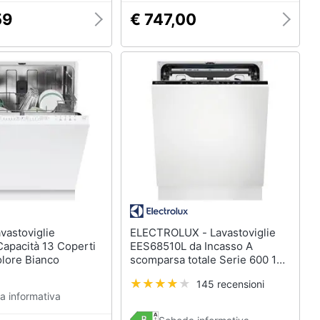
59
€ 747,00
ELECTROLUX - Lavastoviglie
apacità 13 Coperti
EES68510L da Incasso A
olore Bianco
scomparsa totale Serie 600 14
Coperti Classe B Colore Nero
145 recensioni
a informativa