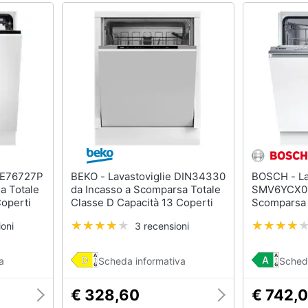
BEKO - Lavastoviglie DIN34330
BOSCH - Lavastoviglie
a Totale
da Incasso a Scomparsa Totale
SMV6YCX02
Coperti
Classe D Capacità 13 Coperti
Scomparsa 
Capacità 14
oni
3 recensioni
a
Scheda informativa
Sched
€ 328,60
€ 742,