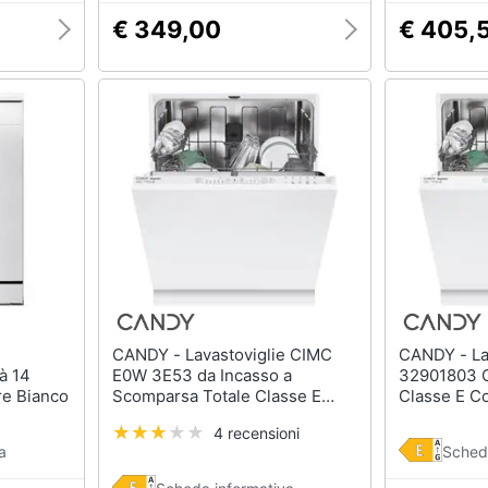
€ 349,00
€ 405,
CANDY - Lavastoviglie CIMC
CANDY - Lavastoviglie
à 14
E0W 3E53 da Incasso a
32901803 C
re Bianco
Scomparsa Totale Classe E
Classe E C
Capacità 13 Coperti
4 recensioni
a
Sched