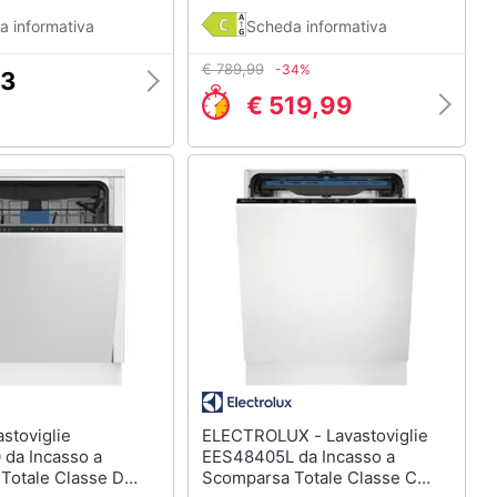
a informativa
Scheda informativa
€ 789,99
-34%
23
€ 519,99
ELECTROLUX - Lavastoviglie
da Incasso a
EES48405L da Incasso a
Totale Classe D
Scomparsa Totale Classe C