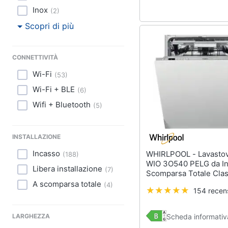
Inox
(
2
)
Scopri di più
CONNETTIVITÀ
Wi-Fi
(
53
)
Wi-Fi + BLE
(
6
)
Wifi + Bluetooth
(
5
)
INSTALLAZIONE
Incasso
WHIRLPOOL - Lavastoviglie
(
188
)
WIO 3O540 PELG da In
Libera installazione
(
7
)
Scomparsa Totale Cla
Capacità 14 Coperti
A scomparsa totale
(
4
)
154 recens
Scheda informativ
LARGHEZZA