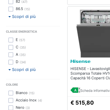
82
(
47
)
86.5
(
15
)
Scopri di più
CLASSE ENERGETICA
E
(
57
)
C
(
35
)
A
(
35
)
D
(
34
)
HISENSE - Lavastoviglie
Scopri di più
Scomparsa Totale HV
Capacità 16 Coperti C
COLORE
Scheda informativ
Bianco
(
15
)
Acciaio Inox
(
4
)
€ 515,80
Nero
(
3
)