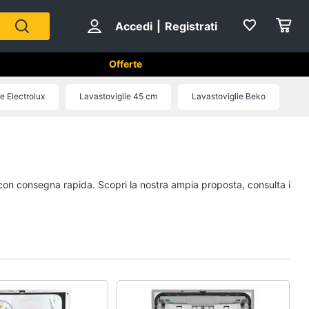
Accedi
|
Registrati
Offerte
tici in Cucina
e Electrolux
Lavastoviglie 45 cm
Lavastoviglie Beko
Forni, Piani cottura e Cappe
sso
Forni a microonde
Forno Elettrico
e con consegna rapida. Scopri la nostra ampia proposta, consulta i
ol
Cappa cucina
Piano Cottura
Vedi tutti
Cucina
Piccoli elettrodomestici