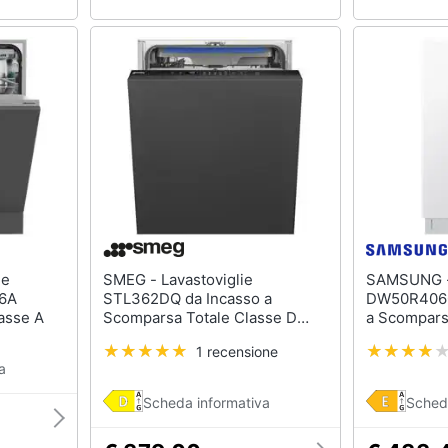
SMEG - Lavastoviglie
SAMSUNG - Lavastoviglie S
16A
STL362DQ da Incasso a
DW50R4060
lasse A
Scomparsa Totale Classe D
a Scompars
Capacità 14 Coperti
Capacità 9 
1 recensione
a
Scheda informativa
Sched