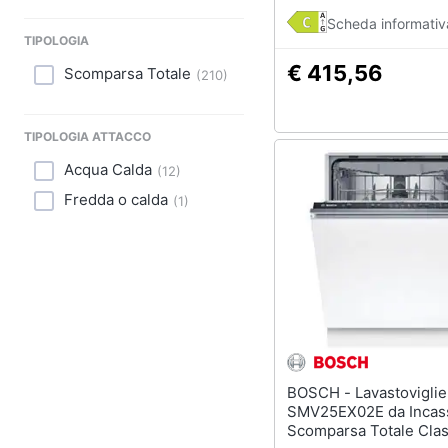
Scheda informativ
TIPOLOGIA
€ 415,56
Scomparsa Totale
(
210
)
TIPOLOGIA ATTACCO
Acqua Calda
(
12
)
Fredda o calda
(
1
)
BOSCH - Lavastoviglie
SMV25EX02E da Incas
Scomparsa Totale Cla