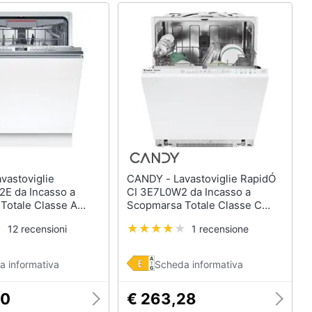
CANDY - Lavastoviglie RapidÓ
E da Incasso a
CI 3E7L0W2 da Incasso a
Totale Classe A
Scopmarsa Totale Classe C
 Coperti
Capacità 13 Coperti
12 recensioni
1 recensione
a informativa
Scheda informativa
00
€ 263,28