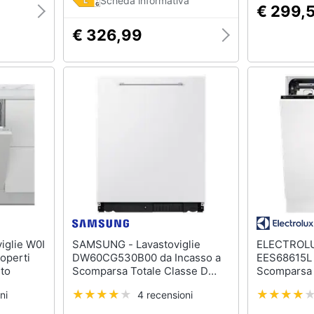
Scheda informativa
€ 299,
€ 326,99
SAMSUNG - Lavastoviglie
ELECTROLUX - Lavast
operti
DW60CG530B00 da Incasso a
EES68615L 
to
Scomparsa Totale Classe D
Scomparsa 
Capacità 14 Coperti
Capacità 14
ni
4 recensioni