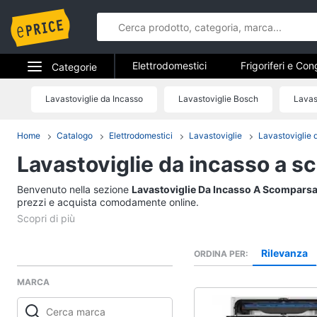
Elettrodomestici
Frigoriferi e Con
Categorie
Forni, Piani cottura e Cappe
Elet
Elettrodomestici
Lavastoviglie da Incasso
Lavastoviglie Bosch
Lavas
Elettrodome
Piccoli elettrodomestici
Elettrodom
Informatica
Home
Catalogo
Elettrodomestici
Lavastoviglie
Lavastoviglie 
Frigoriferi e Congela
Lavastoviglie da incasso a s
Telefonia
Cantinetta Vino
Frigoriferi
Benvenuto nella sezione
Tv e Home Cinema
Lavastoviglie Da Incasso A Scomparsa
Congelatore a pozzet
prezzi e acquista comodamente online.
Smart home
Frigorifero combinato
Vedi tutti
Videogiochi
Rilevanza
ORDINA PER
MARCA
Audio e musica
Elettrodomestici da 