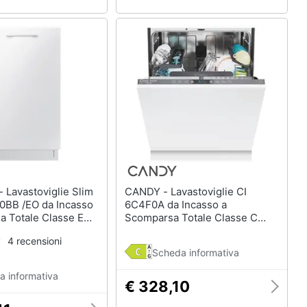
lim
CANDY - Lavastoviglie CI
BB /EO da Incasso
6C4F0A da Incasso a
a Totale Classe E
Scomparsa Totale Classe C
Coperti
Capacità 16 Coperti
4 recensioni
Scheda informativa
a informativa
€ 328,10