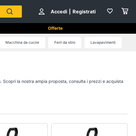
Accedi
|
Registrati
Offerte
tici in Cucina
Macchina da cucire
Ferri da stiro
Lavapavimenti
Forni, Piani cottura e Cappe
sso
Forni a microonde
Forno Elettrico
a. Scopri la nostra ampia proposta, consulta i prezzi e acquista
ol
Cappa cucina
Piano Cottura
Vedi tutti
Cucina
Piccoli elettrodomestici