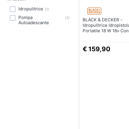
Idropulitrice
(
1
)
Pompa
(
1
)
BLACK & DECKER -
Autoadescante
Idropulitrice Idropistol
Portatile 18 W 18v Con
2ah 24 Bar Colore Ara
€ 159,90