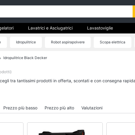
gelatori
Lavatrici e Asciugatrici
Lavastoviglie
trodomestici da incasso
Pulizia casa e stiro
Elettrodomes
e
Idropulitrice
Robot aspirapolvere
Scopa elettrica
stici
estici professionali e industriali
Elettrodomestici in offerta
Vaporetto
Idropulitrice Black Decker
tori
Lavatrici e Asciugatrici
Lavastoviglie
Asciugatrice
Lavastoviglie da Inca
odotti)
Lavatrice
Lavastoviglie Bosch
egli tra tantissimi prodotti in offerta, scontati e con consegna rapid
to
Lavatrice carica frontale
Lavastoviglie Whirlpo
Lavasciuga
Lavastoviglie libera
installazione
Vedi tutti
Prezzo più basso
Prezzo più alto
Valutazioni
Vedi tutti
incasso
Pulizia casa e stiro
Elettrodomestici in 