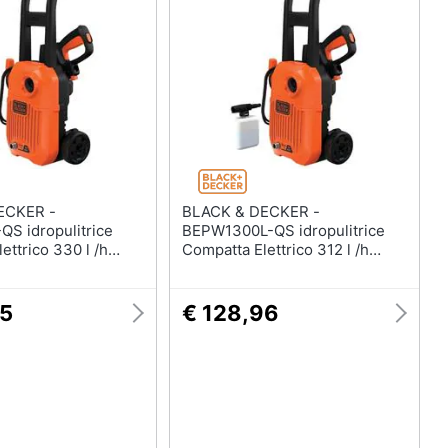
Termoventilatore
Termoconvettore
Condizionatori fissi
Caminetto
Vedi tutti
ECKER -
BLACK & DECKER -
S idropulitrice
BEPW1300L-QS idropulitrice
ettrico 330 l /h
Compatta Elettrico 312 l /h
Arancione
95
€ 128,96