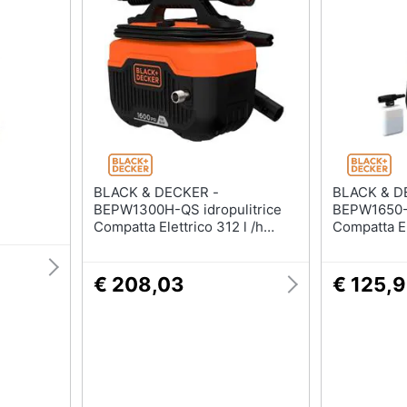
sso
Aspirapolvere Dyson
Friggitrice ad aria
Aspirapolvere
Macchina caffè
Vaporella
Minipimer
Scopa a vapore
Estrattore
Vedi tutti
Vedi tutti
Elettrodomestici in offerta
BLACK & DECKER -
BLACK & D
riali
BEPW1300H-QS idropulitrice
BEPW1650-Q
Frigoriferi in offerta
Compatta Elettrico 312 l /h
Compatta El
Arancione
Arancione
Lavatrici in offerta
Asciugatrice in offerta
€ 208,03
€ 125,
Microonde in offerta
ale
onale
Vedi tutti