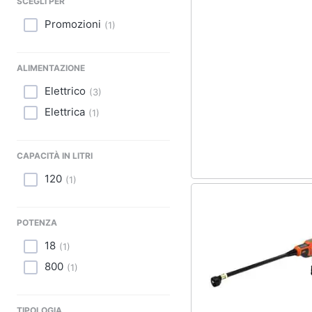
Sport
SCEGLI PER
Promozioni
(
1
)
Animali
Motori
ALIMENTAZIONE
Elettrico
(
3
)
Libri, cd e dvd
Elettrica
(
1
)
Festività e ricorrenze
CAPACITÀ IN LITRI
Promozioni
120
(
1
)
POTENZA
18
(
1
)
800
(
1
)
TIPOLOGIA