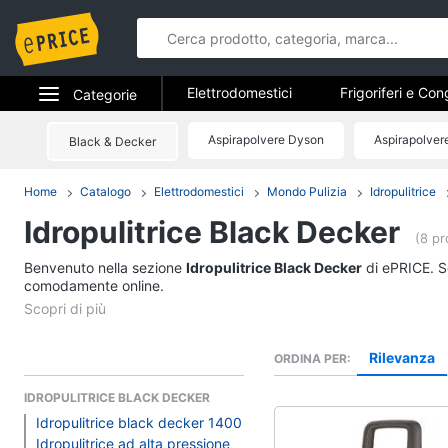
Elettrodomestici
Frigoriferi e Con
Categorie
Forni, Piani cottura e Cappe
Elet
Elettrodomestici
Aspirapolvere Dyson
Aspirapolver
Black & Decker
Elettrodome
Piccoli elettrodomestici
Elettrodom
Informatica
Home
Catalogo
Elettrodomestici
Mondo Pulizia
Idropulitrice
Frigoriferi e Congela
Idropulitrice Black Decker
Telefonia
Cantinetta Vino
(8 pr
Frigoriferi
Benvenuto nella sezione
Tv e Home Cinema
Idropulitrice Black Decker
di ePRICE. Sc
Congelatore a pozzet
comodamente online.
Smart home
Frigorifero combinato
Vedi tutti
Videogiochi
Rilevanza
ORDINA PER
IDROPULITRICE BLACK DECKER
Audio e musica
Idropulitrice black decker 1400
Elettrodomestici da 
Idropulitrice ad alta pressione