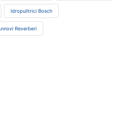
Idropulitrici Bosch
 Annovi Reverberi
Condizioni di vendita