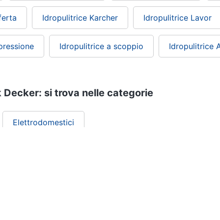
ferta
Idropulitrice Karcher
Idropulitrice Lavor
 pressione
Idropulitrice a scoppio
Idropulitrice
k Decker: si trova nelle categorie
Elettrodomestici
ePRICE ti serve
Black friday
Sezione Aiuto