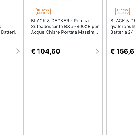
BLACK & DECKER - Pompa
BLACK & DECKER 
a
Sutoadescante BXGP800XE per
qw Idropuli
 Batteria
Acque Chiare Portata Massima
Batteria 24
ncione
3.500 l /h Potenza 800 W
Colore Nero / Inox
€ 104,60
€ 156,