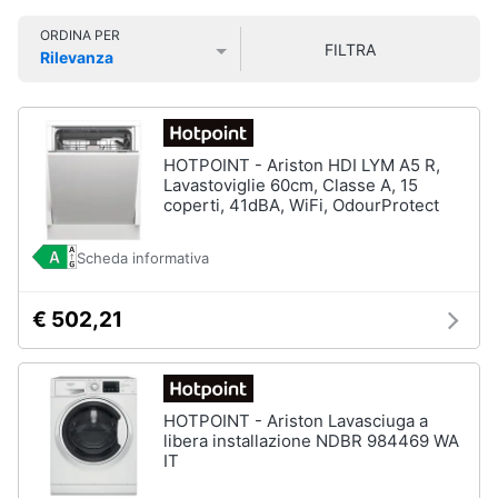
Smart
ORDINA PER
home
FILTRA
Rilevanza
Lavatrici
Prezzo più basso
Prezzo più alto
Valutazioni
e
Videogiochi
Asciugatrici
Asciugatrice
Audio
HOTPOINT - Ariston HDI LYM A5 R,
Lavatrice
e
Lavastoviglie 60cm, Classe A, 15
musica
coperti, 41dBA, WiFi, OdourProtect
Lavatrice
carica
frontale
Scheda informativa
Clima
Lavasciuga
€ 502,21
Vedi
Arredo
tutti
Brico
e
HOTPOINT - Ariston Lavasciuga a
Giardinaggio
Lavastoviglie
libera installazione NDBR 984469 WA
IT
Lavastoviglie
da
Salute