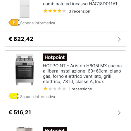
combinato ad incasso HAC18D011A1
cucire
professionali
3 recensioni
Friggitrice
professionale
Scheda informativa
Idropulitrice
professionale
€ 622,42
Vedi
tutti
HOTPOINT - Ariston H6G5LMX cucina
a libera installazione, 60x60cm, piano
gas, forno elettrico ventilato, grill
Elettrodomestici
elettrico, 73 Lt, classe A, Inox
in
offerta
1 recensione
Frigoriferi
Scheda informativa
in
offerta
€ 516,21
Lavatrici
in
offerta