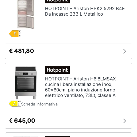
Asciugatrice
in
HOTPOINT - Ariston HPK2 5292 B4E
offerta
Da incasso 233 L Metallico
Microonde
in
offerta
Vedi
tutti
€ 481,80
HOTPOINT - Ariston H6I8LMSAX
cucina libera installazione inox,
60x60cm, piano induzione,forno
elettrico ventilato, 73Lt, classe A
Scheda informativa
€ 645,00