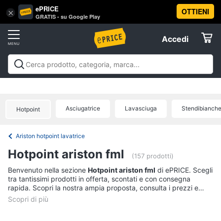
ePRICE
OTTIENI
Vai
×
Accedi
GRATIS - su Google Play
al
Registrati
menu
Accedi
Elettrodomestici
Offerte
Frigoriferi
Elettrodomestici
Frigoriferi e Congelatori
Lavatrici e
e
Elettrodomestici
Asciugatrici
Lavastoviglie
Forni, Piani cottura e
Congelatori
Cappe
Elettrodomestici da incasso
Pulizia casa e
Asciugatrice
Lavasciuga
Stendibianche
Cantinetta
Hotpoint
stiro
Elettrodomestici in Cucina
Piccoli
Informatica
Vino
elettrodomestici
Elettrodomestici professionali e
industriali
Elettrodomestici in offerta
Offerte
Frigoriferi
Ariston hotpoint lavatrice
Telefonia
Congelatore
Hotpoint ariston fml
a
(157 prodotti)
pozzetto
Tv
Benvenuto nella sezione
Hotpoint ariston fml
di ePRICE. Scegli
Frigorifero
tra tantissimi prodotti in offerta, scontati e con consegna
e
combinato
rapida. Scopri la nostra ampia proposta, consulta i prezzi e
Home
acquista comodamente online.
Cinema
Vedi
tutti