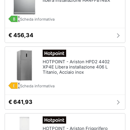
libera installazione HA4FFB14BX
Piccoli
elettrodomestici
Scheda informativa
Termoventilatore
Termoconvettore
€ 456,34
Condizionatori
fissi
Caminetto
HOTPOINT - Ariston HPD2 4402
Vedi
XP4E Libera installazione 406 L
tutti
Titanio, Acciaio inox
Scheda informativa
Elettrodomestici
professionali
€ 641,93
e
industriali
Abbattitore
Macchine
HOTPOINT - Ariston Frigorifero
da