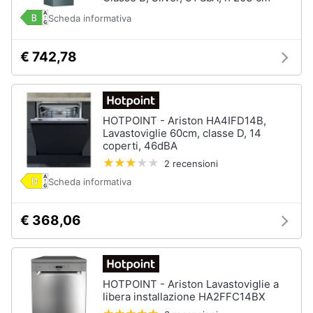
Forno
Scheda informativa
Elettrico
Animali
Cappa
cucina
€ 742,78
Motori
Piano
Cottura
Libri,
Vedi
cd
HOTPOINT - Ariston HA4IFD14B,
tutti
Lavastoviglie 60cm, classe D, 14
e
coperti, 46dBA
dvd
2 recensioni
Scheda informativa
Elettrodomestici
Festività
da
e
incasso
ricorrenze
€ 368,06
Lavastoviglie
da
Incasso
Promozioni
Frigorifero
HOTPOINT - Ariston Lavastoviglie a
da
Servizi
libera installazione HA2FFC14BX
incasso