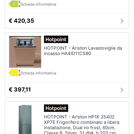
Incasso
e
Scheda informativa
igiene
Lavastoviglie
Bosch
€ 420,35
Lavastoviglie
Beauty
Whirlpool
Lavastoviglie
Giocattoli
libera
HOTPOINT - Ariston Lavastoviglie da
installazione
incasso HA4ID11CS80
Prima
Vedi
tutti
infanzia
Scheda informativa
Fotografia
€ 397,11
Forni,
Piani
Casalinghi
cottura
e
Cappe
Abbigliamento
HOTPOINT - Ariston HP1K 25402
Forni
XP7E Frigorifero combinato a libera
a
installazione, Dual no frost, 60cm,
microonde
Sport
Classe B, Silver, 31 dbA, h 203 cm