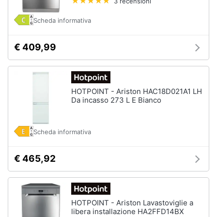
3 recensioni
Piano
Assistenza
Cottura
clienti
Scheda informativa
Forno
da
incasso
Esci
€ 409,99
Vedi
tutti
HOTPOINT - Ariston HAC18D021A1 LH
Da incasso 273 L E Bianco
Pulizia
casa
e
Scheda informativa
stiro
Aspirapolvere
Dyson
€ 465,92
Aspirapolvere
Vaporella
Scopa
HOTPOINT - Ariston Lavastoviglie a
a
libera installazione HA2FFD14BX
vapore