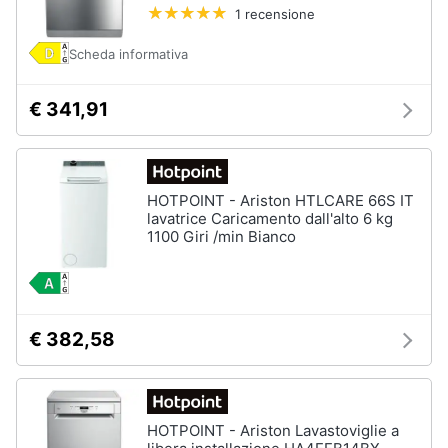
1 recensione
Vedi
tutti
Scheda informativa
€ 341,91
Elettrodomestici
in
Cucina
Friggitrice
HOTPOINT - Ariston HTLCARE 66S IT
ad
lavatrice Caricamento dall'alto 6 kg
aria
1100 Giri /min Bianco
Macchina
caffè
Minipimer
Estrattore
€ 382,58
Vedi
tutti
HOTPOINT - Ariston Lavastoviglie a