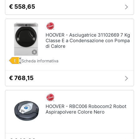
€ 558,65
Vedi
tutti
HOOVER - Asciugatrice 31102669 7 Kg
Classe E a Condensazione con Pompa
Elettrodomestici
di Calore
in
Cucina
Scheda informativa
Friggitrice
ad
aria
€ 768,15
Macchina
caffè
Minipimer
Estrattore
HOOVER - RBC006 Robocom2 Robot
Aspirapolvere Colore Nero
Vedi
tutti