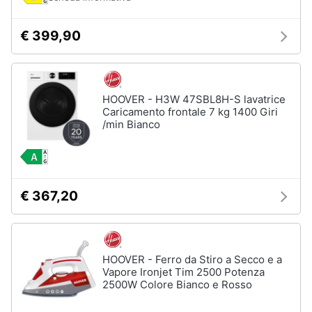
Forno
Elettrico
Animali
€ 399,90
Cappa
cucina
Motori
Piano
Cottura
HOOVER - H3W 47SBL8H-S lavatrice
Libri,
Caricamento frontale 7 kg 1400 Giri
Vedi
cd
/min Bianco
tutti
e
dvd
Elettrodomestici
Festività
€ 367,20
da
e
incasso
ricorrenze
Lavastoviglie
da
Incasso
Promozioni
HOOVER - Ferro da Stiro a Secco e a
Vapore Ironjet Tim 2500 Potenza
Frigorifero
da
2500W Colore Bianco e Rosso
Servizi
incasso