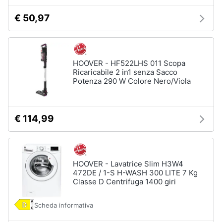
Piano
Assistenza
Cottura
€ 50,97
clienti
Forno
da
incasso
Esci
Vedi
HOOVER - HF522LHS 011 Scopa
tutti
Ricaricabile 2 in1 senza Sacco
Potenza 290 W Colore Nero/Viola
Pulizia
€ 114,99
casa
e
stiro
Aspirapolvere
Dyson
HOOVER - Lavatrice Slim H3W4
472DE / 1-S H-WASH 300 LITE 7 Kg
Aspirapolvere
Classe D Centrifuga 1400 giri
Vaporella
Scopa
Scheda informativa
a
vapore