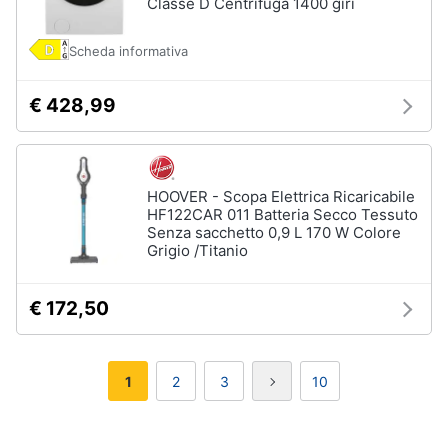
Classe D Centrifuga 1400 giri
Scheda informativa
€ 428,99
HOOVER - Scopa Elettrica Ricaricabile
HF122CAR 011 Batteria Secco Tessuto
Senza sacchetto 0,9 L 170 W Colore
Grigio /Titanio
€ 172,50
1
2
3
10