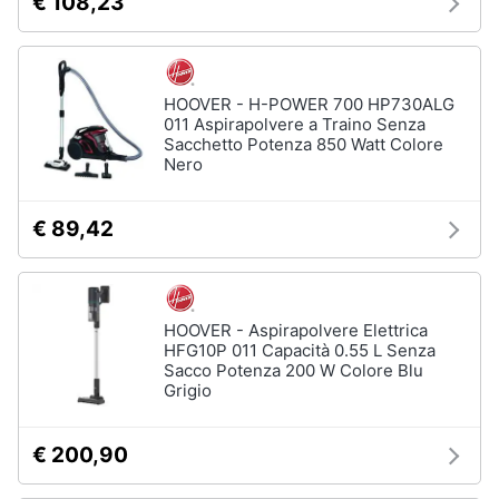
€ 108,23
Asciugatrice
in
offerta
Microonde
in
HOOVER - H-POWER 700 HP730ALG
offerta
011 Aspirapolvere a Traino Senza
Sacchetto Potenza 850 Watt Colore
Vedi
Nero
tutti
€ 89,42
HOOVER - Aspirapolvere Elettrica
HFG10P 011 Capacità 0.55 L Senza
Sacco Potenza 200 W Colore Blu
Grigio
€ 200,90