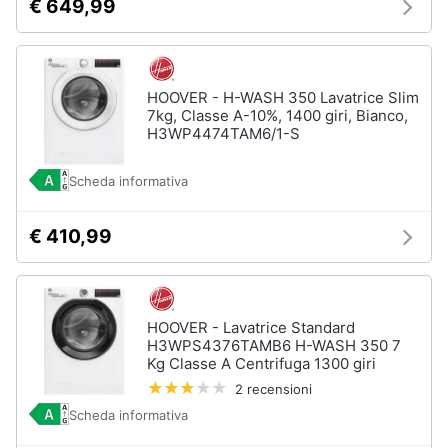
€ 649,99
Piccoli
elettrodomestici
Termoventilatore
HOOVER - H-WASH 350 Lavatrice Slim
Termoconvettore
7kg, Classe A-10%, 1400 giri, Bianco,
Condizionatori
H3WP4474TAM6/1-S
fissi
Caminetto
Scheda informativa
Vedi
€ 410,99
tutti
Elettrodomestici
HOOVER - Lavatrice Standard
professionali
H3WPS4376TAMB6 H-WASH 350 7
e
Kg Classe A Centrifuga 1300 giri
industriali
2 recensioni
Abbattitore
Scheda informativa
Macchine
da