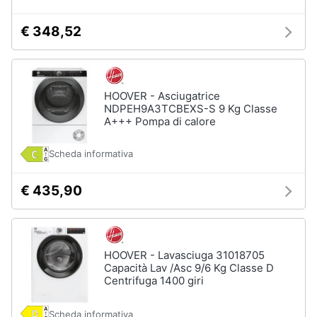
Incasso
e
igiene
Lavastoviglie
€ 348,52
Bosch
Lavastoviglie
Beauty
Whirlpool
Lavastoviglie
HOOVER - Asciugatrice
Giocattoli
libera
NDPEH9A3TCBEXS-S 9 Kg Classe
installazione
A+++ Pompa di calore
Prima
Vedi
Scheda informativa
tutti
infanzia
€ 435,90
Fotografia
Forni,
Piani
Casalinghi
cottura
e
HOOVER - Lavasciuga 31018705
Cappe
Capacità Lav /Asc 9/6 Kg Classe D
Abbigliamento
Centrifuga 1400 giri
Forni
a
microonde
Sport
Scheda informativa