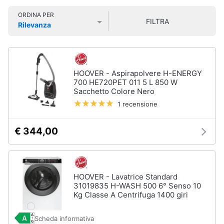
Smart
ORDINA PER
home
FILTRA
Rilevanza
Lavatrici
Prezzo più basso
Prezzo più alto
Valutazioni
e
Videogiochi
Asciugatrici
Asciugatrice
Audio
HOOVER - Aspirapolvere H-ENERGY
Lavatrice
e
700 HE720PET 011 5 L 850 W
Sacchetto Colore Nero
musica
Lavatrice
carica
1 recensione
frontale
Clima
Lavasciuga
€ 344,00
Vedi
Arredo
tutti
Brico
HOOVER - Lavatrice Standard
e
31019835 H-WASH 500 6° Senso 10
Giardinaggio
Kg Classe A Centrifuga 1400 giri
Lavastoviglie
Lavastoviglie
Scheda informativa
da
Salute