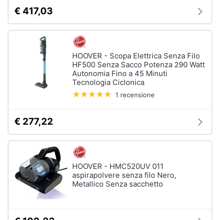
cucire
€ 417,03
professionali
Friggitrice
professionale
Idropulitrice
HOOVER - Scopa Elettrica Senza Filo
professionale
HF500 Senza Sacco Potenza 290 Watt
Autonomia Fino a 45 Minuti
Vedi
Tecnologia Ciclonica
tutti
1 recensione
€ 277,22
Elettrodomestici
in
offerta
Frigoriferi
HOOVER - HMC520UV 011
in
aspirapolvere senza filo Nero,
offerta
Metallico Senza sacchetto
Lavatrici
in
offerta