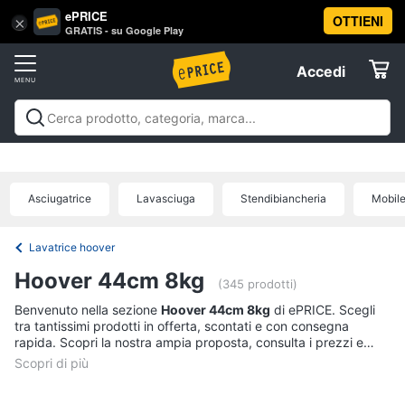
ePRICE
OTTIENI
Vai
×
Accedi
GRATIS - su Google Play
al
Registrati
menu
Accedi
Elettrodomestici
Offerte
Frigoriferi
Elettrodomestici
Frigoriferi e Congelatori
Lavatrici e
e
Elettrodomestici
Asciugatrici
Lavastoviglie
Forni, Piani cottura e
Congelatori
Cappe
Elettrodomestici da incasso
Pulizia casa e
Asciugatrice
Lavasciuga
Stendibiancheria
Mobile
Cantinetta
stiro
Elettrodomestici in Cucina
Piccoli
Informatica
Vino
elettrodomestici
Elettrodomestici professionali e
industriali
Elettrodomestici in offerta
Offerte
Frigoriferi
Lavatrice hoover
Telefonia
Congelatore
Hoover 44cm 8kg
a
(345 prodotti)
pozzetto
Benvenuto nella sezione
Hoover 44cm 8kg
di ePRICE. Scegli
Tv
Frigorifero
tra tantissimi prodotti in offerta, scontati e con consegna
e
combinato
rapida. Scopri la nostra ampia proposta, consulta i prezzi e
Home
acquista comodamente online.
Cinema
Vedi
tutti