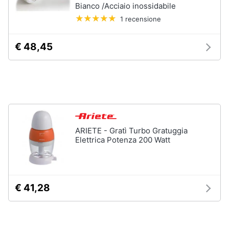
Incasso
Bianco /Acciaio inossidabile
e
igiene
Lavastoviglie
1 recensione
Bosch
Lavastoviglie
€ 48,45
Beauty
Whirlpool
Lavastoviglie
Giocattoli
libera
installazione
Prima
Vedi
tutti
infanzia
ARIETE - Gratì Turbo Gratuggia
Elettrica Potenza 200 Watt
Fotografia
Forni,
Piani
Casalinghi
cottura
e
€ 41,28
Cappe
Abbigliamento
Forni
a
microonde
Sport