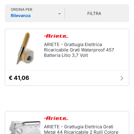
Smart
ORDINA PER
home
FILTRA
Rilevanza
Lavatrici
Prezzo più basso
Prezzo più alto
Valutazioni
e
Videogiochi
Asciugatrici
Asciugatrice
Audio
ARIETE - Grattugia Elettrica
Lavatrice
e
Ricaricabile Gratì Waterproof 457
musica
Batteria Litio 3,7 Volt
Lavatrice
carica
frontale
Clima
Lavasciuga
€ 41,06
Vedi
Arredo
tutti
Brico
e
Giardinaggio
Lavastoviglie
Lavastoviglie
ARIETE - Grattugia Elettrica Gratì
da
Metal 44 Ricaricabile 2 Rulli Colore
Salute