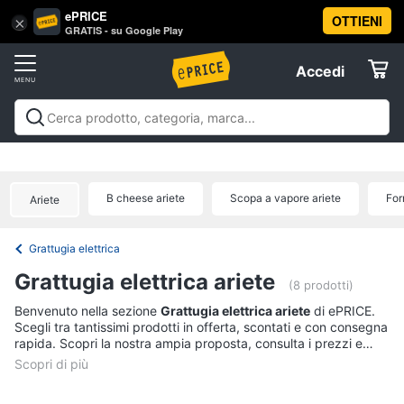
ePRICE
OTTIENI
Vai
×
Accedi
GRATIS - su Google Play
al
Registrati
menu
Accedi
Elettrodomestici
Offerte
Frigoriferi
Elettrodomestici
Frigoriferi e Congelatori
Lavatrici e
e
Elettrodomestici
Asciugatrici
Lavastoviglie
Forni, Piani cottura e
Congelatori
Cappe
Elettrodomestici da incasso
Pulizia casa e
B cheese ariete
Scopa a vapore ariete
For
Cantinetta
Ariete
stiro
Elettrodomestici in Cucina
Piccoli
Informatica
Vino
elettrodomestici
Elettrodomestici professionali e
industriali
Elettrodomestici in offerta
Offerte
Frigoriferi
Grattugia elettrica
Telefonia
Congelatore
Grattugia elettrica ariete
a
(8 prodotti)
pozzetto
Tv
Benvenuto nella sezione
Grattugia elettrica ariete
di ePRICE.
Frigorifero
Scegli tra tantissimi prodotti in offerta, scontati e con consegna
e
combinato
rapida. Scopri la nostra ampia proposta, consulta i prezzi e
Home
acquista comodamente online.
Cinema
Vedi
tutti