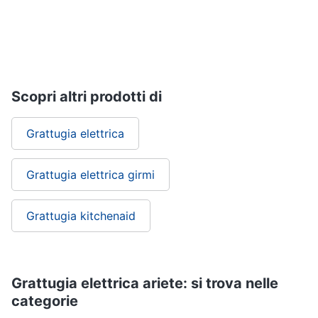
Piccoli
elettrodomestici
Termoventilatore
Termoconvettore
Condizionatori
Scopri altri prodotti di
fissi
Caminetto
Grattugia elettrica
Vedi
tutti
Grattugia elettrica girmi
Grattugia kitchenaid
Elettrodomestici
professionali
e
industriali
Grattugia elettrica ariete: si trova nelle
Abbattitore
categorie
Macchine
da