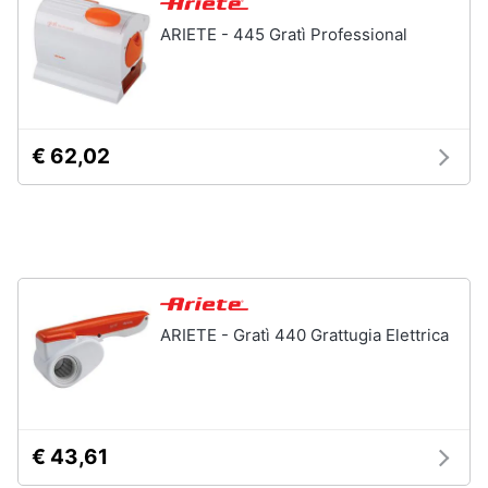
ARIETE - 445 Gratì Professional
Vedi
tutti
Elettrodomestici
€ 62,02
in
Cucina
Friggitrice
ad
aria
Macchina
caffè
ARIETE - Gratì 440 Grattugia Elettrica
Minipimer
Estrattore
Vedi
tutti
€ 43,61