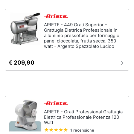
Forno
Elettrico
Animali
Cappa
cucina
ARIETE - 449 Gratì Superior -
Motori
Grattugia Elettrica Professionale in
Piano
alluminio pressofuso per formaggio,
Cottura
pane, cioccolata, frutta secca, 350
Libri,
watt - Argento Spazzolato Lucido
Vedi
cd
tutti
e
€ 209,90
dvd
Elettrodomestici
Festività
da
e
incasso
ricorrenze
Lavastoviglie
da
Incasso
Promozioni
ARIETE - Gratì Professional Grattugia
Frigorifero
Elettrica Professionale Potenza 120
da
Watt
Servizi
incasso
1 recensione