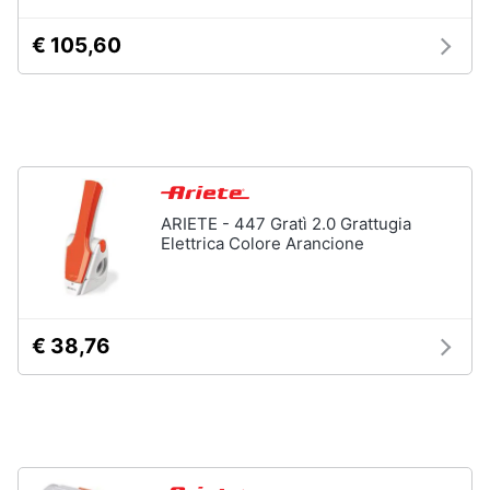
Piano
Assistenza
Cottura
clienti
€ 105,60
Forno
da
incasso
Esci
Vedi
tutti
ARIETE - 447 Gratì 2.0 Grattugia
Elettrica Colore Arancione
Pulizia
casa
e
stiro
Aspirapolvere
€ 38,76
Dyson
Aspirapolvere
Vaporella
Scopa
a
vapore