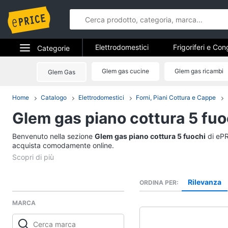
Elettrodomestici
Frigoriferi e Con
Categorie
Forni, Piani cottura e Cappe
Elet
Elettrodomestici
Glem gas cucine
Glem gas ricambi
Glem Gas
Elettrodome
Piccoli elettrodomestici
Elettrodom
Informatica
Home
Catalogo
Elettrodomestici
Forni, Piani Cottura e Cappe
Frigoriferi e Congela
Glem gas piano cottura 5 fuo
Telefonia
Cantinetta Vino
Frigoriferi
Benvenuto nella sezione
Tv e Home Cinema
Glem gas piano cottura 5 fuochi
di ePR
Congelatore a pozzet
acquista comodamente online.
Smart home
Frigorifero combinato
Vedi tutti
Videogiochi
Rilevanza
ORDINA PER
MARCA
Audio e musica
Elettrodomestici da 