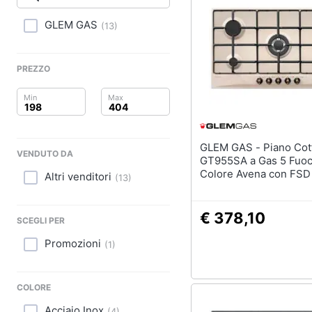
Clima
Lavastoviglie da Inca
GLEM GAS
(
13
)
Arredo
Frigorifero da incasso
Piano Cottura
Brico e Giardinaggio
PREZZO
Forno da incasso
Salute e igiene
Vedi tutti
Beauty
GLEM GAS - Piano Cottura
Elettrodomestici
VENDUTO DA
Giocattoli
professionali e indust
GT955SA a Gas 5 Fuoc
Colore Avena con FSD
Altri venditori
(
13
)
Abbattitore
Prima infanzia
Macchine da cucire
professionali
€ 378,10
Fotografia
SCEGLI PER
Friggitrice profession
Promozioni
(
1
)
Casalinghi
Idropulitrice professi
Vedi tutti
Abbigliamento
COLORE
Acciaio Inox
(
4
)