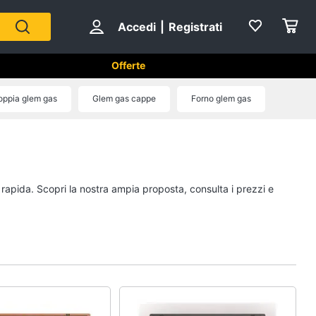
Accedi
|
Registrati
Offerte
tici in Cucina
ppia glem gas
Glem gas cappe
Forno glem gas
Forni, Piani cottura e Cappe
sso
Forni a microonde
Forno Elettrico
 rapida. Scopri la nostra ampia proposta, consulta i prezzi e
ol
Cappa cucina
Piano Cottura
Vedi tutti
Cucina
Piccoli elettrodomestici