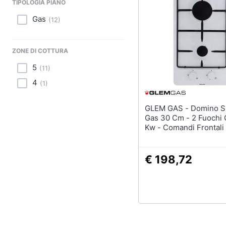
TIPOLOGIA PIANO
Gas
(
12
)
ZONE DI COTTURA
5
(
11
)
4
(
1
)
GLEM GAS - Domino Smaltato
Gas 30 Cm - 2 Fuochi 
Kw - Comandi Frontali -
Gt32wh
€ 198,72