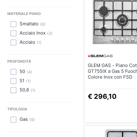
MATERIALE PIANO
Smaltato
(
6
)
Acciaio Inox
(
3
)
Acciaio
(
1
)
PROFONDITÀ
GLEM GAS - Piano Cottura
GT755IX a Gas 5 Fuoc
50
(
4
)
Colore Inox con FSD
51
(
1
)
50,6
(
1
)
€ 296,10
TIPOLOGIA
Gas
(
9
)