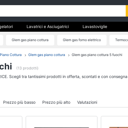
gelatori
Lavatrici e Asciugatrici
Lavastoviglie
trodomestici da incasso
Pulizia casa e stiro
Elettrodomes
Glem gas piano cottura
Glem gas forno elettrico
Termoco
stici
estici professionali e industriali
Elettrodomestici in offerta
Forno da incasso GlemGas
Accessori glem gas
Piano Cottura
Glem gas piano cottura
Glem gas piano cottura 5 fuochi
tori
Lavatrici e Asciugatrici
Lavastoviglie
chi
Asciugatrice
Lavastoviglie da Inca
(13 prodotti)
Lavatrice
Lavastoviglie Bosch
ICE. Scegli tra tantissimi prodotti in offerta, scontati e con consegna
to
Lavatrice carica frontale
Lavastoviglie Whirlpo
Lavasciuga
Lavastoviglie libera
installazione
Vedi tutti
Prezzo più basso
Prezzo più alto
Valutazioni
Vedi tutti
incasso
Pulizia casa e stiro
Elettrodomestici in 