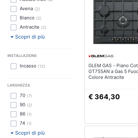
Sport
Avena
(
2
)
Animali
Bianco
(
2
)
Antracite
(
2
)
Motori
Scopri di più
Libri, cd e dvd
INSTALLAZIONE
Festività e ricorrenze
GLEM GAS - Piano Cottura
Incasso
(
12
)
Promozioni
GT755AN a Gas 5 Fuoc
Colore Antracite
LARGHEZZA
70
€ 364,30
(
7
)
90
(
2
)
86
(
1
)
74
(
1
)
Scopri di più