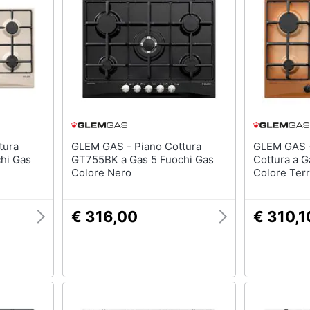
sso
Aspirapolvere Dyson
Friggitrice ad aria
Aspirapolvere
Macchina caffè
Vaporella
Minipimer
Scopa a vapore
Estrattore
Vedi tutti
Vedi tutti
Elettrodomestici in offerta
GLEM GAS - Piano Cottura
GLEM GAS - GT755TF Pi
riali
hi Gas
GT755BK a Gas 5 Fuochi Gas
Cottura a G
Frigoriferi in offerta
Colore Nero
Colore Terr
Lavatrici in offerta
Asciugatrice in offerta
€ 316,00
€ 310,1
Microonde in offerta
ale
onale
Vedi tutti