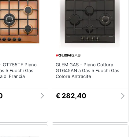
Termoventilatore
Termoconvettore
Condizionatori fissi
Caminetto
Vedi tutti
ano
GLEM GAS - Piano Cottura
as 5 Fuochi Gas
GT645AN a Gas 5 Fuochi Gas
a di Francia
Colore Antracite
0
€ 282,40