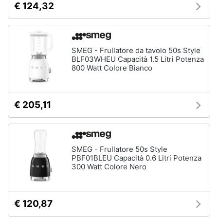
€ 124,32
cucire
professionali
Friggitrice
professionale
SMEG - Frullatore da tavolo 50s Style
Idropulitrice
BLF03WHEU Capacità 1.5 Litri Potenza
professionale
800 Watt Colore Bianco
Vedi
tutti
€ 205,11
Elettrodomestici
in
offerta
SMEG - Frullatore 50s Style
PBF01BLEU Capacità 0.6 Litri Potenza
Frigoriferi
in
300 Watt Colore Nero
offerta
Lavatrici
in
€ 120,87
offerta