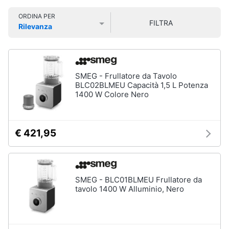
Smart
ORDINA PER
home
FILTRA
Rilevanza
Lavatrici
Prezzo più basso
Prezzo più alto
Valutazioni
e
Videogiochi
Asciugatrici
Asciugatrice
Audio
SMEG - Frullatore da Tavolo
Lavatrice
e
BLC02BLMEU Capacità 1,5 L Potenza
musica
1400 W Colore Nero
Lavatrice
carica
frontale
Clima
Lavasciuga
€ 421,95
Vedi
Arredo
tutti
Brico
SMEG - BLC01BLMEU Frullatore da
e
tavolo 1400 W Alluminio, Nero
Giardinaggio
Lavastoviglie
Lavastoviglie
da
Salute