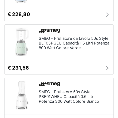
Piccoli
elettrodomestici
€ 228,80
Termoventilatore
Termoconvettore
Condizionatori
SMEG - Frullatore da tavolo 50s Style
fissi
BLF03PGEU Capacità 1.5 Litri Potenza
Caminetto
800 Watt Colore Verde
Vedi
tutti
€ 231,56
Elettrodomestici
professionali
SMEG - Frullatore 50s Style
e
PBF01WHEU Capacità 0.6 Litri
industriali
Potenza 300 Watt Colore Bianco
Abbattitore
Macchine
da