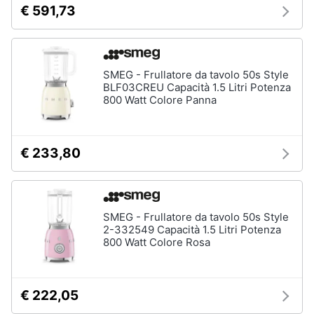
Incasso
€ 591,73
e
igiene
Lavastoviglie
Bosch
Lavastoviglie
Beauty
Whirlpool
SMEG - Frullatore da tavolo 50s Style
BLF03CREU Capacità 1.5 Litri Potenza
Lavastoviglie
800 Watt Colore Panna
Giocattoli
libera
installazione
Prima
Vedi
€ 233,80
tutti
infanzia
Fotografia
Forni,
SMEG - Frullatore da tavolo 50s Style
Piani
Casalinghi
2-332549 Capacità 1.5 Litri Potenza
cottura
800 Watt Colore Rosa
e
Cappe
Abbigliamento
Forni
a
€ 222,05
microonde
Sport