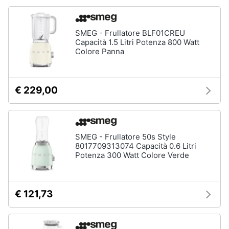
Forno
Elettrico
Animali
Cappa
SMEG - Frullatore BLF01CREU
cucina
Capacità 1.5 Litri Potenza 800 Watt
Motori
Colore Panna
Piano
Cottura
Libri,
Vedi
cd
€ 229,00
tutti
e
dvd
Elettrodomestici
Festività
SMEG - Frullatore 50s Style
da
8017709313074 Capacità 0.6 Litri
e
incasso
Potenza 300 Watt Colore Verde
ricorrenze
Lavastoviglie
da
Incasso
Promozioni
€ 121,73
Frigorifero
da
Servizi
incasso