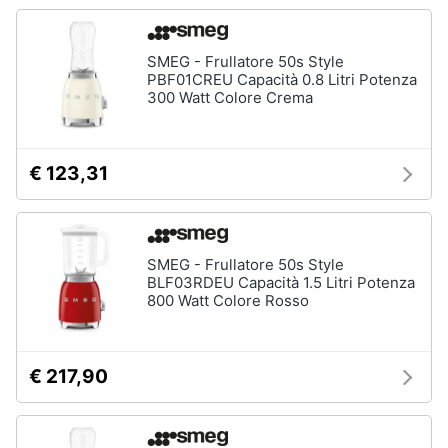
Asciugatrice
in
offerta
SMEG - Frullatore 50s Style
Microonde
PBF01CREU Capacità 0.8 Litri Potenza
in
300 Watt Colore Crema
offerta
Vedi
tutti
€ 123,31
SMEG - Frullatore 50s Style
BLF03RDEU Capacità 1.5 Litri Potenza
800 Watt Colore Rosso
€ 217,90