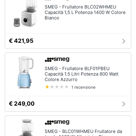
Piano
Assistenza
Cottura
SMEG - Frullatore BLC02WHMEU
clienti
Capacità 1,5 L Potenza 1400 W Colore
Forno
Bianco
da
incasso
Esci
Vedi
€ 421,95
tutti
Pulizia
SMEG - Frullatore BLF01PBEU
casa
Capacità 1.5 Litri Potenza 800 Watt
e
Colore Azzurro
stiro
1 recensione
Aspirapolvere
Dyson
€ 249,00
Aspirapolvere
Vaporella
Scopa
a
SMEG - BLC01WHMEU Frullatore da
vapore