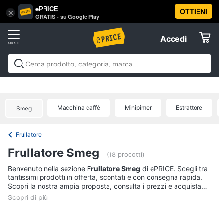
ePRICE
OTTIENI
Vai
×
Accedi
GRATIS - su Google Play
al
Registrati
menu
Accedi
Elettrodomestici
Offerte
Frigoriferi
Elettrodomestici
Frigoriferi e Congelatori
Lavatrici e
e
Elettrodomestici
Asciugatrici
Lavastoviglie
Forni, Piani cottura e
Congelatori
Cappe
Elettrodomestici da incasso
Pulizia casa e
Macchina caffè
Minipimer
Estrattore
Cantinetta
Smeg
stiro
Elettrodomestici in Cucina
Piccoli
Informatica
Vino
elettrodomestici
Elettrodomestici professionali e
industriali
Elettrodomestici in offerta
Offerte
Frigoriferi
Frullatore
Telefonia
Congelatore
Frullatore Smeg
a
(18 prodotti)
pozzetto
Tv
Benvenuto nella sezione
Frullatore Smeg
di ePRICE. Scegli tra
Frigorifero
tantissimi prodotti in offerta, scontati e con consegna rapida.
e
combinato
Scopri la nostra ampia proposta, consulta i prezzi e acquista
Home
comodamente online.
Cinema
Vedi
tutti