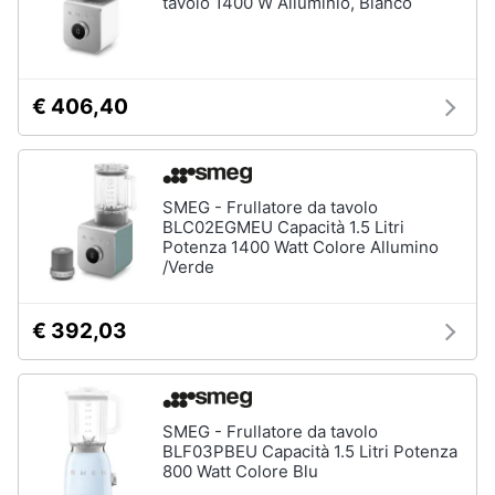
tavolo 1400 W Alluminio, Bianco
Vedi
tutti
€ 406,40
Elettrodomestici
in
Cucina
SMEG - Frullatore da tavolo
Friggitrice
BLC02EGMEU Capacità 1.5 Litri
ad
Potenza 1400 Watt Colore Allumino
aria
/Verde
Macchina
caffè
€ 392,03
Minipimer
Estrattore
Vedi
SMEG - Frullatore da tavolo
tutti
BLF03PBEU Capacità 1.5 Litri Potenza
800 Watt Colore Blu