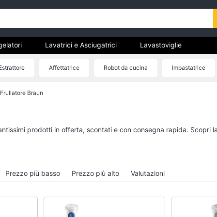
gelatori
Lavatrici e Asciugatrici
Lavastoviglie
trodomestici da incasso
Pulizia casa e stiro
Elettrodomes
Estrattore
Affettatrice
Robot da cucina
Impastatrice
stici
estici professionali e industriali
Elettrodomestici in offerta
Frullatore Braun
tori
Lavatrici e Asciugatrici
Lavastoviglie
Asciugatrice
Lavastoviglie da Inca
Lavatrice
Lavastoviglie Bosch
antissimi prodotti in offerta, scontati e con consegna rapida. Scopri 
to
Lavatrice carica frontale
Lavastoviglie Whirlpo
Lavasciuga
Lavastoviglie libera
installazione
Vedi tutti
Prezzo più basso
Prezzo più alto
Valutazioni
Vedi tutti
incasso
Pulizia casa e stiro
Elettrodomestici in 