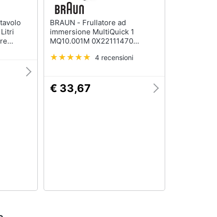
BRAUN - Frullatore ad
Litri
immersione MultiQuick 1
re
MQ10.001M 0X22111470
Capacità 0.6 Litri Potenza 450
4 recensioni
Watt Colore Blu, Bianco
€ 33,67