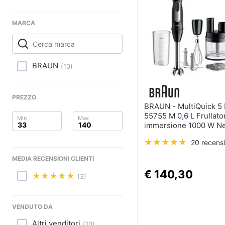
Clima
Lavastoviglie da Inca
Arredo
MARCA
Frigorifero da incasso
Piano Cottura
Brico e Giardinaggio
Forno da incasso
BRAUN
(
10
)
Salute e igiene
Vedi tutti
Beauty
PREZZO
BRAUN - MultiQuick 5 Pro MQ
Elettrodomestici
Giocattoli
professionali e indust
55755 M 0,6 L Frullato
immersione 1000 W N
Abbattitore
Prima infanzia
20 recensi
Macchine da cucire
professionali
Fotografia
MEDIA RECENSIONI CLIENTI
Friggitrice profession
€ 140,30
(3)
Casalinghi
Idropulitrice professi
Vedi tutti
Abbigliamento
VENDUTO DA
Altri venditori
(
10
)