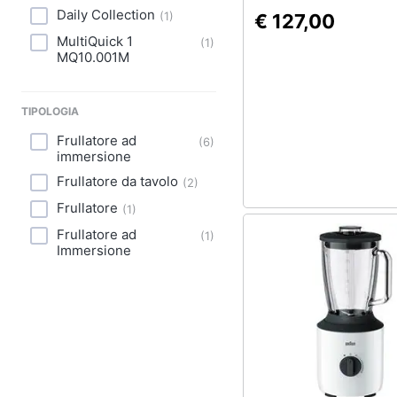
Daily Collection
(
1
)
€ 127,00
MultiQuick 1
(
1
)
MQ10.001M
TIPOLOGIA
Frullatore ad
(
6
)
immersione
Frullatore da tavolo
(
2
)
Frullatore
(
1
)
Frullatore ad
(
1
)
Immersione