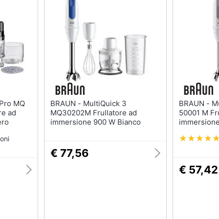
sso
Aspirapolvere Dyson
Friggitrice ad aria
Aspirapolvere
Macchina caffè
Vaporella
Minipimer
Scopa a vapore
Estrattore
Vedi tutti
Vedi tutti
Elettrodomestici in offerta
BRAUN - MultiQuick 3
BRAUN - MultiQuick 5 MQ
riali
re ad
MQ30202M Frullatore ad
50001 M Fru
Frigoriferi in offerta
ero
immersione 900 W Bianco
immersione
Bianco
Lavatrici in offerta
oni
Asciugatrice in offerta
€ 77,56
Microonde in offerta
ale
€ 57,42
onale
Vedi tutti