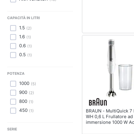
Sport
Animali
CAPACITÀ IN LITRI
1.5
Motori
(
2
)
1.6
(
1
)
Libri, cd e dvd
0.6
(
1
)
0.5
Festività e ricorrenze
(
1
)
Promozioni
POTENZA
1000
(
5
)
900
(
2
)
800
(
1
)
450
BRAUN - MultiQuick 7 MQ7000
(
1
)
WH 0,6 L Frullatore ad
immersione 1000 W Ac
inox, Bianco
SERIE