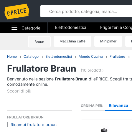
Elettrodomestici
Frigoriferi e Con
Categorie
Forni, Piani cottura e Cappe
Elet
Elettrodomestici
Macchina caffè
Minipimer
Braun
Elettrodome
Piccoli elettrodomestici
Elettrodom
Informatica
Home
Catalogo
Elettrodomestici
Mondo Cucina
Frullatore
Frigoriferi e Congela
Frullatore Braun
Telefonia
Cantinetta Vino
(10 prodotti)
Frigoriferi
Benvenuto nella sezione
Tv e Home Cinema
Frullatore Braun
di ePRICE. Scegli tra t
Congelatore a pozzet
comodamente online.
Smart home
Frigorifero combinato
Vedi tutti
Videogiochi
Rilevanza
ORDINA PER
FRULLATORE BRAUN
Audio e musica
Ricambi frullatore braun
Elettrodomestici da 