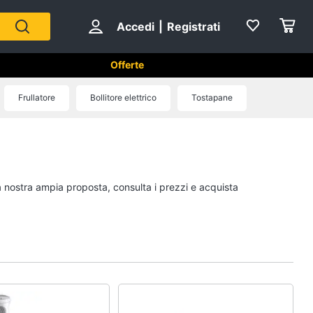
Accedi
|
Registrati
Offerte
tici in Cucina
Frullatore
Bollitore elettrico
Tostapane
Forni, Piani cottura e Cappe
sso
Forni a microonde
Forno Elettrico
la nostra ampia proposta, consulta i prezzi e acquista
ol
Cappa cucina
Piano Cottura
Vedi tutti
Cucina
Piccoli elettrodomestici