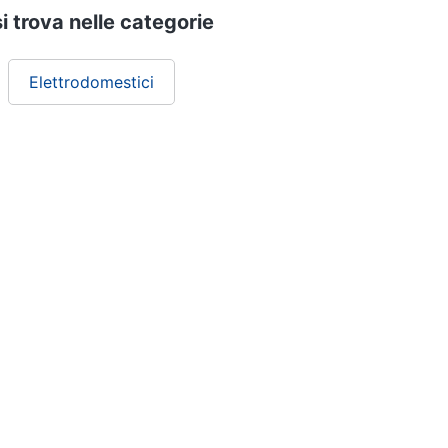
si trova nelle categorie
Elettrodomestici
ePRICE ti serve
Black friday
Sezione Aiuto