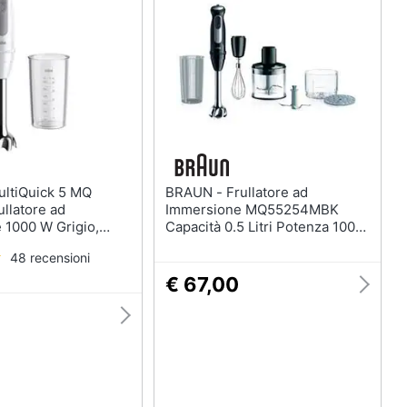
Termoventilatore
Termoconvettore
Condizionatori fissi
Caminetto
Vedi tutti
BRAUN - Frullatore ad
llatore ad
Immersione MQ55254MBK
 1000 W Grigio,
Capacità 0.5 Litri Potenza 1000
Watt Colore Acciaio inox
48 recensioni
€ 67,00