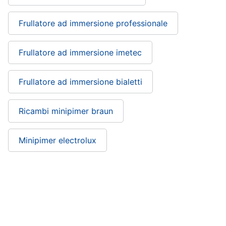
cucire
professionali
Frullatore ad immersione professionale
Friggitrice
professionale
Frullatore ad immersione imetec
Idropulitrice
professionale
Frullatore ad immersione bialetti
Vedi
tutti
Ricambi minipimer braun
Elettrodomestici
Minipimer electrolux
in
offerta
Frigoriferi
in
offerta
Frullatore ad immersione kitchenaid: si
Lavatrici
trova nelle categorie
in
offerta