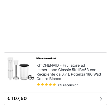
Incasso
e
igiene
Lavastoviglie
Bosch
Lavastoviglie
Beauty
Whirlpool
Lavastoviglie
Giocattoli
libera
installazione
Prima
Vedi
tutti
infanzia
KITCHENAID - Frullatore ad
Fotografia
Immersione Classic 5KHBV53 con
Recipiente da 0.7 L Potenza 180 Watt
Forni,
Colore Bianco
Piani
Casalinghi
cottura
69 recensioni
e
Cappe
Abbigliamento
€ 107,50
Forni
a
microonde
Sport