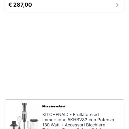
Piano
€ 287,00
Assistenza
Cottura
clienti
Forno
da
incasso
Esci
Vedi
tutti
Pulizia
casa
e
stiro
Aspirapolvere
Dyson
Aspirapolvere
Vaporella
KITCHENAID - Frullatore ad
Scopa
Immersione 5KHBV83 con Potenza
a
180 Watt + Accessori Bicchiere
vapore