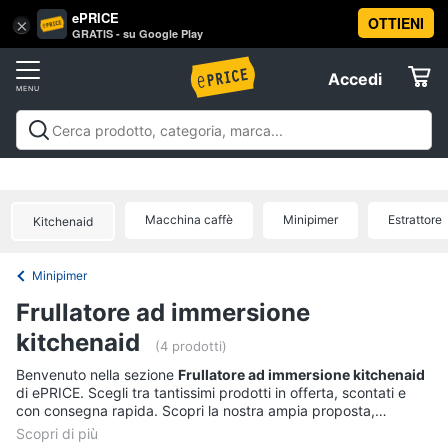
ePRICE
OTTIENI
Vai
×
Accedi
GRATIS - su Google Play
al
Registrati
menu
Accedi
Elettrodomestici
Offerte
Frigoriferi
Elettrodomestici
Frigoriferi e Congelatori
Lavatrici e
e
Elettrodomestici
Asciugatrici
Lavastoviglie
Forni, Piani cottura e
Congelatori
Cappe
Elettrodomestici da incasso
Pulizia casa e
Macchina caffè
Minipimer
Estrattore
Cantinetta
Kitchenaid
stiro
Elettrodomestici in Cucina
Piccoli
Informatica
Vino
elettrodomestici
Elettrodomestici professionali e
industriali
Elettrodomestici in offerta
Offerte
Frigoriferi
Minipimer
Telefonia
Congelatore
Frullatore ad immersione
a
pozzetto
kitchenaid
Tv
(4 prodotti)
Frigorifero
e
Benvenuto nella sezione
Frullatore ad immersione kitchenaid
combinato
Home
di ePRICE. Scegli tra tantissimi prodotti in offerta, scontati e
Cinema
con consegna rapida. Scopri la nostra ampia proposta,
Vedi
consulta i prezzi e acquista comodamente online.
tutti