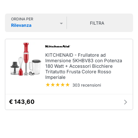
Smart
home
ORDINA PER
Lavatrici
FILTRA
Rilevanza
e
Videogiochi
Asciugatrici
Prezzo più basso
Prezzo più alto
Valutazioni
Asciugatrice
Audio
Lavatrice
e
KITCHENAID - Frullatore ad
musica
Lavatrice
Immersione 5KHBV83 con Potenza
carica
180 Watt + Accessori Bicchiere
frontale
Tritatutto Frusta Colore Rosso
Clima
Imperiale
Lavasciuga
303 recensioni
Vedi
Arredo
tutti
€ 143,60
Brico
e
Giardinaggio
Lavastoviglie
Lavastoviglie
da
Salute