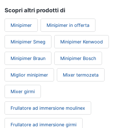
Piccoli
Scopri altri prodotti di
elettrodomestici
Termoventilatore
Minipimer
Minipimer in offerta
Termoconvettore
Condizionatori
Minipimer Smeg
Minipimer Kenwood
fissi
Caminetto
Minipimer Braun
Minipimer Bosch
Vedi
tutti
Miglior minipimer
Mixer termozeta
Elettrodomestici
Mixer girmi
professionali
e
industriali
Frullatore ad immersione moulinex
Abbattitore
Macchine
Frullatore ad immersione girmi
da