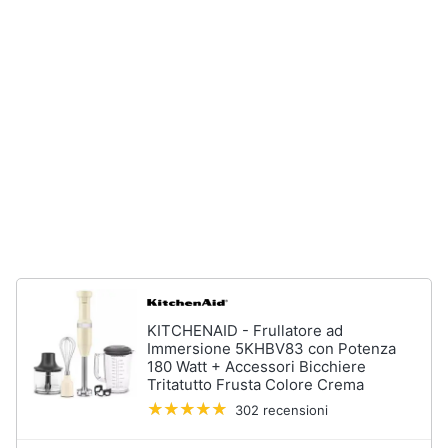
Forno
Elettrico
Animali
Cappa
cucina
Motori
Piano
Cottura
Libri,
Vedi
cd
tutti
e
dvd
Elettrodomestici
Festività
da
e
incasso
ricorrenze
Lavastoviglie
KITCHENAID - Frullatore ad
da
Immersione 5KHBV83 con Potenza
Incasso
Promozioni
180 Watt + Accessori Bicchiere
Tritatutto Frusta Colore Crema
Frigorifero
da
302 recensioni
Servizi
incasso