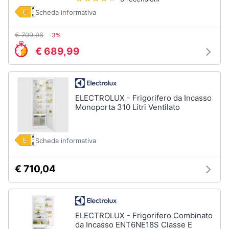
Piano
Assistenza
Cottura
Scheda informativa
clienti
Forno
da
€ 709,98
-3%
incasso
Esci
€ 689,99
Vedi
tutti
ELECTROLUX - Frigorifero da Incasso
Monoporta 310 Litri Ventilato
Pulizia
casa
e
stiro
Scheda informativa
Aspirapolvere
Dyson
€ 710,04
Aspirapolvere
Vaporella
Scopa
ELECTROLUX - Frigorifero Combinato
a
da Incasso ENT6NE18S Classe E
vapore