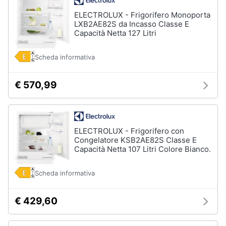
Piccoli
ELECTROLUX - Frigorifero Monoporta
elettrodomestici
LXB2AE82S da Incasso Classe E
Capacità Netta 127 Litri
Termoventilatore
Termoconvettore
Scheda informativa
Condizionatori
fissi
€ 570,99
Caminetto
Vedi
tutti
ELECTROLUX - Frigorifero con
Congelatore KSB2AE82S Classe E
Capacità Netta 107 Litri Colore Bianco.
Elettrodomestici
professionali
Scheda informativa
e
industriali
€ 429,60
Abbattitore
Macchine
da