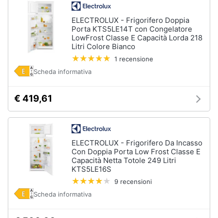
cucire
professionali
ELECTROLUX - Frigorifero Doppia
Porta KTS5LE14T con Congelatore
Friggitrice
professionale
LowFrost Classe E Capacità Lorda 218
Litri Colore Bianco
Idropulitrice
1 recensione
professionale
Scheda informativa
Vedi
tutti
€ 419,61
Elettrodomestici
in
ELECTROLUX - Frigorifero Da Incasso
offerta
Con Doppia Porta Low Frost Classe E
Frigoriferi
Capacità Netta Totole 249 Litri
in
KTS5LE16S
offerta
9 recensioni
Lavatrici
Scheda informativa
in
offerta