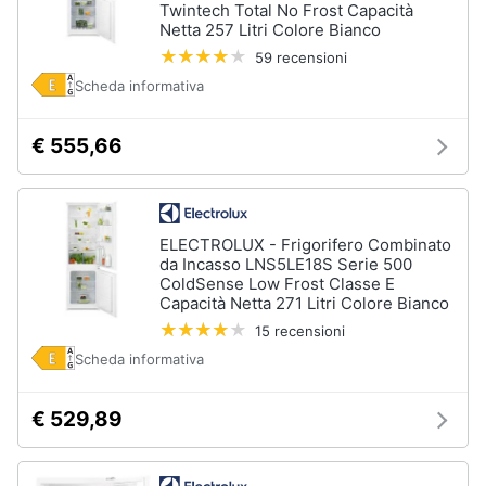
Twintech Total No Frost Capacità
Netta 257 Litri Colore Bianco
Vedi
tutti
59 recensioni
Scheda informativa
€ 555,66
Elettrodomestici
in
Cucina
Friggitrice
ad
ELECTROLUX - Frigorifero Combinato
aria
da Incasso LNS5LE18S Serie 500
ColdSense Low Frost Classe E
Macchina
caffè
Capacità Netta 271 Litri Colore Bianco
15 recensioni
Minipimer
Scheda informativa
Estrattore
Vedi
€ 529,89
tutti