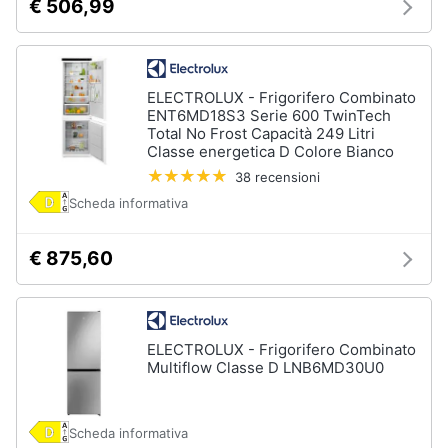
Asciugatrice
€ 506,99
in
offerta
Microonde
in
ELECTROLUX - Frigorifero Combinato
offerta
ENT6MD18S3 Serie 600 TwinTech
Total No Frost Capacità 249 Litri
Vedi
Classe energetica D Colore Bianco
tutti
38 recensioni
Scheda informativa
€ 875,60
ELECTROLUX - Frigorifero Combinato
Multiflow Classe D LNB6MD30U0
Scheda informativa