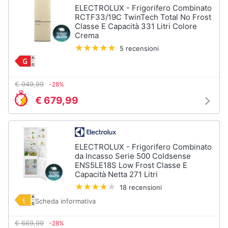
Incasso
e
ELECTROLUX - Frigorifero Combinato
RCTF33/19C TwinTech Total No Frost
igiene
Lavastoviglie
Classe E Capacità 331 Litri Colore
Bosch
Crema
Lavastoviglie
Beauty
5 recensioni
Whirlpool
Lavastoviglie
Giocattoli
libera
installazione
€ 949,99
-28%
€ 679,99
Prima
Vedi
tutti
infanzia
Fotografia
ELECTROLUX - Frigorifero Combinato
Forni,
da Incasso Serie 500 Coldsense
Piani
ENS5LE18S Low Frost Classe E
Casalinghi
cottura
Capacità Netta 271 Litri
e
18 recensioni
Cappe
Abbigliamento
Scheda informativa
Forni
a
microonde
Sport
€ 669,99
-28%