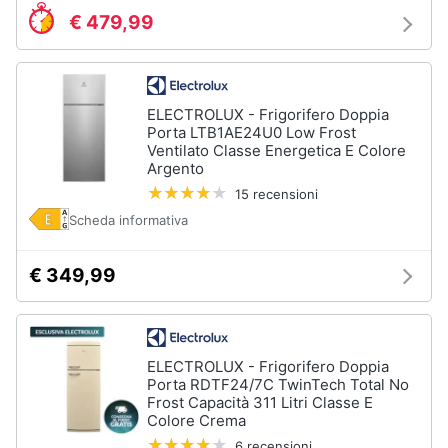
Forno
€ 479,99
Elettrico
Animali
Cappa
cucina
Motori
Piano
ELECTROLUX - Frigorifero Doppia
Cottura
Porta LTB1AE24U0 Low Frost
Libri,
Ventilato Classe Energetica E Colore
Vedi
Argento
cd
tutti
e
15 recensioni
dvd
Scheda informativa
Elettrodomestici
Festività
€ 349,99
da
e
incasso
ricorrenze
Lavastoviglie
da
Incasso
Promozioni
ELECTROLUX - Frigorifero Doppia
Porta RDTF24/7C TwinTech Total No
Frigorifero
Frost Capacità 311 Litri Classe E
da
Servizi
Colore Crema
incasso
6 recensioni