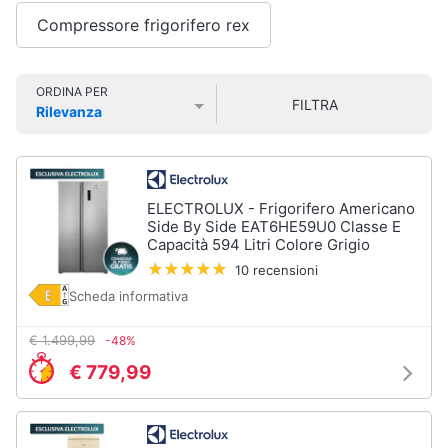
Smart
Compressore frigorifero rex
home
Lavatrici
e
Videogiochi
ORDINA PER
Asciugatrici
FILTRA
Rilevanza
Asciugatrice
Prezzo più basso
Prezzo più alto
Valutazioni
Audio
Lavatrice
e
musica
Lavatrice
carica
ELECTROLUX - Frigorifero Americano
frontale
Side By Side EAT6HE59U0 Classe E
Clima
Capacità 594 Litri Colore Grigio
Lavasciuga
10 recensioni
Vedi
Arredo
Scheda informativa
tutti
€ 1.499,99
-48%
Brico
e
€ 779,99
Giardinaggio
Lavastoviglie
Lavastoviglie
da
Salute