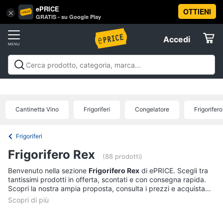
ePRICE
OTTIENI
Vai
×
Accedi
GRATIS - su Google Play
al
Registrati
menu
Accedi
Elettrodomestici
Offerte
Frigoriferi
Elettrodomestici
Frigoriferi e Congelatori
Lavatrici e
e
Elettrodomestici
Asciugatrici
Lavastoviglie
Forni, Piani cottura e
Congelatori
Cappe
Elettrodomestici da incasso
Pulizia casa e
Cantinetta Vino
Frigoriferi
Congelatore
Frigorifer
Cantinetta
stiro
Elettrodomestici in Cucina
Piccoli
Informatica
Vino
elettrodomestici
Elettrodomestici professionali e
industriali
Elettrodomestici in offerta
Offerte
Frigoriferi
Frigoriferi
Telefonia
Congelatore
Frigorifero Rex
a
(88 prodotti)
pozzetto
Benvenuto nella sezione
Frigorifero Rex
di ePRICE. Scegli tra
Tv
Frigorifero
tantissimi prodotti in offerta, scontati e con consegna rapida.
e
combinato
Scopri la nostra ampia proposta, consulta i prezzi e acquista
Home
comodamente online.
Cinema
Vedi
tutti