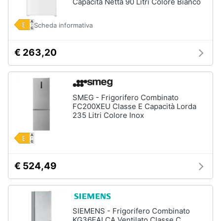
Capacità Netta 90 Litri Colore Bianco
Piano
Assistenza
Cottura
clienti
Forno
Scheda informativa
da
incasso
Esci
€ 263,20
Vedi
tutti
SMEG - Frigorifero Combinato
FC200XEU Classe E Capacità Lorda
Pulizia
235 Litri Colore Inox
casa
e
stiro
Aspirapolvere
Dyson
€ 524,49
Aspirapolvere
Vaporella
Scopa
a
SIEMENS - Frigorifero Combinato
vapore
KG36EALCA Ventilato Classe C