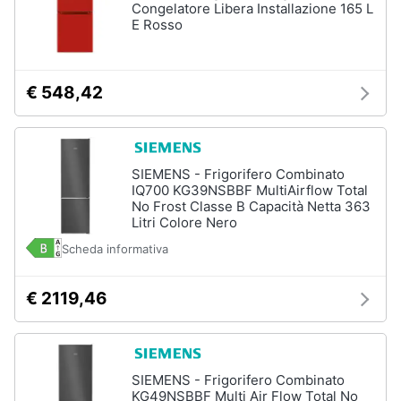
Congelatore Libera Installazione 165 L
E Rosso
Piccoli
elettrodomestici
Termoventilatore
€ 548,42
Termoconvettore
Condizionatori
fissi
Caminetto
SIEMENS - Frigorifero Combinato
IQ700 KG39NSBBF MultiAirflow Total
Vedi
No Frost Classe B Capacità Netta 363
tutti
Litri Colore Nero
Scheda informativa
Elettrodomestici
€ 2119,46
professionali
e
industriali
Abbattitore
SIEMENS - Frigorifero Combinato
Macchine
KG49NSBBF Multi Air Flow Total No
da