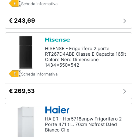
Incasso
Scheda informativa
e
igiene
Lavastoviglie
Bosch
€ 243,69
Lavastoviglie
Beauty
Whirlpool
Lavastoviglie
Giocattoli
libera
HISENSE - Frigorifero 2 porte
installazione
RT267D4ABE Classe E Capacita 165lt
Colore Nero Dimensione
Prima
Vedi
1434x550x542
tutti
infanzia
Scheda informativa
Fotografia
€ 269,53
Forni,
Piani
Casalinghi
cottura
e
Cappe
Abbigliamento
HAIER - Hpr5718enpw Frigorifero 2
Forni
Porte 471lt L. 70cm Nofrost D.led
a
Bianco Cl.e
microonde
Sport