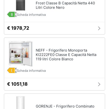
Frost Classe B Capacità Netta 440
cucire
Litri Colore Nero
professionali
Friggitrice
Scheda informativa
professionale
Idropulitrice
€ 1978,72
professionale
Vedi
tutti
NEFF - Frigorifero Monoporta
KI2222FE0 Classe E Capacità Netta
119 litri Colore Bianco
Elettrodomestici
in
Scheda informativa
offerta
Frigoriferi
in
€ 1051,18
offerta
Lavatrici
in
offerta
GORENJE - Frigorifero Combinato