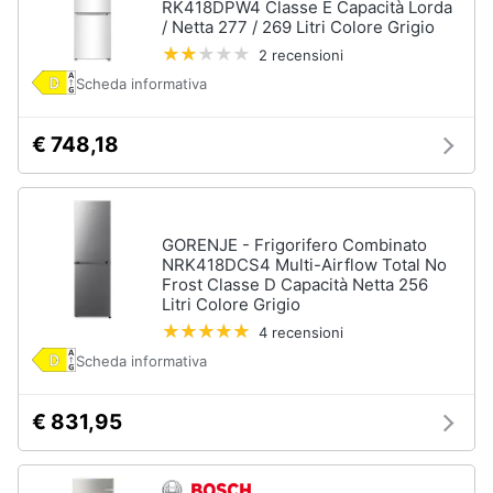
Asciugatrice
RK418DPW4 Classe E Capacità Lorda
in
/ Netta 277 / 269 Litri Colore Grigio
offerta
2 recensioni
Microonde
Scheda informativa
in
offerta
€ 748,18
Vedi
tutti
GORENJE - Frigorifero Combinato
NRK418DCS4 Multi-Airflow Total No
Frost Classe D Capacità Netta 256
Litri Colore Grigio
4 recensioni
Scheda informativa
€ 831,95