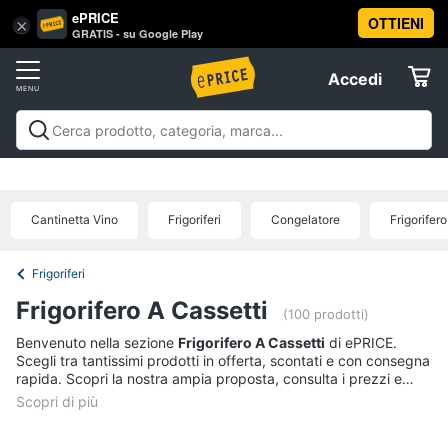
ePRICE
OTTIENI
Vai
×
Accedi
GRATIS - su Google Play
al
Registrati
menu
Accedi
Elettrodomestici
Offerte
Frigoriferi
Elettrodomestici
Frigoriferi e Congelatori
Lavatrici e
e
Elettrodomestici
Asciugatrici
Lavastoviglie
Forni, Piani cottura e
Congelatori
Cappe
Elettrodomestici da incasso
Pulizia casa e
Cantinetta Vino
Frigoriferi
Congelatore
Frigorifer
Cantinetta
stiro
Elettrodomestici in Cucina
Piccoli
Informatica
Vino
elettrodomestici
Elettrodomestici professionali e
industriali
Elettrodomestici in offerta
Offerte
Frigoriferi
Frigoriferi
Telefonia
Congelatore
Frigorifero A Cassetti
a
(100 prodotti)
pozzetto
Benvenuto nella sezione
Frigorifero A Cassetti
di ePRICE.
Tv
Frigorifero
Scegli tra tantissimi prodotti in offerta, scontati e con consegna
e
combinato
rapida. Scopri la nostra ampia proposta, consulta i prezzi e
Home
acquista comodamente online.
Cinema
Vedi
tutti