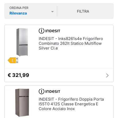
Smart
ORDINA PER
home
FILTRA
Rilevanza
Lavatrici
Prezzo più basso
Prezzo più alto
Valutazioni
e
Videogiochi
Asciugatrici
Asciugatrice
Audio
INDESIT - Inks8261s4e Frigorifero
Lavatrice
e
Combinato 262lt Statico Multiflow
Silver Cl.e
musica
Lavatrice
carica
frontale
Clima
Lavasciuga
€ 321,99
Vedi
Arredo
tutti
Brico
e
INDESIT - Frigorifero Doppia Porta
Giardinaggio
Lavastoviglie
I55T0 412S Classe Energetica E
Colore Acciaio Inox
Lavastoviglie
da
Salute