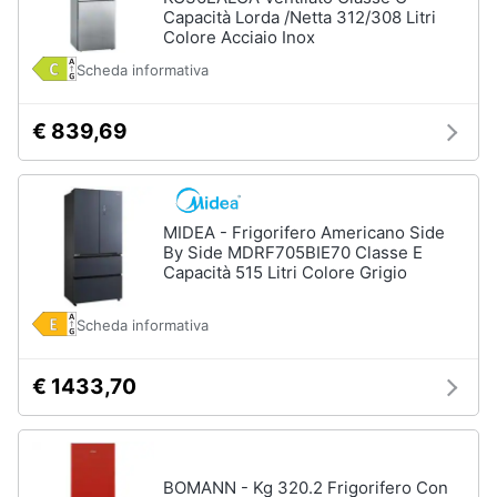
Capacità Lorda /Netta 312/308 Litri
Colore Acciaio Inox
Vedi
tutti
Scheda informativa
€ 839,69
Elettrodomestici
in
Cucina
Friggitrice
MIDEA - Frigorifero Americano Side
ad
By Side MDRF705BIE70 Classe E
aria
Capacità 515 Litri Colore Grigio
Macchina
caffè
Scheda informativa
Minipimer
Estrattore
€ 1433,70
Vedi
tutti
BOMANN - Kg 320.2 Frigorifero Con