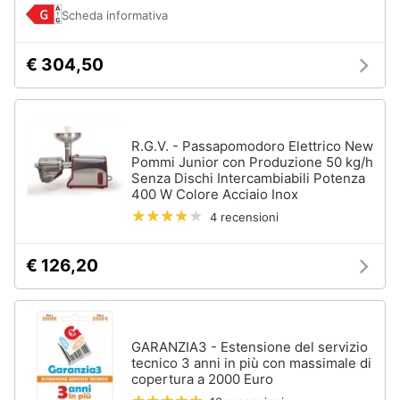
Forno
Scheda informativa
Elettrico
Animali
Cappa
€ 304,50
cucina
Motori
Piano
Cottura
Libri,
R.G.V. - Passapomodoro Elettrico New
Vedi
cd
tutti
Pommi Junior con Produzione 50 kg/h
e
Senza Dischi Intercambiabili Potenza
dvd
400 W Colore Acciaio Inox
4 recensioni
Elettrodomestici
Festività
da
e
€ 126,20
incasso
ricorrenze
Lavastoviglie
da
Incasso
Promozioni
GARANZIA3 - Estensione del servizio
Frigorifero
tecnico 3 anni in più con massimale di
da
Servizi
copertura a 2000 Euro
incasso