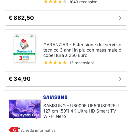
1049 recensioni
Piccoli
elettrodomestici
€ 882,50
Termoventilatore
Termoconvettore
Condizionatori
fissi
GARANZIA3 - Estensione del servizio
tecnico 3 anni in più con massimale di
Caminetto
copertura a 250 Euro
12 recensioni
Vedi
tutti
€ 34,90
Elettrodomestici
professionali
e
SAMSUNG - U8000F UE50U8092FU
industriali
127 cm (50") 4K Ultra HD Smart TV
Wi-Fi Nero
Abbattitore
Macchine
Scheda informativa
da