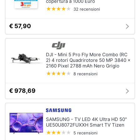
copertura a 1000 Euro
Incasso
e
32 recensioni
igiene
Lavastoviglie
Bosch
€ 57,90
Lavastoviglie
Beauty
Whirlpool
Lavastoviglie
Giocattoli
libera
installazione
DJI - Mini 5 Pro Fly More Combo (RC
2) 4 rotori Quadrirotore 50 MP 3840 x
Prima
Vedi
2160 Pixel 2788 mAh Nero Grigio
tutti
infanzia
8 recensioni
Fotografia
€ 978,69
Forni,
Piani
Casalinghi
cottura
e
Cappe
Abbigliamento
SAMSUNG - TV LED 4K Ultra HD 50"
UE50U8072FUXXH Smart TV Tizen
Forni
a
5 recensioni
microonde
Sport