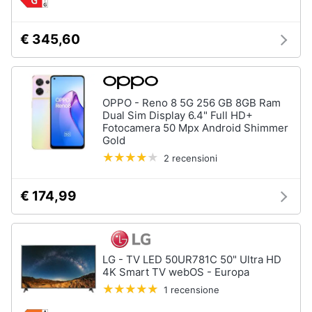
Asciugatrice
in
offerta
€ 345,60
Microonde
in
offerta
Vedi
OPPO - Reno 8 5G 256 GB 8GB Ram
tutti
Dual Sim Display 6.4" Full HD+
Fotocamera 50 Mpx Android Shimmer
Gold
2 recensioni
€ 174,99
LG - TV LED 50UR781C 50" Ultra HD
4K Smart TV webOS - Europa
1 recensione