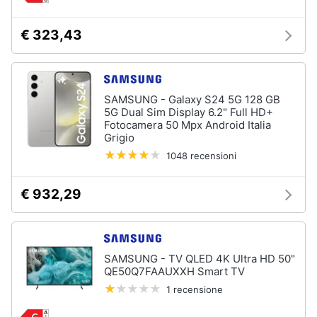
cucire
professionali
€ 323,43
Friggitrice
professionale
Idropulitrice
professionale
SAMSUNG - Galaxy S24 5G 128 GB
5G Dual Sim Display 6.2" Full HD+
Vedi
Fotocamera 50 Mpx Android Italia
tutti
Grigio
1048 recensioni
Elettrodomestici
€ 932,29
in
offerta
Frigoriferi
in
offerta
SAMSUNG - TV QLED 4K Ultra HD 50"
QE50Q7FAAUXXH Smart TV
Lavatrici
in
1 recensione
offerta