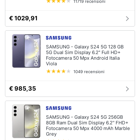
11719 recensioni
Vedi
tutti
€ 1029,91
Elettrodomestici
SAMSUNG - Galaxy S24 5G 128 GB
in
5G Dual Sim Display 6.2" Full HD+
Cucina
Fotocamera 50 Mpx Android Italia
Friggitrice
Viola
ad
1049 recensioni
aria
Macchina
caffè
€ 985,35
Minipimer
Estrattore
SAMSUNG - Galaxy S24 5G 256GB
Vedi
8GB Ram Dual Sim Display 6.2'' FHD+
tutti
Fotocamera 50 Mpx 4000 mAh Marble
Grey