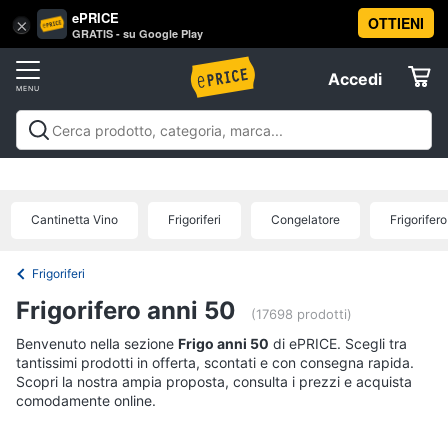
ePRICE
OTTIENI
Vai
×
Accedi
GRATIS - su Google Play
al
Registrati
menu
Accedi
Elettrodomestici
Offerte
Frigoriferi
Elettrodomestici
Frigoriferi e Congelatori
Lavatrici e
e
Elettrodomestici
Asciugatrici
Lavastoviglie
Forni, Piani cottura e
Congelatori
Cappe
Elettrodomestici da incasso
Pulizia casa e
Cantinetta Vino
Frigoriferi
Congelatore
Frigorifer
Cantinetta
stiro
Elettrodomestici in Cucina
Piccoli
Informatica
Vino
elettrodomestici
Elettrodomestici professionali e
industriali
Elettrodomestici in offerta
Offerte
Frigoriferi
Frigoriferi
Telefonia
Congelatore
Frigorifero anni 50
a
(17698 prodotti)
pozzetto
Benvenuto nella sezione
Tv
Frigo anni 50
di ePRICE. Scegli tra
Frigorifero
tantissimi prodotti in offerta, scontati e con consegna rapida.
e
combinato
Scopri la nostra ampia proposta, consulta i prezzi e acquista
Home
comodamente online.
Cinema
Vedi
tutti