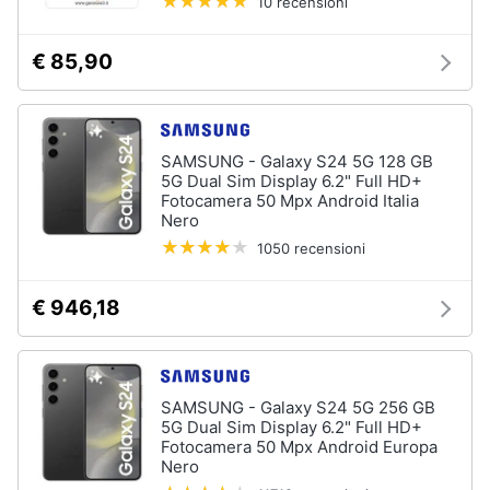
10 recensioni
Piano
Assistenza
Cottura
clienti
Forno
€ 85,90
da
incasso
Esci
Vedi
tutti
SAMSUNG - Galaxy S24 5G 128 GB
5G Dual Sim Display 6.2" Full HD+
Fotocamera 50 Mpx Android Italia
Nero
Pulizia
1050 recensioni
casa
e
stiro
€ 946,18
Aspirapolvere
Dyson
Aspirapolvere
SAMSUNG - Galaxy S24 5G 256 GB
Vaporella
5G Dual Sim Display 6.2" Full HD+
Fotocamera 50 Mpx Android Europa
Scopa
Nero
a
vapore