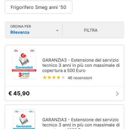
Smart
Frigorifero Smeg anni '50
home
Lavatrici
e
Videogiochi
ORDINA PER
Asciugatrici
FILTRA
Rilevanza
Asciugatrice
Prezzo più basso
Prezzo più alto
Valutazioni
Audio
Lavatrice
e
musica
Lavatrice
carica
GARANZIA3 - Estensione del servizio
frontale
tecnico 3 anni in più con massimale di
Clima
copertura a 500 Euro
Lavasciuga
46 recensioni
Vedi
Arredo
tutti
€ 45,90
Brico
e
Giardinaggio
Lavastoviglie
GARANZIA3 - Estensione del servizio
Lavastoviglie
tecnico 3 anni in più con massimale di
da
Salute