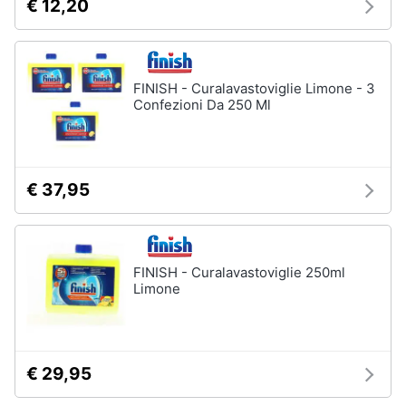
€ 12,20
cucire
professionali
Friggitrice
professionale
FINISH - Curalavastoviglie Limone - 3
Idropulitrice
Confezioni Da 250 Ml
professionale
Vedi
tutti
€ 37,95
Elettrodomestici
in
offerta
FINISH - Curalavastoviglie 250ml
Limone
Frigoriferi
in
offerta
Lavatrici
in
€ 29,95
offerta