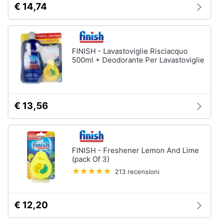
Incasso
€ 14,74
e
igiene
Lavastoviglie
Bosch
Lavastoviglie
Beauty
Whirlpool
FINISH - Lavastoviglie Risciacquo
500ml + Deodorante Per Lavastoviglie
Lavastoviglie
Giocattoli
libera
installazione
Prima
Vedi
€ 13,56
tutti
infanzia
Fotografia
Forni,
FINISH - Freshener Lemon And Lime
Piani
(pack Of 3)
Casalinghi
cottura
213 recensioni
e
Cappe
Abbigliamento
Forni
a
€ 12,20
microonde
Sport