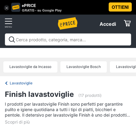
ePRICE
OTTIENI
Vai
×
Accedi
GRATIS - su Google Play
al
Registrati
menu
Accedi
Elettrodomestici
Offerte
Frigoriferi
Elettrodomestici
Frigoriferi e Congelatori
Lavatrici e
e
Elettrodomestici
Asciugatrici
Lavastoviglie
Forni, Piani cottura e
Congelatori
Cappe
Elettrodomestici da incasso
Pulizia casa e
Lavastoviglie da Incasso
Lavastoviglie Bosch
Lavastovigl
Cantinetta
stiro
Elettrodomestici in Cucina
Piccoli
Informatica
Vino
elettrodomestici
Elettrodomestici professionali e
industriali
Elettrodomestici in offerta
Offerte
Frigoriferi
Lavastoviglie
Telefonia
Congelatore
Finish lavastoviglie
a
(17 prodotti)
pozzetto
I prodotti per lavastoviglie Finish sono perfetti per garantire
Tv
Frigorifero
pulito e igiene quotidiana a tutti i tipi di piatti, bicchieri e
e
combinato
pentole. Il detersivo per lavastoviglie Finish è uno dei prodotti
Home
immancabili in casa: sinonimo di qualità e convenienza è ideale
Cinema
per assicurare la pulizia delle stoviglie nel migliore dei modi e
Vedi
tutti
per prendersi cura della propria lavastoviglie.