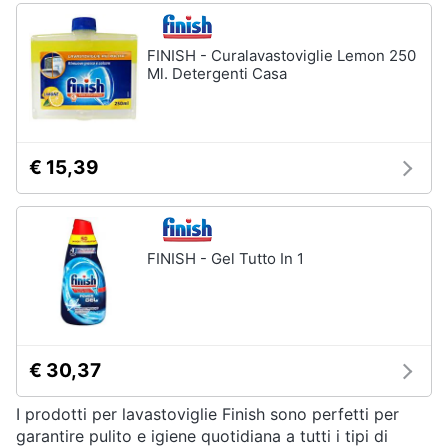
Asciugatrice
in
offerta
FINISH - Curalavastoviglie Lemon 250
Microonde
Ml. Detergenti Casa
in
offerta
Vedi
tutti
€ 15,39
FINISH - Gel Tutto In 1
€ 30,37
I prodotti per lavastoviglie Finish sono perfetti per
garantire pulito e igiene quotidiana a tutti i tipi di