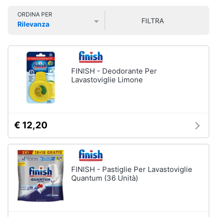
Smart
ORDINA PER
home
FILTRA
Rilevanza
Lavatrici
Prezzo più basso
Prezzo più alto
Valutazioni
e
Videogiochi
Asciugatrici
Asciugatrice
Audio
FINISH - Deodorante Per
Lavatrice
e
Lavastoviglie Limone
musica
Lavatrice
carica
frontale
Clima
Lavasciuga
€ 12,20
Vedi
Arredo
tutti
Brico
FINISH - Pastiglie Per Lavastoviglie
e
Quantum (36 Unità)
Giardinaggio
Lavastoviglie
Lavastoviglie
da
Salute