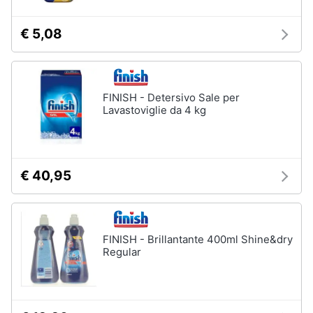
Piccoli
elettrodomestici
€ 5,08
Termoventilatore
Termoconvettore
Condizionatori
FINISH - Detersivo Sale per
fissi
Lavastoviglie da 4 kg
Caminetto
Vedi
tutti
€ 40,95
Elettrodomestici
professionali
FINISH - Brillantante 400ml Shine&dry
e
Regular
industriali
Abbattitore
Macchine
da