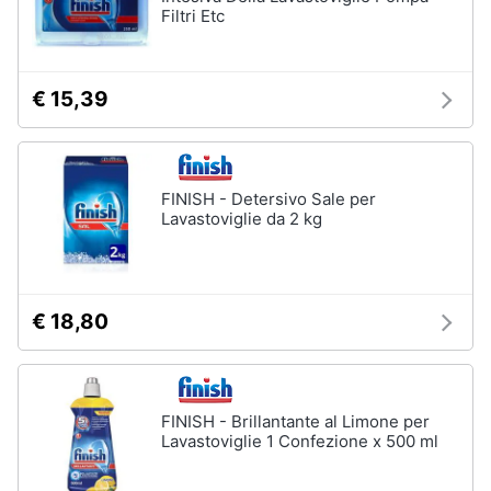
Filtri Etc
Vedi
tutti
€ 15,39
Elettrodomestici
in
Cucina
FINISH - Detersivo Sale per
Friggitrice
Lavastoviglie da 2 kg
ad
aria
Macchina
caffè
€ 18,80
Minipimer
Estrattore
Vedi
FINISH - Brillantante al Limone per
tutti
Lavastoviglie 1 Confezione x 500 ml