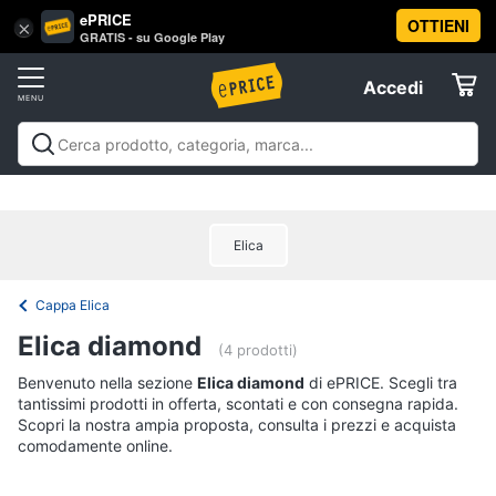
ePRICE
OTTIENI
Vai
×
Accedi
GRATIS - su Google Play
al
Registrati
menu
Accedi
Elettrodomestici
Offerte
Frigoriferi
Elettrodomestici
Frigoriferi e Congelatori
Lavatrici e
e
Elettrodomestici
Asciugatrici
Lavastoviglie
Forni, Piani cottura e
Congelatori
Cappe
Elettrodomestici da incasso
Pulizia casa e
Cantinetta
Elica
stiro
Elettrodomestici in Cucina
Piccoli
Informatica
Vino
elettrodomestici
Elettrodomestici professionali e
industriali
Elettrodomestici in offerta
Offerte
Frigoriferi
Cappa Elica
Telefonia
Congelatore
Elica diamond
a
(4 prodotti)
pozzetto
Tv
Benvenuto nella sezione
Elica diamond
di ePRICE. Scegli tra
Frigorifero
tantissimi prodotti in offerta, scontati e con consegna rapida.
e
combinato
Scopri la nostra ampia proposta, consulta i prezzi e acquista
Home
comodamente online.
Cinema
Vedi
tutti