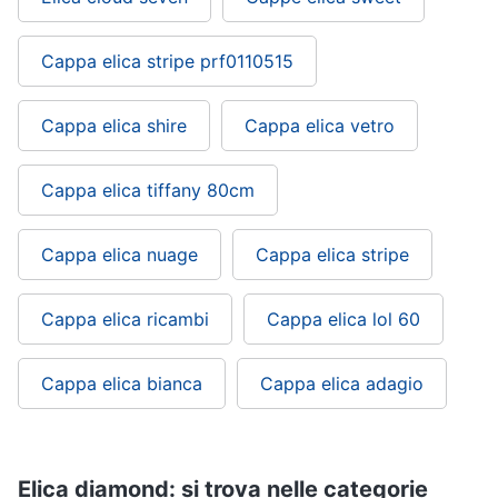
Piccoli
elettrodomestici
Cappa elica stripe prf0110515
Termoventilatore
Termoconvettore
Cappa elica shire
Cappa elica vetro
Condizionatori
fissi
Cappa elica tiffany 80cm
Caminetto
Vedi
Cappa elica nuage
Cappa elica stripe
tutti
Cappa elica ricambi
Cappa elica lol 60
Elettrodomestici
professionali
Cappa elica bianca
Cappa elica adagio
e
industriali
Abbattitore
Macchine
Elica diamond: si trova nelle categorie
da