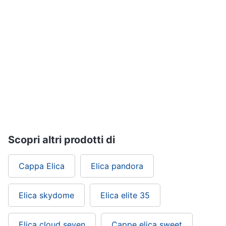
Vedi
tutti
Elettrodomestici
in
Cucina
Friggitrice
ad
aria
Macchina
Scopri altri prodotti di
caffè
Minipimer
Cappa Elica
Elica pandora
Estrattore
Vedi
Elica skydome
Elica elite 35
tutti
Elica cloud seven
Cappe elica sweet