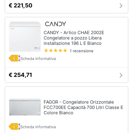
Asciugatrice
€ 221,50
in
offerta
Microonde
in
offerta
CANDY - Artico CHAE 2002E
Congelatore a pozzo Libera
Vedi
installazione 196 L E Bianco
tutti
1 recensione
Scheda informativa
€ 254,71
FAGOR - Congelatore Orizzontale
FCC700EE Capacità 700 Litri Classe E
Colore Bianco
Scheda informativa