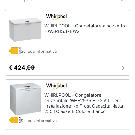
Piccoli
elettrodomestici
Termoventilatore
WHIRLPOOL - Congelatore a pozzetto
Termoconvettore
- W3RHS37EW2
Condizionatori
fissi
Scheda informativa
Caminetto
Vedi
€ 424,99
tutti
WHIRLPOOL - Congelatore
Elettrodomestici
Orizzontale WHE2535 FO 2 A Libera
professionali
Installazione No Frost Capacità Netta
e
industriali
255 l Classe E Colore Bianco
Abbattitore
Scheda informativa
Macchine
da