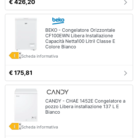
€ 426,20
cucire
professionali
Friggitrice
professionale
BEKO - Congelatore Orizzontale
Idropulitrice
CF100EWN Libera Installazione
professionale
Capacità Netta100 Litril Classe E
Colore Bianco
Vedi
tutti
Scheda informativa
€ 175,81
Elettrodomestici
in
offerta
Frigoriferi
CANDY - CHAE 1452E Congelatore a
in
pozzo Libera installazione 137 L E
offerta
Bianco
Lavatrici
in
Scheda informativa
offerta