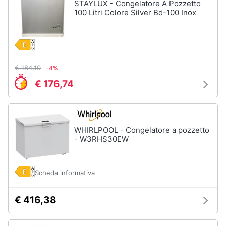
STAYLUX - Congelatore A Pozzetto
Forno
100 Litri Colore Silver Bd-100 Inox
Elettrico
Animali
Cappa
cucina
Motori
Piano
Cottura
€ 184,10
-4%
Libri,
Vedi
€ 176,74
cd
tutti
e
dvd
WHIRLPOOL - Congelatore a pozzetto
Elettrodomestici
Festività
- W3RHS30EW
da
e
incasso
ricorrenze
Lavastoviglie
Scheda informativa
da
Incasso
Promozioni
Frigorifero
€ 416,38
da
Servizi
incasso