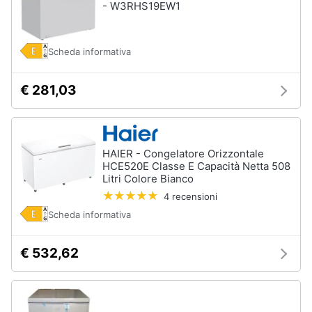
- W3RHS19EW1
Incasso
e
igiene
Lavastoviglie
Bosch
Scheda informativa
Lavastoviglie
Beauty
Whirlpool
€ 281,03
Lavastoviglie
Giocattoli
libera
installazione
Prima
Vedi
tutti
infanzia
HAIER - Congelatore Orizzontale
HCE520E Classe E Capacità Netta 508
Litri Colore Bianco
Fotografia
4 recensioni
Forni,
Scheda informativa
Piani
Casalinghi
cottura
e
€ 532,62
Cappe
Abbigliamento
Forni
a
microonde
Sport