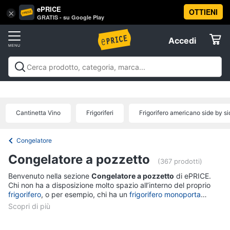
ePRICE
OTTIENI
Vai
×
Accedi
GRATIS - su Google Play
al
Registrati
menu
Accedi
Elettrodomestici
Offerte
Frigoriferi
Elettrodomestici
Frigoriferi e Congelatori
Lavatrici e
e
Elettrodomestici
Asciugatrici
Lavastoviglie
Forni, Piani cottura e
Congelatori
Cappe
Elettrodomestici da incasso
Pulizia casa e
Cantinetta Vino
Frigoriferi
Frigorifero americano side by si
Cantinetta
stiro
Elettrodomestici in Cucina
Piccoli
Informatica
Vino
elettrodomestici
Elettrodomestici professionali e
industriali
Elettrodomestici in offerta
Offerte
Frigoriferi
Congelatore
Telefonia
Congelatore
Congelatore a pozzetto
a
(367 prodotti)
pozzetto
Benvenuto nella sezione
Congelatore a pozzetto
di ePRICE.
Tv
Frigorifero
Chi non ha a disposizione molto spazio all’interno del proprio
e
combinato
frigorifero
, o per esempio, chi ha un
frigorifero monoporta
Home
senza freezer, potrebbe aver bisogno di più spazio per
Cinema
conservare gli alimenti congelati. Ecco perchè i congelatori a
Vedi
tutti
pozzetto sono elettrodomestici indispensabili in casa. Scegliere