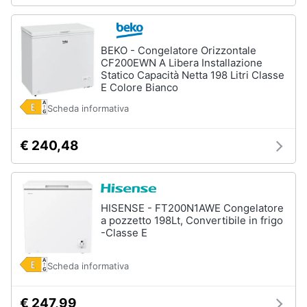
Vedi
tutti
BEKO - Congelatore Orizzontale
CF200EWN A Libera Installazione
Statico Capacità Netta 198 Litri Classe
E Colore Bianco
Elettrodomestici
in
Scheda informativa
Cucina
Friggitrice
€ 240,48
ad
aria
Macchina
caffè
HISENSE - FT200N1AWE Congelatore
Minipimer
a pozzetto 198Lt, Convertibile in frigo
Estrattore
-Classe E
Vedi
Scheda informativa
tutti
€ 247,99