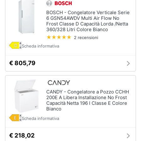
Piano
Assistenza
Cottura
clienti
BOSCH - Congelatore Verticale Serie
Forno
6 GSN54AWDV Multi Air Flow No
da
Frost Classe D Capacità Lorda /Netta
incasso
Esci
360/328 Litri Colore Bianco
2 recensioni
Vedi
tutti
Scheda informativa
€ 805,79
Pulizia
casa
e
stiro
CANDY - Congelatore a Pozzo CCHH
Aspirapolvere
200E A Libera Installazione No Frost
Dyson
Capacità Netta 196 l Classe E Colore
Bianco
Aspirapolvere
Scheda informativa
Vaporella
Scopa
a
€ 218,02
vapore