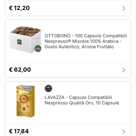
cucire
€ 12,20
professionali
Friggitrice
professionale
Idropulitrice
OTTOBONO - 100 Capsule Compatibili
professionale
Nespresso® Miscela 100% Arabica -
Gusto Autentico, Aroma Fruttato
Vedi
tutti
€ 62,00
Elettrodomestici
in
offerta
LAVAZZA - Capsule Compatibili
Frigoriferi
Nespresso Qualità Oro, 10 Capsule
in
offerta
Lavatrici
in
offerta
€ 17,84