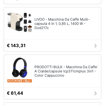
Forno
Elettrico
Animali
Cappa
cucina
LIVOO - Macchina Da Caffè Multi-
Motori
capsula 4 In 1, 0,85 L, 1400 W -
Piano
Dod217c
Cottura
Libri,
Vedi
cd
tutti
e
€ 143,31
dvd
Elettrodomestici
Festività
da
PRODOTTI BULK - Macchina Da Caffe'
e
incasso
A Cialde/capsule Icp311cmplus 3in1 -
ricorrenze
Color Cappuccino
Lavastoviglie
da
Incasso
Promozioni
Frigorifero
€ 61,44
da
Servizi
incasso