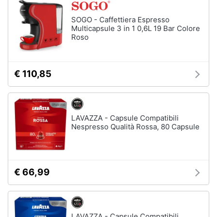
Piano
Assistenza
Cottura
clienti
SOGO - Caffettiera Espresso
Forno
Multicapsule 3 in 1 0,6L 19 Bar Colore
da
Roso
incasso
Esci
Vedi
tutti
€ 110,85
Pulizia
casa
LAVAZZA - Capsule Compatibili
e
Nespresso Qualità Rossa, 80 Capsule
stiro
Aspirapolvere
Dyson
Aspirapolvere
€ 66,99
Vaporella
Scopa
a
vapore
LAVAZZA - Capsule Compatibili