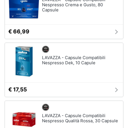
Nespresso Crema e Gusto, 80
Vedi
Capsule
tutti
€ 66,99
Elettrodomestici
in
Cucina
Friggitrice
LAVAZZA - Capsule Compatibili
ad
Nespresso Dek, 10 Capule
aria
Macchina
caffè
Minipimer
€ 17,55
Estrattore
Vedi
tutti
LAVAZZA - Capsule Compatibili
Nespresso Qualità Rossa, 30 Capsule