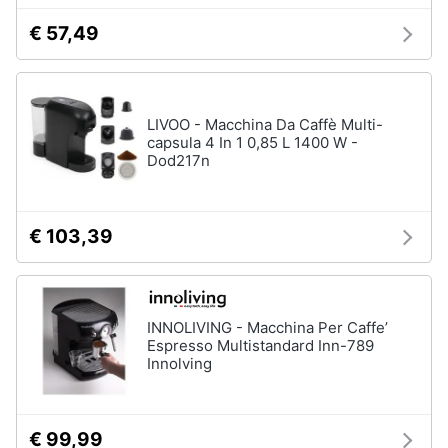
Incasso
e
€ 57,49
igiene
Lavastoviglie
Bosch
Lavastoviglie
Beauty
Whirlpool
LIVOO - Macchina Da Caffè Multi-
Lavastoviglie
capsula 4 In 1 0,85 L 1400 W -
Giocattoli
libera
Dod217n
installazione
Prima
Vedi
tutti
infanzia
€ 103,39
Fotografia
Forni,
Piani
Casalinghi
INNOLIVING - Macchina Per Caffe’
cottura
Espresso Multistandard Inn-789
e
Innolving
Cappe
Abbigliamento
Forni
a
microonde
Sport
€ 99,99