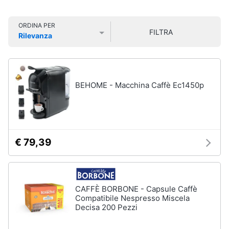
Smart
home
ORDINA PER
FILTRA
Lavatrici
Rilevanza
e
Videogiochi
Prezzo più basso
Prezzo più alto
Valutazioni
Asciugatrici
Asciugatrice
Audio
Lavatrice
e
BEHOME - Macchina Caffè Ec1450p
musica
Lavatrice
carica
frontale
Clima
Lavasciuga
€ 79,39
Vedi
Arredo
tutti
Brico
e
CAFFÈ BORBONE - Capsule Caffè
Compatibile Nespresso Miscela
Giardinaggio
Lavastoviglie
Decisa 200 Pezzi
Lavastoviglie
da
Salute