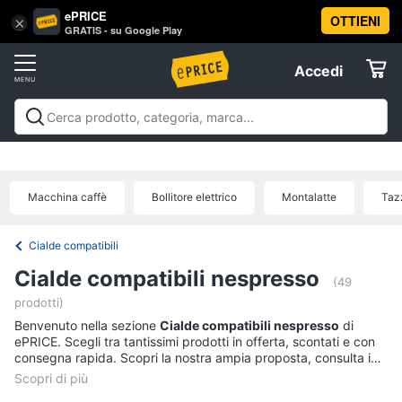
ePRICE
OTTIENI
Vai
×
Accedi
GRATIS - su Google Play
al
Registrati
menu
Accedi
Elettrodomestici
Offerte
Frigoriferi
Elettrodomestici
Frigoriferi e Congelatori
Lavatrici e
e
Elettrodomestici
Asciugatrici
Lavastoviglie
Forni, Piani cottura e
Congelatori
Cappe
Elettrodomestici da incasso
Pulizia casa e
Macchina caffè
Bollitore elettrico
Montalatte
Taz
Cantinetta
stiro
Elettrodomestici in Cucina
Piccoli
Informatica
Vino
elettrodomestici
Elettrodomestici professionali e
industriali
Elettrodomestici in offerta
Offerte
Frigoriferi
Cialde compatibili
Telefonia
Congelatore
Cialde compatibili nespresso
a
(49
pozzetto
prodotti)
Tv
Frigorifero
Benvenuto nella sezione
Cialde compatibili nespresso
di
e
combinato
ePRICE. Scegli tra tantissimi prodotti in offerta, scontati e con
Home
consegna rapida. Scopri la nostra ampia proposta, consulta i
Cinema
Vedi
prezzi e acquista comodamente online.
tutti