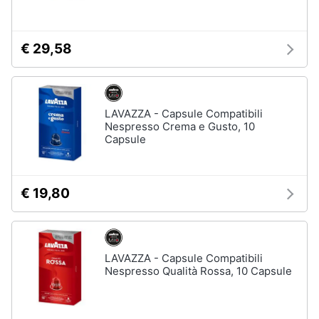
Piccoli
elettrodomestici
€ 29,58
Termoventilatore
Termoconvettore
Condizionatori
fissi
LAVAZZA - Capsule Compatibili
Nespresso Crema e Gusto, 10
Caminetto
Capsule
Vedi
tutti
€ 19,80
Elettrodomestici
professionali
e
LAVAZZA - Capsule Compatibili
industriali
Nespresso Qualità Rossa, 10 Capsule
Abbattitore
Macchine
da