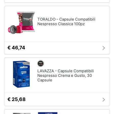
Asciugatrice
in
offerta
Microonde
TORALDO - Capsule Compatibili
in
Nespresso Classica 100pz
offerta
Vedi
tutti
€ 46,74
LAVAZZA - Capsule Compatibili
Nespresso Crema e Gusto, 30
Capsule
€ 25,68