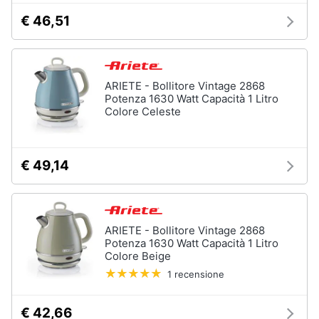
€ 46,51
Vedi
tutti
ARIETE - Bollitore Vintage 2868
Elettrodomestici
Potenza 1630 Watt Capacità 1 Litro
in
Colore Celeste
Cucina
Friggitrice
ad
€ 49,14
aria
Macchina
caffè
Minipimer
ARIETE - Bollitore Vintage 2868
Estrattore
Potenza 1630 Watt Capacità 1 Litro
Colore Beige
Vedi
1 recensione
tutti
€ 42,66