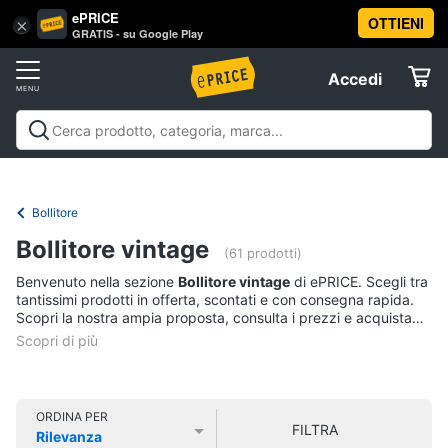
ePRICE
OTTIENI
Vai
×
Accedi
GRATIS - su Google Play
al
Registrati
menu
Accedi
Elettrodomestici
Offerte
Frigoriferi
Elettrodomestici
Frigoriferi e Congelatori
Lavatrici e
e
Elettrodomestici
Asciugatrici
Lavastoviglie
Forni, Piani cottura e
Congelatori
Cappe
Elettrodomestici da incasso
Pulizia casa e
Bollitore
Cantinetta
stiro
Elettrodomestici in Cucina
Piccoli
Informatica
Vino
Bollitore vintage
elettrodomestici
Elettrodomestici professionali e
(61 prodotti)
industriali
Elettrodomestici in offerta
Offerte
Frigoriferi
Benvenuto nella sezione
Bollitore vintage
di ePRICE. Scegli tra
Telefonia
Congelatore
tantissimi prodotti in offerta, scontati e con consegna rapida.
a
Scopri la nostra ampia proposta, consulta i prezzi e acquista
pozzetto
comodamente online.
Tv
Frigorifero
e
combinato
Home
Cinema
Vedi
ORDINA PER
FILTRA
tutti
Rilevanza