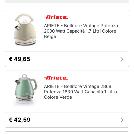
Prezzo più basso
Prezzo più alto
Valutazioni
Smart
home
Lavatrici
ARIETE - Bollitore Vintage Potenza
e
Videogiochi
Asciugatrici
2000 Watt Capacità 1.7 Litri Colore
Beige
Asciugatrice
Audio
Lavatrice
e
musica
Lavatrice
€ 49,65
carica
frontale
Clima
Lavasciuga
ARIETE - Bollitore Vintage 2868
Vedi
Arredo
Potenza 1630 Watt Capacità 1 Litro
tutti
Colore Verde
Brico
e
Giardinaggio
Lavastoviglie
€ 42,59
Lavastoviglie
da
Salute