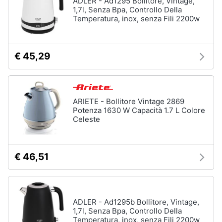
ADLER - Ad1295 Bollitore, Vintage,
Forno
1,7l, Senza Bpa, Controllo Della
Elettrico
Temperatura, inox, senza Fili 2200w
Animali
Cappa
cucina
Motori
Piano
€ 45,29
Cottura
Libri,
Vedi
cd
tutti
e
ARIETE - Bollitore Vintage 2869
dvd
Potenza 1630 W Capacità 1.7 L Colore
Celeste
Elettrodomestici
Festività
da
e
incasso
ricorrenze
€ 46,51
Lavastoviglie
da
Incasso
Promozioni
Frigorifero
da
ADLER - Ad1295b Bollitore, Vintage,
Servizi
incasso
1,7l, Senza Bpa, Controllo Della
Temperatura, inox, senza Fili 2200w