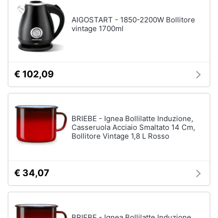
cucire
professionali
AIGOSTART - 1850-2200W Bollitore
vintage 1700ml
Friggitrice
professionale
Idropulitrice
professionale
€ 102,09
Vedi
tutti
BRIEBE - Ignea Bollilatte Induzione,
Casseruola Acciaio Smaltato 14 Cm,
Elettrodomestici
in
Bollitore Vintage 1,8 L Rosso
offerta
Frigoriferi
in
€ 34,07
offerta
Lavatrici
in
offerta
BRIEBE - Ignea Bollilatte Induzione,