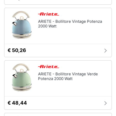
Piccoli
elettrodomestici
Termoventilatore
ARIETE - Bollitore Vintage Potenza
2000 Watt
Termoconvettore
Condizionatori
fissi
Caminetto
€ 50,26
Vedi
tutti
ARIETE - Bollitore Vintage Verde
Potenza 2000 Watt
Elettrodomestici
professionali
e
industriali
€ 48,44
Abbattitore
Macchine
da