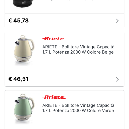
Piano
Assistenza
Cottura
clienti
Forno
da
€ 45,78
incasso
Esci
Vedi
tutti
ARIETE - Bollitore Vintage Capacità
1.7 L Potenza 2000 W Colore Beige
Pulizia
casa
e
€ 46,51
stiro
Aspirapolvere
Dyson
Aspirapolvere
ARIETE - Bollitore Vintage Capacità
Vaporella
1.7 L Potenza 2000 W Colore Verde
Scopa
a
vapore