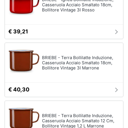
Asciugatrice
Casseruola Acciaio Smaltato 18cm,
in
Bollitore Vintage 3l Rosso
offerta
Microonde
in
offerta
€ 39,21
Vedi
tutti
BRIEBE - Terra Bollilatte Induzione,
Casseruola Acciaio Smaltato 18cm,
Bollitore Vintage 3l Marrone
€ 40,30
BRIEBE - Terra Bollilatte Induzione,
Casseruola Acciaio Smaltato 12 Cm,
Bollitore Vintage 1,2 L Marrone