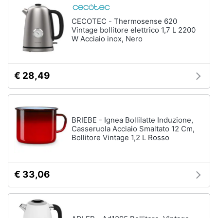
Incasso
e
igiene
Lavastoviglie
CECOTEC - Thermosense 620
Bosch
Vintage bollitore elettrico 1,7 L 2200
W Acciaio inox, Nero
Lavastoviglie
Beauty
Whirlpool
Lavastoviglie
Giocattoli
libera
€ 28,49
installazione
Prima
Vedi
tutti
infanzia
BRIEBE - Ignea Bollilatte Induzione,
Casseruola Acciaio Smaltato 12 Cm,
Fotografia
Bollitore Vintage 1,2 L Rosso
Forni,
Piani
Casalinghi
cottura
e
€ 33,06
Cappe
Abbigliamento
Forni
a
microonde
Sport