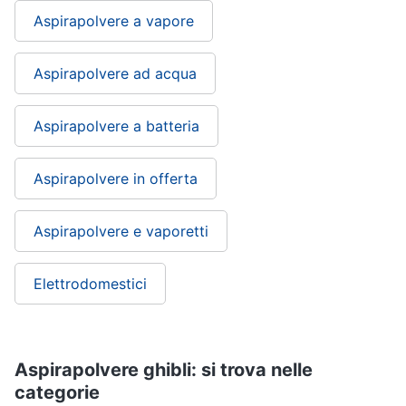
Asciugatrice
in
Aspirapolvere a vapore
offerta
Microonde
Aspirapolvere ad acqua
in
offerta
Aspirapolvere a batteria
Vedi
tutti
Aspirapolvere in offerta
Aspirapolvere e vaporetti
Elettrodomestici
Aspirapolvere ghibli: si trova nelle
categorie