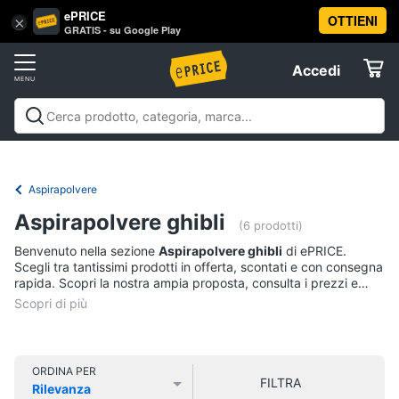
ePRICE
OTTIENI
Vai
×
Accedi
GRATIS - su Google Play
al
Registrati
menu
Accedi
Elettrodomestici
Offerte
Frigoriferi
Elettrodomestici
Frigoriferi e Congelatori
Lavatrici e
e
Elettrodomestici
Asciugatrici
Lavastoviglie
Forni, Piani cottura e
Congelatori
Cappe
Elettrodomestici da incasso
Pulizia casa e
Aspirapolvere
Cantinetta
stiro
Elettrodomestici in Cucina
Piccoli
Informatica
Vino
Aspirapolvere ghibli
elettrodomestici
Elettrodomestici professionali e
(6 prodotti)
industriali
Elettrodomestici in offerta
Offerte
Frigoriferi
Benvenuto nella sezione
Aspirapolvere ghibli
di ePRICE.
Telefonia
Congelatore
Scegli tra tantissimi prodotti in offerta, scontati e con consegna
a
rapida. Scopri la nostra ampia proposta, consulta i prezzi e
pozzetto
acquista comodamente online.
Tv
Frigorifero
e
combinato
Home
Cinema
Vedi
ORDINA PER
FILTRA
tutti
Rilevanza