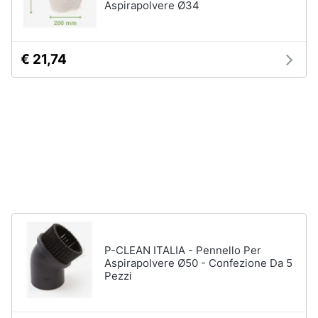
Aspirapolvere Ø34
Vedi
tutti
€ 21,74
Elettrodomestici
in
Cucina
Friggitrice
ad
aria
Macchina
caffè
Minipimer
Estrattore
P-CLEAN ITALIA - Pennello Per
Aspirapolvere Ø50 - Confezione Da 5
Vedi
Pezzi
tutti