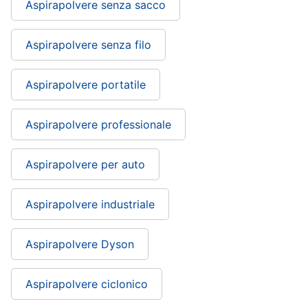
Aspirapolvere senza sacco
cucire
professionali
Friggitrice
Aspirapolvere senza filo
professionale
Idropulitrice
professionale
Aspirapolvere portatile
Vedi
tutti
Aspirapolvere professionale
Aspirapolvere per auto
Elettrodomestici
in
offerta
Aspirapolvere industriale
Frigoriferi
in
Aspirapolvere Dyson
offerta
Lavatrici
in
Aspirapolvere ciclonico
offerta