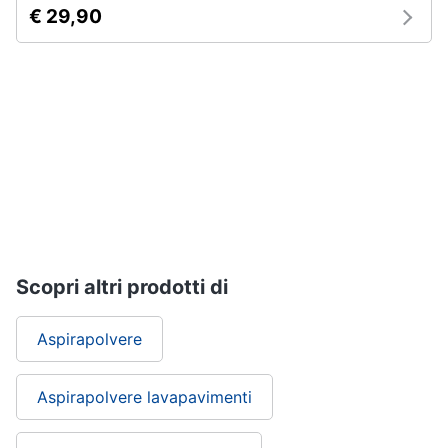
€ 29,90
Piccoli
elettrodomestici
Termoventilatore
Termoconvettore
Condizionatori
fissi
Caminetto
Vedi
tutti
Scopri altri prodotti di
Elettrodomestici
professionali
Aspirapolvere
e
industriali
Aspirapolvere lavapavimenti
Abbattitore
Macchine
da