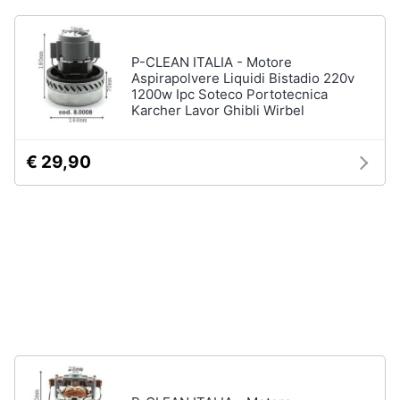
Incasso
e
igiene
Lavastoviglie
Bosch
P-CLEAN ITALIA - Motore
Lavastoviglie
Aspirapolvere Liquidi Bistadio 220v
Beauty
Whirlpool
1200w Ipc Soteco Portotecnica
Karcher Lavor Ghibli Wirbel
Lavastoviglie
Giocattoli
libera
installazione
€ 29,90
Prima
Vedi
tutti
infanzia
Fotografia
Forni,
Piani
Casalinghi
cottura
e
Cappe
Abbigliamento
Forni
a
microonde
Sport