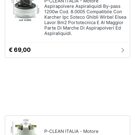
P-CLEAN ITALIA - Motore
Forno
Aspirapolvere Aspiraliquidi By-pass
Elettrico
1200w Cod. 8.0005 Compatibile Con
Animali
Karcher Ipc Soteco Ghibli Wirbel Elsea
Cappa
Lavor Bm2 Portotecnica E Al Maggior
cucina
Parte Di Marche Di Aspirapolveri Ed
Motori
Piano
Aspiraliquidi.
Cottura
Libri,
Vedi
€ 69,00
cd
tutti
e
dvd
Elettrodomestici
Festività
da
e
incasso
ricorrenze
Lavastoviglie
da
Incasso
Promozioni
Frigorifero
da
Servizi
incasso
P-CLEAN ITALIA - Motore