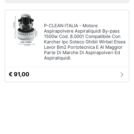
Prezzo più basso
Prezzo più alto
Valutazioni
Smart
home
Lavatrici
P-CLEAN ITALIA - Motore
e
Videogiochi
Asciugatrici
Aspirapolvere Aspiraliquidi By-pass
1500w Cod. 8.0001 Compatibile Con
Asciugatrice
Karcher Ipc Soteco Ghibli Wirbel Elsea
Audio
Lavor Bm2 Portotecnica E Al Maggior
Lavatrice
e
Parte Di Marche Di Aspirapolveri Ed
musica
Lavatrice
Aspiraliquidi.
carica
frontale
Clima
€ 91,00
Lavasciuga
Vedi
Arredo
tutti
Brico
e
Giardinaggio
Lavastoviglie
Lavastoviglie
da
Salute