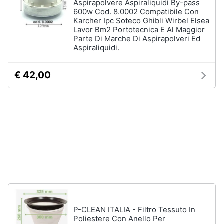
Aspirapolvere Aspiraliquidi By-pass
Piano
Assistenza
Cottura
600w Cod. 8.0002 Compatibile Con
clienti
Karcher Ipc Soteco Ghibli Wirbel Elsea
Forno
Lavor Bm2 Portotecnica E Al Maggior
da
Parte Di Marche Di Aspirapolveri Ed
incasso
Esci
Aspiraliquidi.
Vedi
tutti
€ 42,00
Pulizia
casa
e
stiro
Aspirapolvere
Dyson
Aspirapolvere
Vaporella
Scopa
P-CLEAN ITALIA - Filtro Tessuto In
a
Poliestere Con Anello Per
vapore