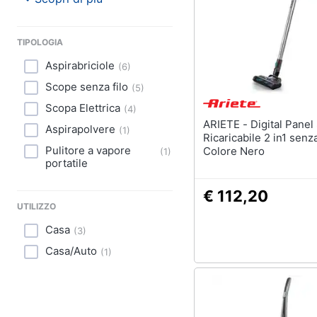
TIPOLOGIA
Aspirabriciole
(
6
)
Scope senza filo
(
5
)
Scopa Elettrica
(
4
)
ARIETE - Digital Panel Scopa
Aspirapolvere
(
1
)
Ricaricabile 2 in1 sen
Pulitore a vapore
Colore Nero
(
1
)
portatile
€ 112,20
UTILIZZO
Casa
(
3
)
Casa/Auto
(
1
)