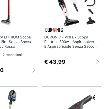
Termoventilatore
Termoconvettore
Condizionatori fissi
Caminetto
Vedi tutti
DURONIC - Vc8 Bk Scopa
e 2in1 Senza Sacco
Elettrica 800w - Aspirapolvere
o / Rosso
E Aspirabriciole Senza Sacco
Con Filtro Hepa - Accessori
2 recensioni
Inclusi - Ideale Per Ufficio E
Casa
€ 43,99
30