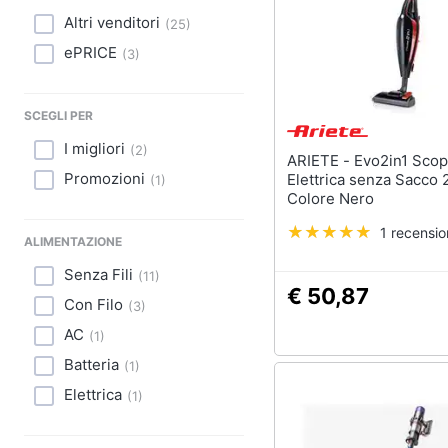
Sport
Altri venditori
(
25
)
Animali
ePRICE
(
3
)
Motori
SCEGLI PER
Libri, cd e dvd
I migliori
(
2
)
ARIETE - Evo2in1 Scopa
Promozioni
Elettrica senza Sacco 2
(
1
)
Festività e ricorrenze
Colore Nero
Promozioni
1 recensi
ALIMENTAZIONE
Senza Fili
(
11
)
€ 50,87
Con Filo
(
3
)
AC
(
1
)
Batteria
(
1
)
Elettrica
(
1
)