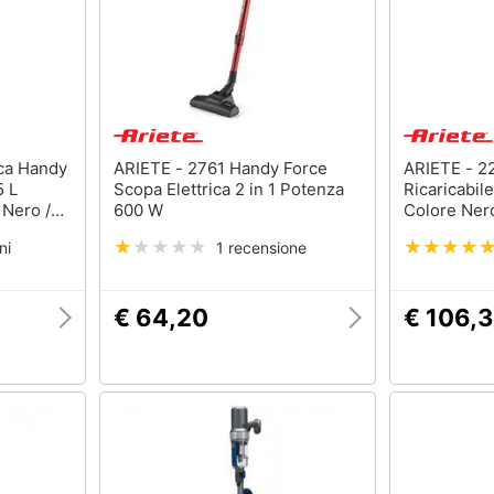
sso
Aspirapolvere Dyson
Friggitrice ad aria
Aspirapolvere
Macchina caffè
Vaporella
Minipimer
Scopa a vapore
Estrattore
Vedi tutti
Vedi tutti
ARIETE - 2761 Handy Force
ARIETE - 22V LITHIUM Scopa
5 L
Scopa Elettrica 2 in 1 Potenza
Ricaricabil
Nero /
600 W
Colore Ner
Elettrodomestici in offerta
ni
1 recensione
riali
Frigoriferi in offerta
Lavatrici in offerta
€ 64,20
€ 106,
Asciugatrice in offerta
Microonde in offerta
ale
onale
Vedi tutti