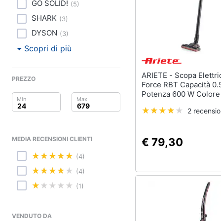
Clima
GO SOLID!
(
5
)
Lavastoviglie da Inca
SHARK
(
3
)
Arredo
Frigorifero da incasso
DYSON
(
3
)
Piano Cottura
Brico e Giardinaggio
Scopri di più
Forno da incasso
Salute e igiene
Vedi tutti
ARIETE - Scopa Elettrica Handy
PREZZO
Force RBT Capacità 0.
Beauty
Potenza 600 W Colore 
Rosso
Elettrodomestici
Giocattoli
2 recensio
professionali e indust
Abbattitore
Prima infanzia
MEDIA RECENSIONI CLIENTI
€ 79,30
Macchine da cucire
professionali
Fotografia
(4)
Friggitrice profession
(4)
Casalinghi
Idropulitrice professi
(1)
Vedi tutti
Abbigliamento
VENDUTO DA