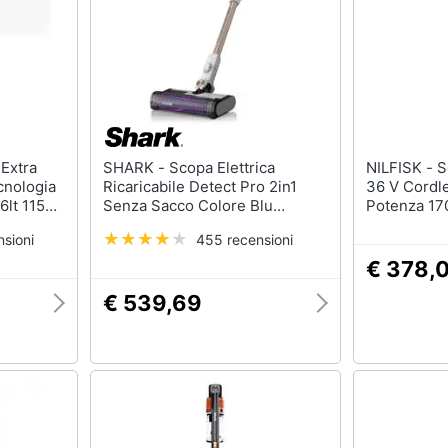
SHARK - Scopa Elettrica
NILFISK - Scopa Elettrica Easy
cnologia
Ricaricabile Detect Pro 2in1
36 V Cordl
6lt 115
Senza Sacco Colore Blu
Potenza 17
- Promo
/Bianco
Litri Auton
sioni
455 recensioni
€ 378,
€ 539,69