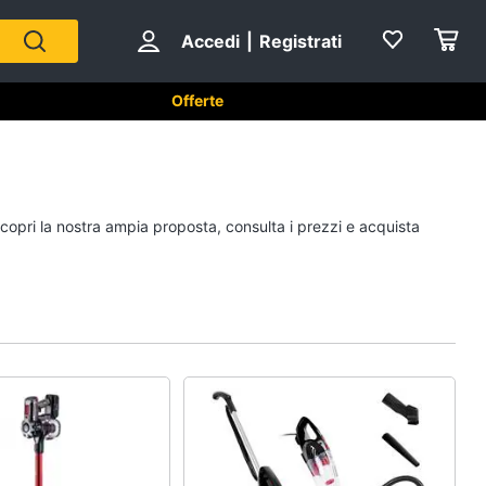
Accedi
|
Registrati
Offerte
tici in Cucina
Forni, Piani cottura e Cappe
Scopri la nostra ampia proposta, consulta i prezzi e acquista
sso
Forni a microonde
Forno Elettrico
ol
Cappa cucina
Piano Cottura
Vedi tutti
Cucina
Piccoli elettrodomestici