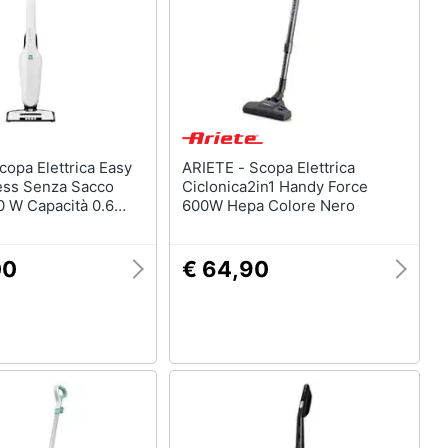
ARIETE - Scopa Elettrica
ess Senza Sacco
Ciclonica2in1 Handy Force
0 W Capacità 0.6
600W Hepa Colore Nero
omia fino a 80 Minuti
00
€ 64,90