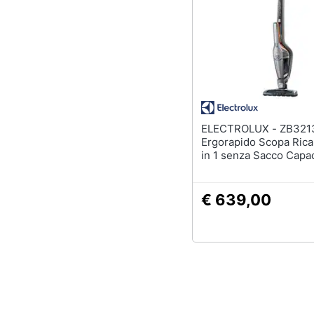
ELECTROLUX - ZB3213
Ergorapido Scopa Ricar
in 1 senza Sacco Capac
Colore Grigio / Metalli
€ 639,00