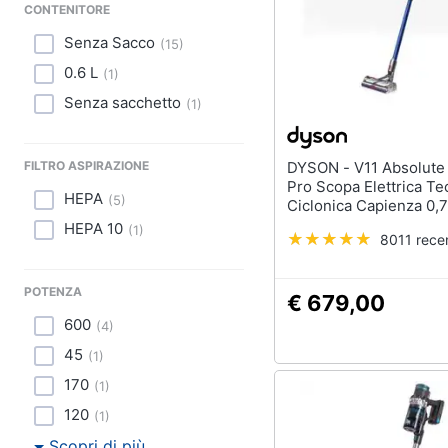
CONTENITORE
Senza Sacco
(
15
)
0.6 L
(
1
)
Senza sacchetto
(
1
)
FILTRO ASPIRAZIONE
DYSON - V11 Absolute Extra
Pro Scopa Elettrica Te
HEPA
(
5
)
Ciclonica Capienza 0,7
Watt - Garanzia Italia 
HEPA 10
(
1
)
8011 recen
POTENZA
€ 679,00
600
(
4
)
45
(
1
)
170
(
1
)
120
(
1
)
Scopri di più