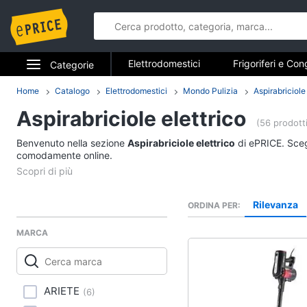
Elettrodomestici
Frigoriferi e Con
Categorie
Forni, Piani cottura e Cappe
Elet
Elettrodomestici
Home
Catalogo
Elettrodomestici
Mondo Pulizia
Aspirabriciole
Elettrodome
Piccoli elettrodomestici
Elettrodom
Aspirabriciole elettrico
Informatica
(56 prodotti
Frigoriferi e Congela
Benvenuto nella sezione
Aspirabriciole elettrico
di ePRICE. Scegl
Telefonia
comodamente online.
Cantinetta Vino
Frigoriferi
Tv e Home Cinema
Congelatore a pozzet
Rilevanza
ORDINA PER
Smart home
Frigorifero combinato
MARCA
Vedi tutti
Videogiochi
Audio e musica
ARIETE
(
6
)
Elettrodomestici da 