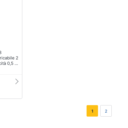
icabile 2
ità 0,5 L
co
1
2