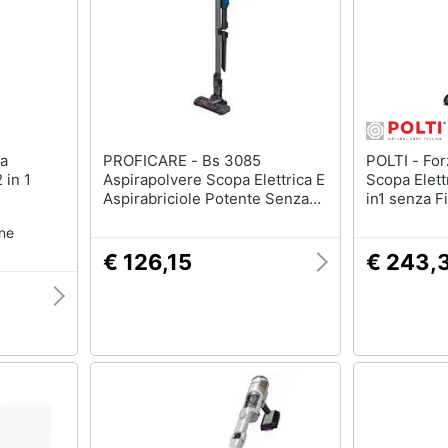
PROFICARE - Bs 3085
POLTI - Forzaspira SLIM SR100
 in 1
Aspirapolvere Scopa Elettrica E
Scopa Elettr
Aspirabriciole Potente Senza
in1 senza F
Fili Batteria 25,9v 2200mah
one
Nero /blu
€ 126,15
€ 243,