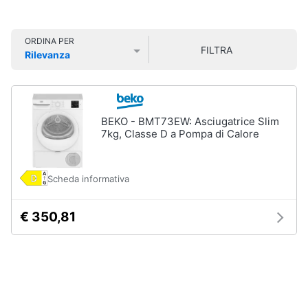
Smart
home
ORDINA PER
Lavatrici
FILTRA
Rilevanza
e
Videogiochi
Prezzo più basso
Prezzo più alto
Valutazioni
Asciugatrici
Asciugatrice
Audio
Lavatrice
e
BEKO - BMT73EW: Asciugatrice Slim
musica
Lavatrice
7kg, Classe D a Pompa di Calore
carica
frontale
Clima
Lavasciuga
Scheda informativa
Vedi
Arredo
tutti
€ 350,81
Brico
e
Giardinaggio
Lavastoviglie
Lavastoviglie
da
Salute