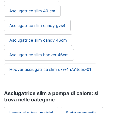
cucire
professionali
Asciugatrice slim 40 cm
Friggitrice
professionale
Asciugatrice slim candy gvs4
Idropulitrice
professionale
Asciugatrice slim candy 46cm
Vedi
tutti
Asciugatrice slim hoover 46cm
Elettrodomestici
Hoover asciugatrice slim dxw4h7a1tcex-01
in
offerta
Frigoriferi
in
offerta
Asciugatrice slim a pompa di calore: si
Lavatrici
trova nelle categorie
in
offerta
Lavatrici e Asciugatrici
Elettrodomestici