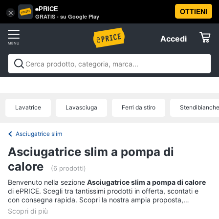
ePRICE
OTTIENI
Vai
×
Accedi
GRATIS - su Google Play
al
Registrati
menu
Accedi
Elettrodomestici
Offerte
Frigoriferi
Elettrodomestici
Frigoriferi e Congelatori
Lavatrici e
e
Elettrodomestici
Asciugatrici
Lavastoviglie
Forni, Piani cottura e
Congelatori
Cappe
Elettrodomestici da incasso
Pulizia casa e
Lavatrice
Lavasciuga
Ferri da stiro
Stendibianche
Cantinetta
stiro
Elettrodomestici in Cucina
Piccoli
Informatica
Vino
elettrodomestici
Elettrodomestici professionali e
industriali
Elettrodomestici in offerta
Offerte
Frigoriferi
Asciugatrice slim
Telefonia
Congelatore
Asciugatrice slim a pompa di
a
pozzetto
calore
Tv
(6 prodotti)
Frigorifero
e
Benvenuto nella sezione
Asciugatrice slim a pompa di calore
combinato
Home
di ePRICE. Scegli tra tantissimi prodotti in offerta, scontati e
Cinema
con consegna rapida. Scopri la nostra ampia proposta,
Vedi
consulta i prezzi e acquista comodamente online.
tutti