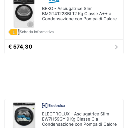
Forno
BEKO - Asciugatrice Slim
Elettrico
Animali
BMGT4122SBI 12 Kg Classe A++ a
Cappa
Condensazione con Pompa di Calore
cucina
Motori
Piano
Scheda informativa
Cottura
Libri,
€ 574,30
Vedi
cd
tutti
e
dvd
Elettrodomestici
Festività
da
e
incasso
ricorrenze
Lavastoviglie
da
Incasso
Promozioni
Frigorifero
ELECTROLUX - Asciugatrice Slim
da
Servizi
EW7H59GY 9 Kg Classe C a
incasso
Condensazione con Pompa di Calore