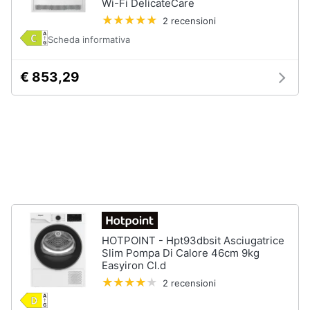
Wi-Fi DelicateCare
Piano
Assistenza
Cottura
2 recensioni
clienti
Forno
Scheda informativa
da
incasso
Esci
€ 853,29
Vedi
tutti
Pulizia
casa
e
stiro
Aspirapolvere
Dyson
HOTPOINT - Hpt93dbsit Asciugatrice
Aspirapolvere
Slim Pompa Di Calore 46cm 9kg
Vaporella
Easyiron Cl.d
Scopa
2 recensioni
a
vapore