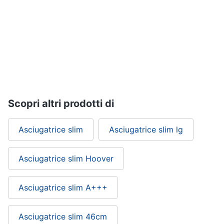
Piccoli
elettrodomestici
Termoventilatore
Termoconvettore
Condizionatori
fissi
Caminetto
Scopri altri prodotti di
Vedi
tutti
Asciugatrice slim
Asciugatrice slim lg
Asciugatrice slim Hoover
Elettrodomestici
professionali
e
industriali
Asciugatrice slim A+++
Abbattitore
Macchine
Asciugatrice slim 46cm
da