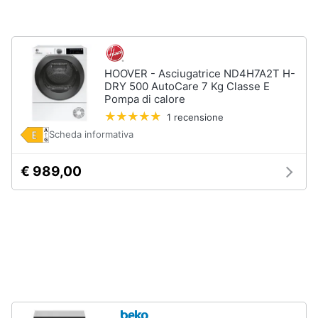
Incasso
e
igiene
Lavastoviglie
Bosch
Lavastoviglie
Beauty
Whirlpool
HOOVER - Asciugatrice ND4H7A2T H-
DRY 500 AutoCare 7 Kg Classe E
Lavastoviglie
Pompa di calore
Giocattoli
libera
installazione
1 recensione
Scheda informativa
Prima
Vedi
tutti
infanzia
€ 989,00
Fotografia
Forni,
Piani
Casalinghi
cottura
e
Cappe
Abbigliamento
Forni
a
microonde
Sport