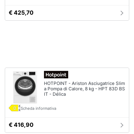
Vedi
€ 425,70
tutti
Elettrodomestici
in
Cucina
Friggitrice
ad
aria
Macchina
HOTPOINT - Ariston Asciugatrice Slim
caffè
a Pompa di Calore, 8 kg - HPT 83D BS
Minipimer
IT - Délica
Estrattore
Scheda informativa
Vedi
tutti
€ 416,90