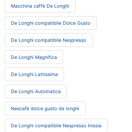
Macchina caffè De Longhi
Piccoli
elettrodomestici
Termoventilatore
De Longhi compatibile Dolce Gusto
Termoconvettore
Condizionatori
De Longhi compatibile Nespresso
fissi
Caminetto
De Longhi Magnifica
Vedi
tutti
De Longhi Lattissima
De Longhi Automatica
Elettrodomestici
professionali
e
Nescafè dolce gusto de longhi
industriali
Abbattitore
De Longhi compatibile Nespresso Inissia
Macchine
da