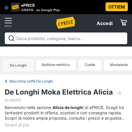
ePRICE
OTTIENI
Vai
×
Accedi
GRATIS - su Google Play
al
Registrati
menu
Accedi
Elettrodomestici
Offerte
Frigoriferi
Elettrodomestici
Frigoriferi e Congelatori
Lavatrici e
e
Elettrodomestici
Asciugatrici
Lavastoviglie
Forni, Piani cottura e
Congelatori
Cappe
Elettrodomestici da incasso
Pulizia casa e
Bollitore elettrico
Cialde
Montalatte
Cantinetta
De Longhi
stiro
Elettrodomestici in Cucina
Piccoli
Informatica
Vino
elettrodomestici
Elettrodomestici professionali e
industriali
Elettrodomestici in offerta
Offerte
Frigoriferi
Macchina caffè De Longhi
Telefonia
Congelatore
De Longhi Moka Elettrica Alicia
a
(5
pozzetto
prodotti)
Tv
Frigorifero
Benvenuto nella sezione
e
Alicia de longhi
di ePRICE. Scegli tra
combinato
tantissimi prodotti in offerta, scontati e con consegna rapida.
Home
Scopri la nostra ampia proposta, consulta i prezzi e acquista
Cinema
Vedi
comodamente online.
tutti