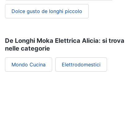
cucire
professionali
Dolce gusto de longhi piccolo
Friggitrice
professionale
Idropulitrice
professionale
De Longhi Moka Elettrica Alicia: si trova
nelle categorie
Vedi
tutti
Mondo Cucina
Elettrodomestici
Elettrodomestici
in
offerta
Frigoriferi
in
offerta
Lavatrici
in
offerta