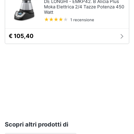
DE LONGHI - EMKP42. B Alicia Plus
Moka Elettrica 2/4 Tazze Potenza 450
Vedi
Watt
tutti
1 recensione
€ 105,40
Elettrodomestici
in
Cucina
Friggitrice
ad
aria
Macchina
caffè
Minipimer
Estrattore
Vedi
tutti
Scopri altri prodotti di