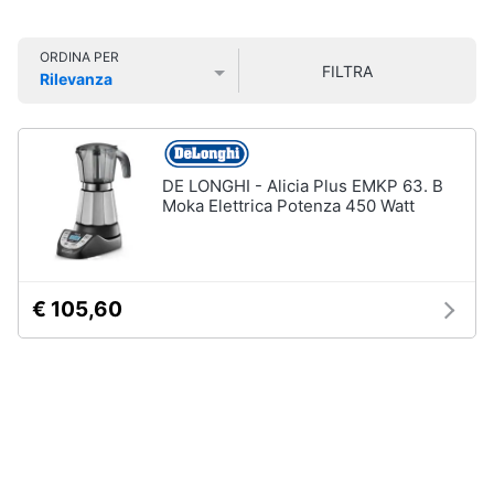
Smart
home
ORDINA PER
FILTRA
Lavatrici
Rilevanza
e
Videogiochi
Prezzo più basso
Prezzo più alto
Valutazioni
Asciugatrici
Asciugatrice
Audio
Lavatrice
e
DE LONGHI - Alicia Plus EMKP 63. B
musica
Moka Elettrica Potenza 450 Watt
Lavatrice
carica
frontale
Clima
Lavasciuga
€ 105,60
Vedi
Arredo
tutti
Brico
e
Giardinaggio
Lavastoviglie
Lavastoviglie
da
Salute