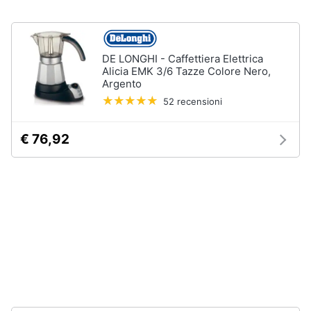
Forno
Elettrico
Animali
Cappa
cucina
DE LONGHI - Caffettiera Elettrica
Motori
Alicia EMK 3/6 Tazze Colore Nero,
Piano
Argento
Cottura
52 recensioni
Libri,
Vedi
cd
tutti
e
€ 76,92
dvd
Elettrodomestici
Festività
da
e
incasso
ricorrenze
Lavastoviglie
da
Incasso
Promozioni
Frigorifero
da
Servizi
incasso