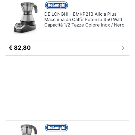
Piano
Assistenza
Cottura
clienti
DE LONGHI - EMKP21B Alicia Plus
Forno
Macchina da Caffè Potenza 450 Watt
da
Capacità 1/2 Tazze Colore Inox / Nero
incasso
Esci
Vedi
tutti
€ 82,80
Pulizia
casa
e
stiro
Aspirapolvere
Dyson
Aspirapolvere
Vaporella
Scopa
a
vapore