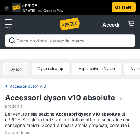
ePRICE
OTTIENI
Vai
×
Accedi
GRATIS - su Google Play
al
Registrati
menu
Accedi
Elettrodomestici
Offerte
Frigoriferi
Elettrodomestici
Frigoriferi e Congelatori
Lavatrici e
e
Elettrodomestici
Asciugatrici
Lavastoviglie
Forni, Piani cottura e
Congelatori
Cappe
Elettrodomestici da incasso
Pulizia casa e
Dyson airwrap
Aspirapolvere Dyson
Dyso
Cantinetta
Dyson
stiro
Elettrodomestici in Cucina
Piccoli
Informatica
Vino
elettrodomestici
Elettrodomestici professionali e
industriali
Elettrodomestici in offerta
Offerte
Frigoriferi
Accessori dyson v10
Telefonia
Congelatore
Accessori dyson v10 absolute
a
(1
pozzetto
prodotti)
Tv
Frigorifero
Benvenuto nella sezione
e
Accessori dyson v10 absolute
di
combinato
ePRICE. Scegli tra tantissimi prodotti in offerta, scontati e con
Home
consegna rapida. Scopri la nostra ampia proposta, consulta i
Cinema
Vedi
prezzi e acquista comodamente online.
tutti