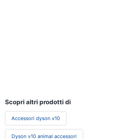
Piano
Assistenza
Cottura
clienti
Forno
da
incasso
Esci
Vedi
tutti
Pulizia
casa
e
stiro
Aspirapolvere
Dyson
Scopri altri prodotti di
Aspirapolvere
Vaporella
Accessori dyson v10
Scopa
a
Dyson v10 animal accessori
vapore