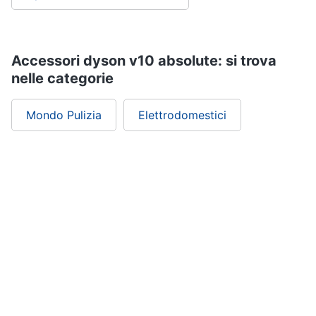
Vedi
tutti
Accessori dyson v10 absolute: si trova
nelle categorie
Elettrodomestici
in
Mondo Pulizia
Elettrodomestici
Cucina
Friggitrice
ad
aria
Macchina
caffè
Minipimer
Estrattore
Vedi
tutti