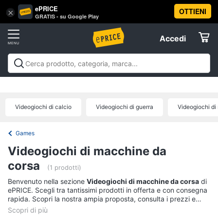
ePRICE
OTTIENI
Vai
×
Accedi
GRATIS - su Google Play
al
Registrati
menu
Accedi
Videogiochi
Offerte
Console
Videogiochi
Console
Games
Accessori
Elettrodomestici
videogiochi
Playstation
Xbox
Nintendo
Pc e mondo
PS5
console
gaming
Offerte
Videogiochi di calcio
Videogiochi di guerra
Videogiochi di
Console
Informatica
Nintendo
Switch
Games
Telefonia
Xbox
Videogiochi di macchine da
series
x
corsa
Tv
(1 prodotti)
Xbox
e
Benvenuto nella sezione
Videogiochi di macchine da corsa
di
one
Home
ePRICE. Scegli tra tantissimi prodotti in offerta e con consegna
Cinema
rapida. Scopri la nostra ampia proposta, consulta i prezzi e
Vedi
acquista comodamente online.
tutti