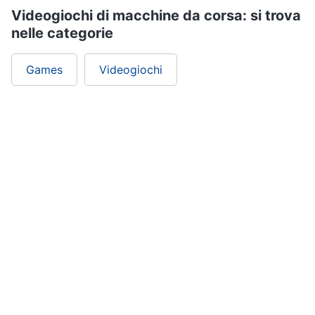
Videogiochi di macchine da corsa: si trova
nelle categorie
Pc
e
mondo
Games
Videogiochi
gaming
Pc
Portatile
Gaming
Videogiochi
Pc
Pc
Desktop
gaming
Sedia
gaming
Vedi
tutti