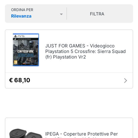
Smart
ORDINA PER
home
FILTRA
Rilevanza
Games
Prezzo più basso
Prezzo più alto
Valutazioni
Videogiochi
Giochi
PS5
Audio
Giochi
JUST FOR GAMES - Videogioco
ps4
e
Playstation 5 Crossfire: Sierra Squad
musica
(fr) Playstation Vr2
Giochi
nintendo
switch
Clima
Giochi
€ 68,10
xbox
one
Arredo
Vedi
tutti
Brico
e
Giardinaggio
Accessori
IPEGA - Coperture Protettive Per
Salute
videogiochi