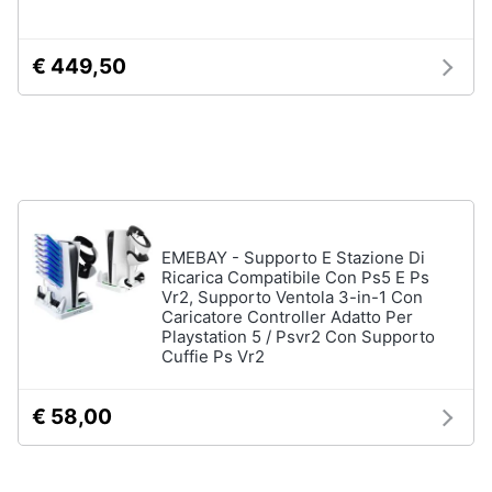
Assistenza
Vedi
clienti
tutti
€ 449,50
Esci
Nintendo
Nintendo
switch
Console
Nintendo
Switch
EMEBAY - Supporto E Stazione Di
Ricarica Compatibile Con Ps5 E Ps
Nintendo
Vr2, Supporto Ventola 3-in-1 Con
Switch
Caricatore Controller Adatto Per
2
Playstation 5 / Psvr2 Con Supporto
Giochi
Cuffie Ps Vr2
nintendo
switch
€ 58,00
Vedi
tutti