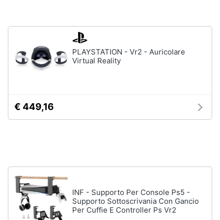
Pc
e
mondo
gaming
PLAYSTATION - Vr2 - Auricolare
Virtual Reality
Pc
Portatile
Gaming
Videogiochi
Pc
€ 449,16
Pc
Desktop
gaming
Sedia
gaming
Vedi
tutti
INF - Supporto Per Console Ps5 -
Supporto Sottoscrivania Con Gancio
Per Cuffie E Controller Ps Vr2