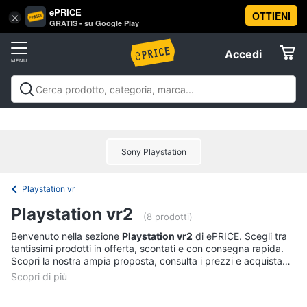
ePRICE
OTTIENI
Vai
×
Accedi
GRATIS - su Google Play
al
Registrati
menu
Accedi
Videogiochi
Offerte
Console
Videogiochi
Console
Games
Accessori
Elettrodomestici
videogiochi
Playstation
Xbox
Nintendo
Pc e mondo
PS5
console
gaming
Offerte
Sony Playstation
Console
Informatica
Nintendo
Switch
Playstation vr
Telefonia
Xbox
Playstation vr2
series
(8 prodotti)
x
Tv
Benvenuto nella sezione
Playstation vr2
di ePRICE. Scegli tra
Xbox
tantissimi prodotti in offerta, scontati e con consegna rapida.
e
one
Scopri la nostra ampia proposta, consulta i prezzi e acquista
Home
comodamente online.
Cinema
Vedi
tutti