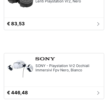
Lenti Playstation Vr2, Nero
e
Playstation
igiene
vr
Joystick
ps4
Beauty
€ 83,53
Playstation
vr2
Giocattoli
Playstation
plus
Prima
Vedi
infanzia
tutti
SONY - Playstation Vr2 Occhiali
Fotografia
Immersivi Fpv Nero, Bianco
Playstation
Casalinghi
PS5
console
Abbigliamento
€ 446,48
PlayStation
5
Sport
PlayStation