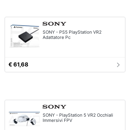
4
Giochi
Animali
PS5
Vedi
Motori
SONY - PS5 PlayStation VR2
tutti
Adattatore Pc
Libri,
cd
e
Xbox
dvd
€ 61,68
Xbox
series
x
Festività
e
Xbox
one
ricorrenze
Console
Xbox
Promozioni
One
SONY - PlayStation 5 VR2 Occhiali
Giochi
Servizi
xbox
Immersivi FPV
one