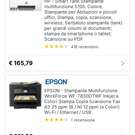
HP - Smart Tank Stampante
Tablet
e
multifunzione 5105, Colore,
e
igiene
Stampante per Abitazioni e piccoli
Ebook
uffici, Stampa, copia, scansione,
wireless; Serbatoio stampante (tank)
Tablet
Beauty
per grandi volumi di documenti;
iPad
stampa da smartphone o tablet;
Scansione su PDF
eBook
Giocattoli
reader
418 recensioni
Tavoletta
grafica
Prima
€ 165,79
infanzia
Vedi
tutti
Fotografia
EPSON - Stampante Multifunzione
WorkForce WF-7830DTWF Inkjet a
Casalinghi
Colori Stampa Copia Scansione Fax
Componenti
Pc
A3 25 ppm (B / N) 12 ppm (a Colori)
Wi-Fi / Ethernet / USB
Abbigliamento
Software
1 recensione
Sistema
operativo
Sport