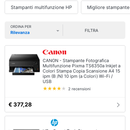
Smart
Stampanti multifunzione HP
Migliore stampante
home
Pc
Portatili
e
Videogiochi
ORDINA PER
Notebook
FILTRA
Rilevanza
Computer
Prezzo più basso
Prezzo più alto
Valutazioni
Audio
portatile
e
MacBook
musica
Pc
CANON - Stampante Fotografica
Portatile
Multifunzione Pixma TS6350a Inkjet a
Clima
Gaming
Colori Stampa Copia Scansione A4 15
ipm (B /N) 10 ipm (a Colori) Wi-Fi /
Pc
USB
2
Arredo
in
2 recensioni
1
Brico
€ 377,28
Vedi
e
tutti
Giardinaggio
Salute