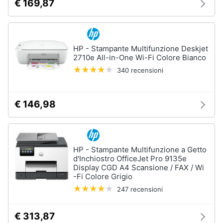
€ 169,87
Assistenza
clienti
Hard
Disk
Esci
HP - Stampante Multifunzione Deskjet
e
2710e All-in-One Wi-Fi Colore Bianco
Storage
340 recensioni
Nas
Hard
disk
€ 146,98
SSD
Hard
disk
esterno
HP - Stampante Multifunzione a Getto
d'Inchiostro OfficeJet Pro 9135e
Vedi
Display CGD A4 Scansione / FAX / Wi
tutti
-Fi Colore Grigio
247 recensioni
Networking
€ 313,87
e