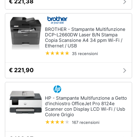
€ 221,38
Processore
Intel
Animali
Ram
Vedi
Motori
BROTHER - Stampante Multifunzione
tutti
DCP-L2660DW Laser B/N Stampa
Copia Scansione A4 34 ppm Wi-Fi /
Libri,
Ethernet / USB
cd
35 recensioni
e
Stampanti
dvd
e
€ 221,90
Scanner
Stampanti
Festività
e
Stampanti
3D
ricorrenze
HP - Stampante Multifunzione a Getto
Scanner
d'inchiostro OfficeJet Pro 8124e
Scanner con Display LCD Wi-Fi / Usb
Promozioni
Stampanti
Colore Grigio
laser
167 recensioni
Servizi
Vedi
tutti