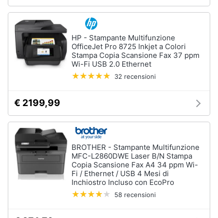
Wireless
Switch
Ripetitore
HP - Stampante Multifunzione
wifi
OfficeJet Pro 8725 Inkjet a Colori
Stampa Copia Scansione Fax 37 ppm
Router
Wi-Fi USB 2.0 Ethernet
Server
32 recensioni
Vedi
tutti
€ 2199,99
Videosorveglianza
BROTHER - Stampante Multifunzione
e
MFC-L2860DWE Laser B/N Stampa
Automazione
Copia Scansione Fax A4 34 ppm Wi-
casa
Fi / Ethernet / USB 4 Mesi di
Telecamera
Inchiostro Incluso con EcoPro
wifi
58 recensioni
Telecamere
videosorveglianza