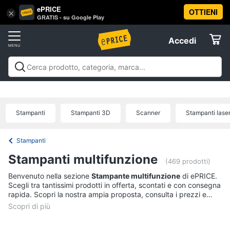
ePRICE
OTTIENI
Vai
×
Accedi
GRATIS - su Google Play
al
Registrati
menu
Accedi
Informatica
Offerte
Pc
Informatica
Pc Desktop e Monitor
Pc Portatili e
Desktop
Elettrodomestici
Notebook
Tablet e Ebook
Componenti Pc
Stampanti e
e
Scanner
Hard Disk e Storage
Networking e
Monitor
Stampanti
Stampanti 3D
Scanner
Stampanti lase
Wireless
Videosorveglianza e Automazione
Informatica
Computer
casa
Accessori informatica
Offerte
fisso
Stampanti
Monitor
Telefonia
Stampanti multifunzione
PC
(469 prodotti)
Tower
Benvenuto nella sezione
Stampante multifunzione
di ePRICE.
Tv
iMac
Scegli tra tantissimi prodotti in offerta, scontati e con consegna
e
rapida. Scopri la nostra ampia proposta, consulta i prezzi e
Home
acquista comodamente online.
Vedi
Cinema
tutti