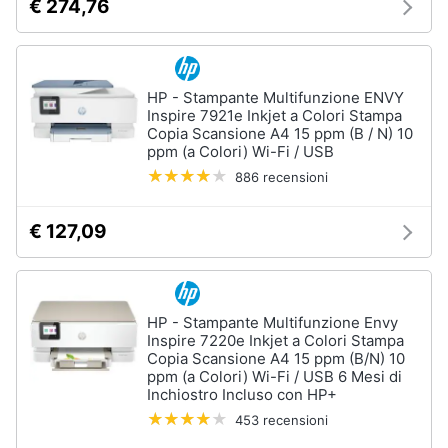
€ 274,76
Termostato
wifi
Videocitofono
HP - Stampante Multifunzione ENVY
Vedi
tutti
Inspire 7921e Inkjet a Colori Stampa
Copia Scansione A4 15 ppm (B / N) 10
ppm (a Colori) Wi-Fi / USB
886 recensioni
Accessori
informatica
€ 127,09
Webcam
Software
Tastiera
HP - Stampante Multifunzione Envy
Sistema
Inspire 7220e Inkjet a Colori Stampa
operativo
Copia Scansione A4 15 ppm (B/N) 10
windows
ppm (a Colori) Wi-Fi / USB 6 Mesi di
10
Inchiostro Incluso con HP+
453 recensioni
Vedi
tutti