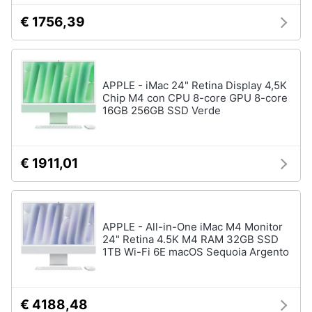
Wireless
€ 1756,39
Switch
Ripetitore
wifi
Router
APPLE - iMac 24" Retina Display 4,5K
Chip M4 con CPU 8-core GPU 8-core
Server
16GB 256GB SSD Verde
Vedi
tutti
€ 1911,01
Videosorveglianza
e
Automazione
APPLE - All-in-One iMac M4 Monitor
casa
24" Retina 4.5K M4 RAM 32GB SSD
1TB Wi-Fi 6E macOS Sequoia Argento
Telecamera
wifi
Telecamere
videosorveglianza
€ 4188,48