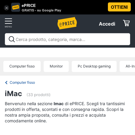
ePRICE
OTTIENI
Vai
×
Accedi
GRATIS - su Google Play
al
Registrati
menu
Accedi
Informatica
Offerte
Pc
Informatica
Pc Desktop e Monitor
Pc Portatili e
Desktop
Elettrodomestici
Notebook
Tablet e Ebook
Componenti Pc
Stampanti e
e
Scanner
Hard Disk e Storage
Networking e
Monitor
Computer fisso
Monitor
Pc Desktop gaming
All-I
Wireless
Videosorveglianza e Automazione
Informatica
Computer
casa
Accessori informatica
Offerte
fisso
Computer fisso
Monitor
Telefonia
iMac
PC
(33 prodotti)
Tower
Benvenuto nella sezione
Tv
Imac
di ePRICE. Scegli tra tantissimi
iMac
prodotti in offerta, scontati e con consegna rapida. Scopri la
e
nostra ampia proposta, consulta i prezzi e acquista
Home
Vedi
comodamente online.
Cinema
tutti