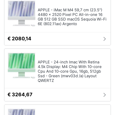
APPLE - iMac M M4 59,7 cm (23.5")
4480 x 2520 Pixel PC All-in-one 16
GB 512 GB SSD macOS Sequoia Wi-Fi
6E (802.11ax) Argento
€ 2080,14
APPLE - 24-inch Imac With Retina
4.5k Display: M4 Chip With 10-core
Cpu And 10-core Gpu, 16gb, 512gb
Ssd - Green (mwv03d /a) Layout
QWERTZ
€ 3264,67