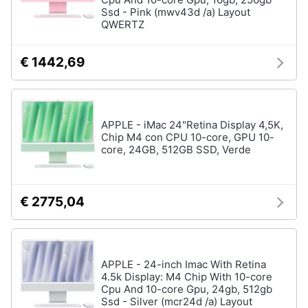
Tablet
e
Ssd - Pink (mwv43d /a) Layout
e
QWERTZ
igiene
Ebook
Tablet
€ 1442,69
Beauty
iPad
eBook
Giocattoli
reader
Tavoletta
APPLE - iMac 24"Retina Display 4,5K,
grafica
Prima
Chip M4 con CPU 10-core, GPU 10-
core, 24GB, 512GB SSD, Verde
infanzia
Vedi
tutti
Fotografia
€ 2775,04
Casalinghi
Componenti
Pc
Abbigliamento
Software
APPLE - 24-inch Imac With Retina
4.5k Display: M4 Chip With 10-core
Sistema
Cpu And 10-core Gpu, 24gb, 512gb
operativo
Sport
Ssd - Silver (mcr24d /a) Layout