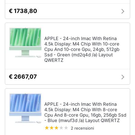
Assistenza
€ 1738,80
clienti
Hard
Disk
Esci
e
Storage
APPLE - 24-inch Imac With Retina
4.5k Display: M4 Chip With 10-core
Nas
Cpu And 10-core Gpu, 24gb, 512gb
Hard
Ssd - Green (md2q4d /a) Layout
disk
QWERTZ
SSD
€ 2667,07
Hard
disk
esterno
Vedi
APPLE - 24-inch Imac With Retina
tutti
4.5k Display: M4 Chip With 8-core
Cpu And 8-core Gpu, 16gb, 256gb Ssd
- Blue (mwuf3d /a) Layout QWERTZ
2 recensioni
Networking
e