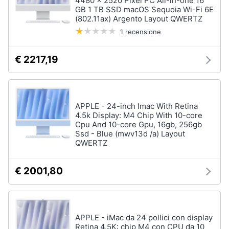
4480 x 2520 Pixel PC All-in-one 16
GB 1 TB SSD macOS Sequoia Wi-Fi 6E
(802.11ax) Argento Layout QWERTZ
1 recensione
€ 2217,19
APPLE - 24-inch Imac With Retina
4.5k Display: M4 Chip With 10-core
Cpu And 10-core Gpu, 16gb, 256gb
Ssd - Blue (mwv13d /a) Layout
QWERTZ
€ 2001,80
APPLE - iMac da 24 pollici con display
Retina 4.5K: chip M4 con CPU da 10