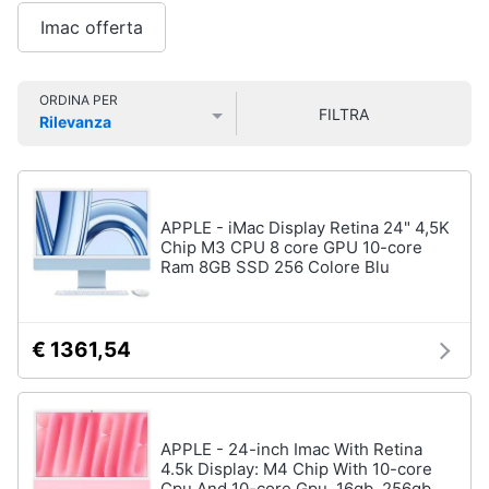
Smart
Imac offerta
home
Pc
Portatili
e
Videogiochi
ORDINA PER
Notebook
FILTRA
Rilevanza
Computer
Prezzo più basso
Prezzo più alto
Valutazioni
Audio
portatile
e
MacBook
musica
Pc
APPLE - iMac Display Retina 24" 4,5K
Portatile
Chip M3 CPU 8 core GPU 10-core
Clima
Gaming
Ram 8GB SSD 256 Colore Blu
Pc
2
Arredo
in
€ 1361,54
1
Brico
Vedi
e
tutti
Giardinaggio
APPLE - 24-inch Imac With Retina
4.5k Display: M4 Chip With 10-core
Salute
Cpu And 10-core Gpu, 16gb, 256gb