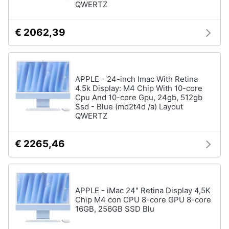
QWERTZ
Processore
Intel
Animali
Ram
€ 2062,39
Vedi
Motori
tutti
Libri,
APPLE - 24-inch Imac With Retina
cd
4.5k Display: M4 Chip With 10-core
Cpu And 10-core Gpu, 24gb, 512gb
e
Stampanti
Ssd - Blue (md2t4d /a) Layout
dvd
e
QWERTZ
Scanner
Stampanti
Festività
€ 2265,46
e
Stampanti
3D
ricorrenze
Scanner
Promozioni
Stampanti
APPLE - iMac 24" Retina Display 4,5K
laser
Chip M4 con CPU 8-core GPU 8-core
16GB, 256GB SSD Blu
Servizi
Vedi
tutti