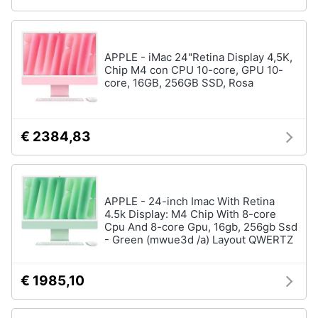
Termostato
wifi
Videocitofono
APPLE - iMac 24"Retina Display 4,5K,
Vedi
Chip M4 con CPU 10-core, GPU 10-
tutti
core, 16GB, 256GB SSD, Rosa
€ 2384,83
Accessori
informatica
Webcam
Software
APPLE - 24-inch Imac With Retina
4.5k Display: M4 Chip With 8-core
Tastiera
Cpu And 8-core Gpu, 16gb, 256gb Ssd
Sistema
- Green (mwue3d /a) Layout QWERTZ
operativo
windows
10
€ 1985,10
Vedi
tutti