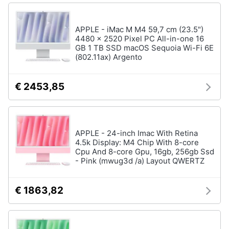
APPLE - iMac M M4 59,7 cm (23.5")
4480 x 2520 Pixel PC All-in-one 16
GB 1 TB SSD macOS Sequoia Wi-Fi 6E
(802.11ax) Argento
€ 2453,85
APPLE - 24-inch Imac With Retina
4.5k Display: M4 Chip With 8-core
Cpu And 8-core Gpu, 16gb, 256gb Ssd
- Pink (mwug3d /a) Layout QWERTZ
€ 1863,82