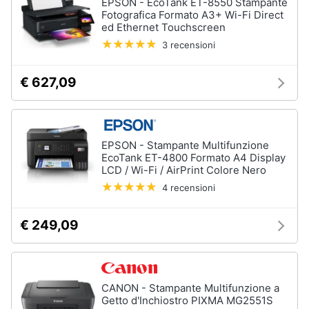
EPSON - EcoTank ET-8550 Stampante
Tablet
e
Fotografica Formato A3+ Wi-Fi Direct
e
igiene
ed Ethernet Touchscreen
Ebook
3 recensioni
Tablet
Beauty
iPad
€ 627,09
eBook
Giocattoli
reader
Tavoletta
grafica
Prima
EPSON - Stampante Multifunzione
infanzia
EcoTank ET-4800 Formato A4 Display
Vedi
LCD / Wi-Fi / AirPrint Colore Nero
tutti
Fotografia
4 recensioni
€ 249,09
Casalinghi
Componenti
Pc
Abbigliamento
Software
Sistema
CANON - Stampante Multifunzione a
operativo
Sport
Getto d'Inchiostro PIXMA MG2551S