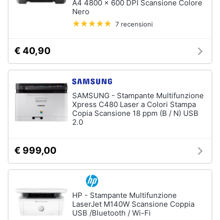
A4 4800 x 600 DPI Scansione Colore
Processore
Nero
Intel
Animali
7 recensioni
Ram
Vedi
Motori
€ 40,90
tutti
Libri,
cd
e
SAMSUNG - Stampante Multifunzione
Stampanti
dvd
Xpress C480 Laser a Colori Stampa
e
Scanner
Copia Scansione 18 ppm (B / N) USB
2.0
Stampanti
Festività
e
Stampanti
€ 999,00
3D
ricorrenze
Scanner
Promozioni
Stampanti
laser
HP - Stampante Multifunzione
Servizi
LaserJet M140W Scansione Coppia
Vedi
USB /Bluetooth / Wi-Fi
tutti