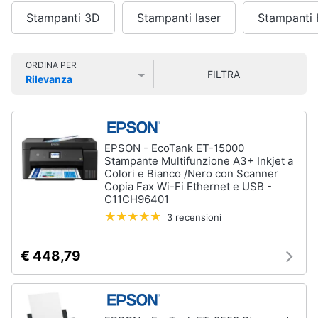
Smart
Stampanti 3D
Stampanti laser
Stampanti
home
Pc
Portatili
e
Videogiochi
ORDINA PER
Notebook
FILTRA
Rilevanza
Computer
Prezzo più basso
Prezzo più alto
Valutazioni
Audio
portatile
e
MacBook
musica
Pc
EPSON - EcoTank ET-15000
Portatile
Stampante Multifunzione A3+ Inkjet a
Clima
Gaming
Colori e Bianco /Nero con Scanner
Copia Fax Wi-Fi Ethernet e USB -
Pc
C11CH96401
2
Arredo
in
3 recensioni
1
Brico
€ 448,79
Vedi
e
tutti
Giardinaggio
Salute