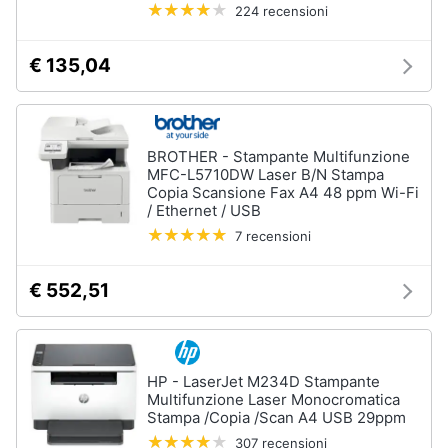
224 recensioni
Assistenza
clienti
€ 135,04
Hard
Disk
Esci
e
Storage
Nas
BROTHER - Stampante Multifunzione
MFC-L5710DW Laser B/N Stampa
Hard
Copia Scansione Fax A4 48 ppm Wi-Fi
disk
/ Ethernet / USB
SSD
7 recensioni
Hard
disk
€ 552,51
esterno
Vedi
tutti
HP - LaserJet M234D Stampante
Multifunzione Laser Monocromatica
Stampa /Copia /Scan A4 USB 29ppm
Networking
307 recensioni
e