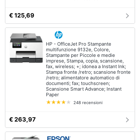
Wireless
Switch
€ 125,69
Ripetitore
wifi
Router
HP - OfficeJet Pro Stampante
Server
multifunzione 9132e, Colore,
Stampante per Piccole e medie
Vedi
imprese, Stampa, copia, scansione,
tutti
fax, wireless; +; idonea a Instant Ink;
Stampa fronte /retro; scansione fronte
/retro; alimentatore automatico di
documenti; fax; touchscreen;
Scansione Smart Advance; Instant
Videosorveglianza
Paper
e
Automazione
248 recensioni
casa
Telecamera
€ 263,97
wifi
Telecamere
videosorveglianza