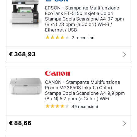
Termostato
EPSON - Stampante Multifunzione
wifi
EcoTank ET-5150 Inkjet a Colori
Videocitofono
Stampa Copia Scansione A4 37 ppm
(B /N) 23 ppm (a Colori) Wi-Fi /
Ethernet / USB
Vedi
tutti
2 recensioni
€ 368,93
Accessori
informatica
Webcam
CANON - Stampante Multifunzione
Software
Pixma MG3650S Inkjet a Colori
Tastiera
Stampa Copia Scansione A4 9,9 ppm
(B / N) 5,7 ppm (a Colori) WiFi
Sistema
operativo
49 recensioni
windows
10
€ 88,66
Vedi
tutti