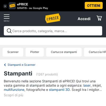
ePRICE
OTTIENI
Vai
×
Accedi
GRATIS - su Google Play
al
Registrati
menu
Accedi
Informatica
Offerte
Pc
Informatica
Pc Desktop e Monitor
Pc Portatili e
Desktop
Elettrodomestici
Notebook
Tablet e Ebook
Componenti Pc
Stampanti e
e
Scanner
Hard Disk e Storage
Networking e
Monitor
Scanner
Plotter
Cartucce stampanti
Cartuccia H
Wireless
Videosorveglianza e Automazione
Informatica
Computer
casa
Accessori informatica
Offerte
fisso
Stampanti e Scanner
Monitor
Telefonia
Stampanti
PC
(1267 prodotti)
Tower
Benvenuto nella sezione Stampanti di ePRICE! Qui trovi una
Tv
iMac
vasta gamma di stampanti adatte a ogni esigenza:
laser
, inkjet,
e
multifunzione
, fotografiche e
stampanti 3D
. Scegli tra i migliori
Home
marchi come
HP
,
Epson
,
Canon
,
Brother
,
Samsung
e
Xerox
.
Vedi
Cinema
Esplora anche i
modelli portatili
, Wi-Fi,
wireless
e
Bluetooth
, per
tutti
stampe facili e veloci.