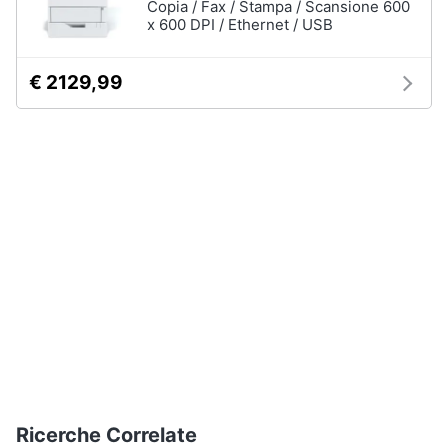
Copia / Fax / Stampa / Scansione 600
Termostato
x 600 DPI / Ethernet / USB
wifi
Videocitofono
€ 2129,99
Vedi
tutti
Accessori
informatica
Webcam
Software
Tastiera
Sistema
operativo
windows
10
Vedi
Ricerche Correlate
tutti