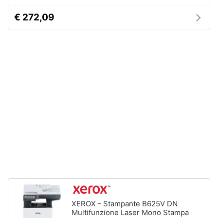
Wireless
€ 272,09
Switch
Ripetitore
wifi
Router
Server
Vedi
tutti
Videosorveglianza
e
Automazione
casa
Telecamera
wifi
Telecamere
XEROX - Stampante B625V DN
videosorveglianza
Multifunzione Laser Mono Stampa