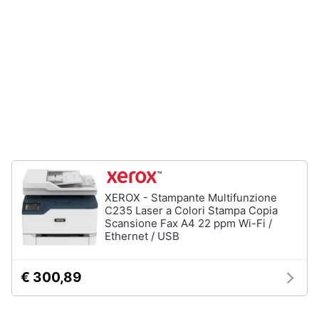
Tablet
e
e
igiene
Ebook
Tablet
Beauty
iPad
eBook
Giocattoli
reader
Tavoletta
grafica
Prima
infanzia
Vedi
tutti
Fotografia
XEROX - Stampante Multifunzione
C235 Laser a Colori Stampa Copia
Scansione Fax A4 22 ppm Wi-Fi /
Casalinghi
Ethernet / USB
Componenti
Pc
Abbigliamento
Software
€ 300,89
Sistema
operativo
Sport