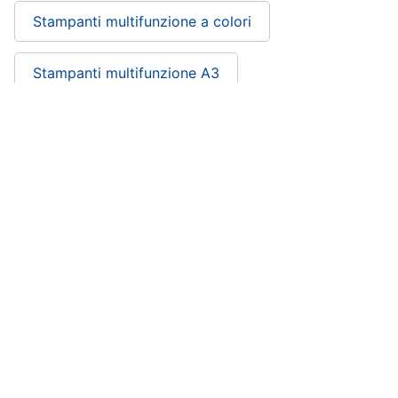
Stampanti multifunzione a colori
Stampanti multifunzione A3
Stampante laser multifunzione wifi economica
Stampanti multifunzione Xerox: si trova
nelle categorie
Stampanti e Scanner
Informatica
Tecnologia e attrezzature per ufficio
Stampanti e accessori Xerox