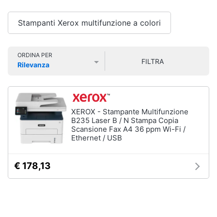
Smart
home
Stampanti Xerox multifunzione a colori
Pc
Portatili
e
Videogiochi
Notebook
ORDINA PER
FILTRA
Computer
Rilevanza
Audio
portatile
Prezzo più basso
Prezzo più alto
Valutazioni
e
MacBook
musica
Pc
Portatile
XEROX - Stampante Multifunzione
Clima
Gaming
B235 Laser B / N Stampa Copia
Scansione Fax A4 36 ppm Wi-Fi /
Pc
Ethernet / USB
2
Arredo
in
1
€ 178,13
Brico
Vedi
e
tutti
Giardinaggio
Salute