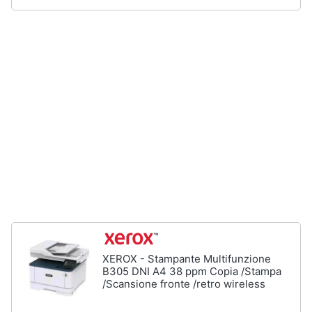
Assistenza
clienti
Hard
Disk
Esci
e
Storage
Nas
Hard
disk
SSD
Hard
disk
esterno
Vedi
tutti
XEROX - Stampante Multifunzione
B305 DNI A4 38 ppm Copia /Stampa
/Scansione fronte /retro wireless
Networking
e