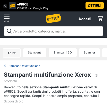
ePRICE
OTTIENI
Vai
×
Accedi
GRATIS - su Google Play
al
Registrati
menu
Accedi
Informatica
Offerte
Pc
Informatica
Pc Desktop e Monitor
Pc Portatili e
Desktop
Elettrodomestici
Notebook
Tablet e Ebook
Componenti Pc
Stampanti e
e
Scanner
Hard Disk e Storage
Networking e
Monitor
Stampanti
Stampanti 3D
Scanner
Xerox
Wireless
Videosorveglianza e Automazione
Informatica
Computer
casa
Accessori informatica
Offerte
fisso
Stampanti multifunzione
Monitor
Telefonia
Stampanti multifunzione Xerox
PC
(5
Tower
prodotti)
Tv
iMac
Benvenuto nella sezione
e
Stampanti multifunzione xerox
di
ePRICE. Scegli tra tantissimi prodotti in offerta, scontati e con
Home
Vedi
consegna rapida. Scopri la nostra ampia proposta, consulta i
Cinema
tutti
prezzi e acquista comodamente online.