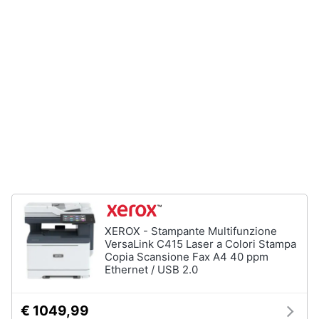
Processore
Intel
Animali
Ram
Vedi
Motori
tutti
Libri,
cd
e
Stampanti
dvd
e
Scanner
Stampanti
Festività
e
Stampanti
3D
ricorrenze
XEROX - Stampante Multifunzione
Scanner
VersaLink C415 Laser a Colori Stampa
Copia Scansione Fax A4 40 ppm
Promozioni
Stampanti
Ethernet / USB 2.0
laser
Servizi
Vedi
€ 1049,99
tutti