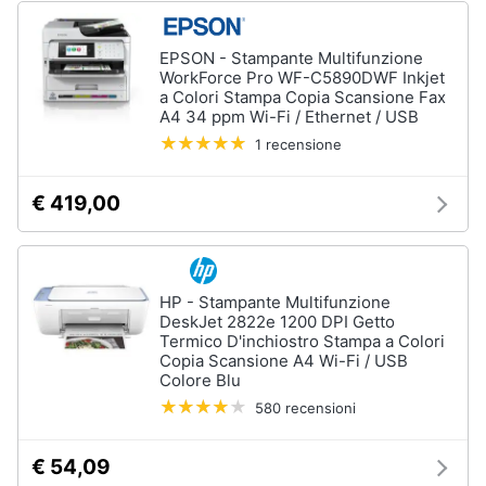
Wireless
Switch
EPSON - Stampante Multifunzione
WorkForce Pro WF-C5890DWF Inkjet
Ripetitore
a Colori Stampa Copia Scansione Fax
wifi
A4 34 ppm Wi-Fi / Ethernet / USB
Router
1 recensione
Server
€ 419,00
Vedi
tutti
HP - Stampante Multifunzione
Videosorveglianza
DeskJet 2822e 1200 DPI Getto
e
Termico D'inchiostro Stampa a Colori
Automazione
Copia Scansione A4 Wi-Fi / USB
casa
Colore Blu
Telecamera
580 recensioni
wifi
Telecamere
€ 54,09
videosorveglianza