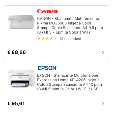
Assistenza
clienti
Hard
CANON - Stampante Multifunzione
Disk
Esci
Pixma MG3650S Inkjet a Colori
e
Stampa Copia Scansione A4 9,9 ppm
Storage
(B / N) 5,7 ppm (a Colori) WiFi
Nas
49 recensioni
Hard
disk
€ 88,66
SSD
Hard
disk
esterno
EPSON - Stampante Multifunzione
Expression Home XP-4205 Inkjet a
Vedi
Colori Stampa Scansione A4 10 ppm
tutti
(B /N) 5 ppm (a Colori) Wi-Fi / USB
€ 95,61
Networking
e