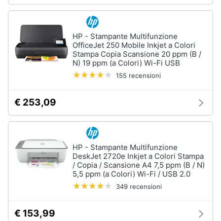
Termostato
wifi
Videocitofono
HP - Stampante Multifunzione
OfficeJet 250 Mobile Inkjet a Colori
Vedi
Stampa Copia Scansione 20 ppm (B /
tutti
N) 19 ppm (a Colori) Wi-Fi USB
155 recensioni
Accessori
€ 253,09
informatica
Webcam
Software
HP - Stampante Multifunzione
Tastiera
DeskJet 2720e Inkjet a Colori Stampa
Sistema
/ Copia / Scansione A4 7,5 ppm (B / N)
operativo
5,5 ppm (a Colori) Wi-Fi / USB 2.0
windows
349 recensioni
10
Vedi
€ 153,99
tutti