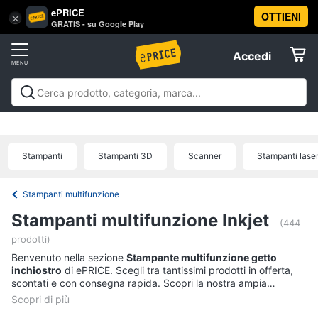
ePRICE
OTTIENI
Vai
×
Accedi
GRATIS - su Google Play
al
Registrati
menu
Accedi
Informatica
Offerte
Pc
Informatica
Pc Desktop e Monitor
Pc Portatili e
Desktop
Elettrodomestici
Notebook
Tablet e Ebook
Componenti Pc
Stampanti e
e
Scanner
Hard Disk e Storage
Networking e
Monitor
Stampanti
Stampanti 3D
Scanner
Stampanti lase
Wireless
Videosorveglianza e Automazione
Informatica
Computer
casa
Accessori informatica
Offerte
fisso
Stampanti multifunzione
Monitor
Telefonia
Stampanti multifunzione Inkjet
PC
(444
Tower
prodotti)
Tv
iMac
Benvenuto nella sezione
Stampante multifunzione getto
e
inchiostro
di ePRICE. Scegli tra tantissimi prodotti in offerta,
Home
Vedi
scontati e con consegna rapida. Scopri la nostra ampia
Cinema
tutti
proposta, consulta i prezzi e acquista comodamente online.