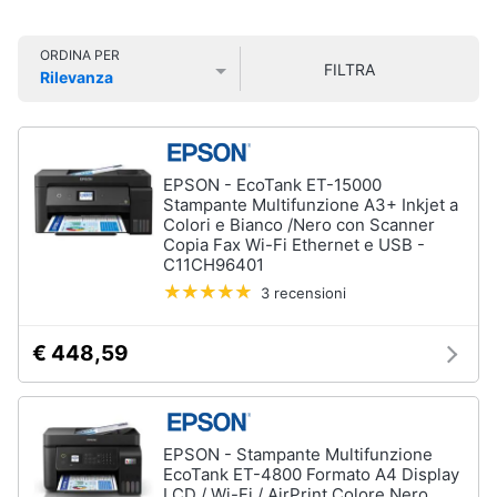
Smart
home
ORDINA PER
Pc
FILTRA
Portatili
Rilevanza
e
Videogiochi
Prezzo più basso
Prezzo più alto
Valutazioni
Notebook
Computer
Audio
portatile
e
EPSON - EcoTank ET-15000
MacBook
musica
Stampante Multifunzione A3+ Inkjet a
Colori e Bianco /Nero con Scanner
Pc
Copia Fax Wi-Fi Ethernet e USB -
Portatile
Clima
C11CH96401
Gaming
3 recensioni
Pc
2
Arredo
in
€ 448,59
1
Brico
Vedi
e
tutti
Giardinaggio
EPSON - Stampante Multifunzione
EcoTank ET-4800 Formato A4 Display
Salute
LCD / Wi-Fi / AirPrint Colore Nero