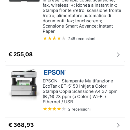
Processore
fax, wireless; +; idonea a Instant Ink;
Intel
Stampa fronte /retro; scansione fronte
Animali
/retro; alimentatore automatico di
Ram
documenti; fax; touchscreen;
Scansione Smart Advance; Instant
Vedi
Motori
Paper
tutti
248 recensioni
Libri,
cd
€ 255,08
e
Stampanti
dvd
e
Scanner
Stampanti
Festività
EPSON - Stampante Multifunzione
e
Stampanti
EcoTank ET-5150 Inkjet a Colori
3D
ricorrenze
Stampa Copia Scansione A4 37 ppm
(B /N) 23 ppm (a Colori) Wi-Fi /
Scanner
Ethernet / USB
Promozioni
Stampanti
2 recensioni
laser
Servizi
Vedi
€ 368,93
tutti