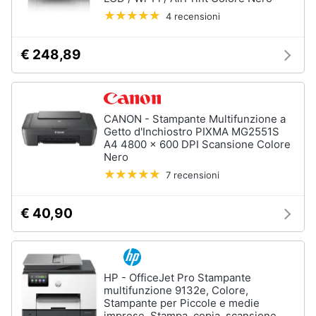
Tablet
e
4 recensioni
e
igiene
Ebook
€ 248,89
Tablet
Beauty
iPad
eBook
Giocattoli
reader
CANON - Stampante Multifunzione a
Tavoletta
Getto d'Inchiostro PIXMA MG2551S
grafica
Prima
A4 4800 x 600 DPI Scansione Colore
infanzia
Nero
Vedi
7 recensioni
tutti
Fotografia
€ 40,90
Casalinghi
Componenti
Pc
Abbigliamento
Software
HP - OfficeJet Pro Stampante
multifunzione 9132e, Colore,
Sistema
operativo
Stampante per Piccole e medie
Sport
imprese, Stampa, copia, scansione,