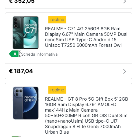
€ 352,05
REALME - C71 4G 256GB 8GB Ram
Diaplay 6.67" Main Camera 50MP Dual
nanoSim USB Type-C Android 15
Unisoc T7250 6000mAh Forest Owl
Scheda informativa
€ 187,04
REALME - GT 8 Pro 5G Gift Box 512GB
16GB Ram Display 6.79" AMOLED
max144Hz Main Camera
50+50+200MP Ricoh GR OIS Dual Sim
(nano+nanoUsim) USB tipo-C UI7
Snapdragon 8 Elite Gen5 7000mAh
Urban Blue