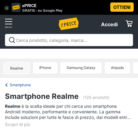
ePRICE
OTTIENI
Vai
×
Accedi
GRATIS - su Google Play
al
Registrati
menu
Accedi
Telefonia
Offerte
Smartphone
Telefonia
Smartphone e Cellulari
Tecnologia da
e
Elettrodomestici
indossare
Accessori per Smartphone e
Cellulari
Cellulari
Telefonia fissa
Offerte
iPhone
Samsung Galaxy
Airpods
Samsung
Realme
Informatica
Galaxy
S26
Smartphone
iPhone
Telefonia
Smartphone Realme
iPhone
(120 prodotti)
17
Tv
Realme
è la scelta ideale per chi cerca uno smartphone
Pro
Android moderno, performante e conveniente. La gamma
Max
e
include soluzioni per tutte le fasce di prezzo, dai modelli entry-
Home
iPhone
level della
serie C
ai più avanzati come la
serie GT
e i nuovi
Cinema
17
realme 16
, progettati per offrire prestazioni elevate e design
Pro
aggiornato. Gli smartphone realme garantiscono fluidità,