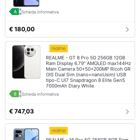
Scheda informativa
€ 180,00
REALME - GT 8 Pro 5G 256GB 12GB
Ram Display 6.79" AMOLED max144Hz
Main Camera 50+50+200MP Ricoh GR
OIS Dual Sim (nano+nanoUsim) USB
tipo-C UI7 Snapdragon 8 Elite Gen5
7000mAh Diary White
Scheda informativa
€ 747,03
REALME - 16 Pro 5G 256GB 8GB Ram