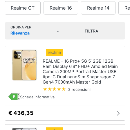
batterie capienti e ricarica rapida, ideali per uso quotidiano,
Smart
Vedi
lavoro e gaming. Grazie a un’offerta così ampia, realme si
Realme GT
Realme 16
Realme 14
Re
home
tutti
adatta perfettamente a ogni esigenza.
Videogiochi
ORDINA PER
FILTRA
Rilevanza
Tecnologia
Prezzo più basso
Prezzo più alto
Valutazioni
da
Audio
indossare
e
Apple
musica
Watch
REALME - 16 Pro+ 5G 512GB 12GB
Ram Display 6.8" FHD+ Amoled Main
Smartwatch
Clima
Camera 200MP Portrait Master USB
Apple
tipo-C Dual nanoSim Snapdragon 7
Watch
Gen4 7000mAh Master Gold
Series
Arredo
10
2 recensioni
Scheda informativa
Apple
Brico
Watch
e
Ultra​
€ 436,35
Giardinaggio
Vedi
tutti
Salute