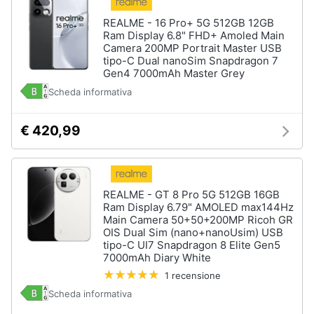
e
REALME - 16 Pro+ 5G 512GB 12GB
igiene
Ram Display 6.8" FHD+ Amoled Main
Accessori
Camera 200MP Portrait Master USB
per
tipo-C Dual nanoSim Snapdragon 7
Beauty
Smartphone
Gen4 7000mAh Master Grey
e
Cellulari
Scheda informativa
Giocattoli
Airpods
€ 420,99
Cuffie
Prima
bluetooth
infanzia
Power
bank
Fotografia
REALME - GT 8 Pro 5G 512GB 16GB
Auricolari
Ram Display 6.79" AMOLED max144Hz
bluetooth
Main Camera 50+50+200MP Ricoh GR
Casalinghi
OIS Dual Sim (nano+nanoUsim) USB
Vedi
tipo-C UI7 Snapdragon 8 Elite Gen5
tutti
7000mAh Diary White
Abbigliamento
1 recensione
Scheda informativa
Sport
Telefonia