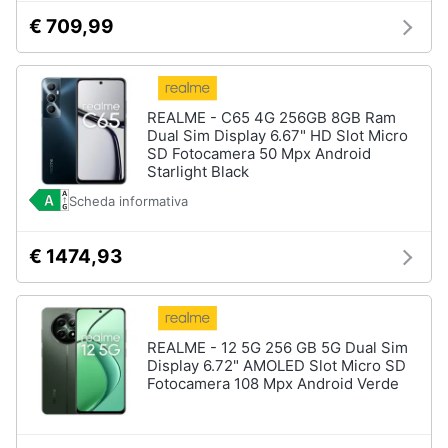
fissa
€ 709,99
Telefono
Animali
Fax
Cordless
Motori
REALME - C65 4G 256GB 8GB Ram
Telefono
Dual Sim Display 6.67" HD Slot Micro
Brondi
Libri,
SD Fotocamera 50 Mpx Android
cd
Starlight Black
Vedi
e
tutti
Scheda informativa
dvd
€ 1474,93
Festività
e
ricorrenze
REALME - 12 5G 256 GB 5G Dual Sim
Promozioni
Display 6.72" AMOLED Slot Micro SD
Fotocamera 108 Mpx Android Verde
Servizi