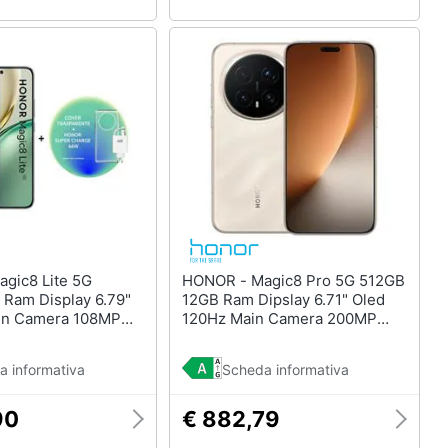
HONOR - Magic8 Pro 5G 512GB
Ram Display 6.79"
12GB Ram Dipslay 6.71" Oled
in Camera 108MP
120Hz Main Camera 200MP
 Dual nanoSim
Dual nanoSim (+eSim) Android
apdragon 6 Gen4
16 Snapdragon 8 Elite Gen5
a informativa
Scheda informativa
 7500mAh Midnight
7100mAh Sunrise Gold
er + Charger (Kit)
90
€ 882,79