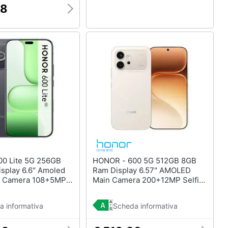
78
HONOR - 600 5G 512GB 8GB
splay 6.6" Amoled
Ram Display 6.57" AMOLED
n Camera 108+5MP
Main Camera 200+12MP Selfie
P Dual nanoSim
50MP Dual nanoSim (+eSim)
icOS 10 Dimensity
MagicOS 10 Snapdragon 7
a informativa
Scheda informativa
 6250mAh Velvet
Gen4 6400mAh Golden White