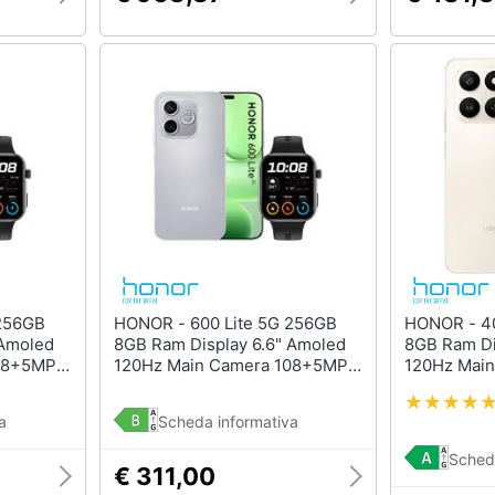
HONOR - 600 Lite 5G 256GB
HONOR - 400 Smart 4G 256GB
 Amoled
8GB Ram Display 6.6" Amoled
8GB Ram Di
108+5MP
120Hz Main Camera 108+5MP
120Hz Mai
oSim
Selfie 16MP Dual nanoSim
DualSim U
mensity
(eSim) MagicOS 10 Dimensity
Snapdragon
a
Scheda informativa
lvet
7100 Elite 6250mAh Velvet
6500mAh D
 Black
Grey + SmartWatch 2i Black
Sched
(Kit)
€ 311,00