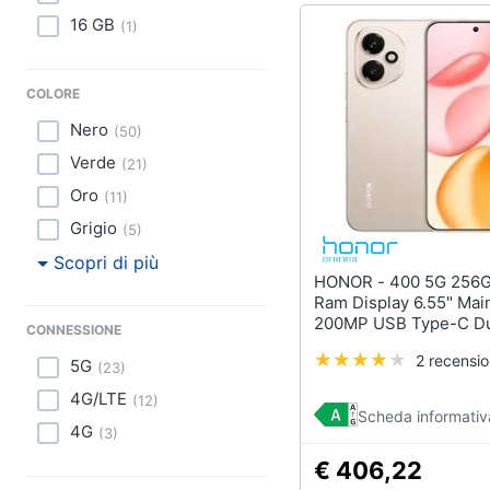
16 GB
(
1
)
COLORE
Nero
(
50
)
Verde
(
21
)
Oro
(
11
)
Grigio
(
5
)
Scopri di più
HONOR - 400 5G 256GB 8GB
Ram Display 6.55" Ma
200MP USB Type-C D
CONNESSIONE
nanoSim MagicOS 9.0
2 recensio
Snapdragon: 7 Gen3 
5G
(
23
)
Desert Gold
4G/LTE
(
12
)
Scheda informativ
4G
(
3
)
€ 406,22