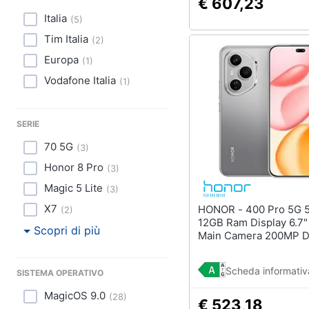
€ 607,23
Italia
(
5
)
Tim Italia
(
2
)
Europa
(
1
)
Vodafone Italia
(
1
)
SERIE
70 5G
(
3
)
Honor 8 Pro
(
3
)
Magic 5 Lite
(
3
)
X7
HONOR - 400 Pro 5G 512GB
(
2
)
12GB Ram Display 6.7
Scopri di più
Main Camera 200MP D
nanoSim USB Type-C 
Snapdragon 8 Gen 3 
Scheda informativ
SISTEMA OPERATIVO
Lunar Grey
MagicOS 9.0
(
28
)
€ 523,18