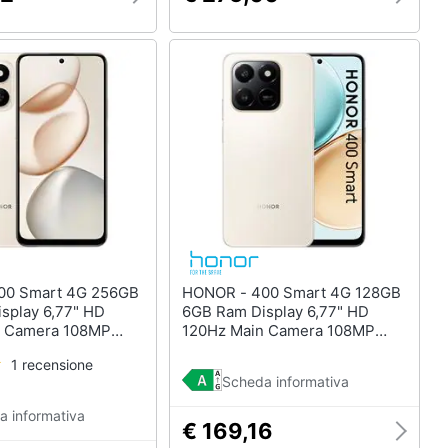
HONOR - 400 Smart 4G 128GB
splay 6,77" HD
6GB Ram Display 6,77" HD
n Camera 108MP
120Hz Main Camera 108MP
SB Typpe-C
DualSim USB Typpe-C
1 recensione
 6s Gen 3 Android
Snapdragon 685 Android
Scheda informativa
esert Gold
6500mAh Desert Gold
a informativa
€ 169,16