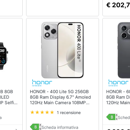
€ 202,
HONOR - 400 Lite 5G 256GB
HONOR - 600 Lite 5G 256GB
OLED
8GB Ram Display 6.7" Amoled
8GB Ram Di
P Selfie
120Hz Main Camera 108MP
120Hz Mai
+eSim)
Dual Nano Sim USB tipo-C
Selfie 16M
1 recensione
on 7
Android 15 Dimensity 7025-
(eSim) Mag
a
Sched
e +
Ultra 5230mAh Velvet Grey
7100 Elite
(Kit)
Black
Scheda informativa