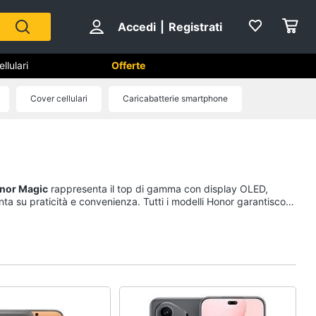
Accedi
|
Registrati
lulari
Offerte
Cover cellulari
Caricabatterie smartphone
phone e
Telefonia fissa
Telefono
Fax
onor Magic
rappresenta il top di gamma con display OLED,
Cordless
ta su praticità e convenienza. Tutti i modelli Honor garantiscono
Telefono Brondi
Vedi tutti