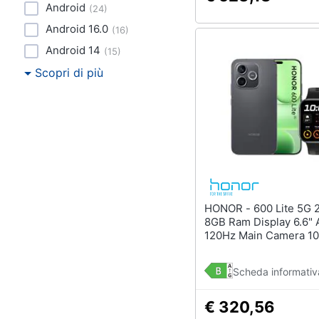
Android
(
24
)
Android 16.0
(
16
)
Android 14
(
15
)
Scopri di più
HONOR - 600 Lite 5G 256GB
8GB Ram Display 6.6"
120Hz Main Camera 
Selfie 16MP Dual nan
(eSim) MagicOS 10 Di
Scheda informativ
7100 Elite 6250mAh Ve
Black + SmartWatch 2i
(Kit)
€ 320,56