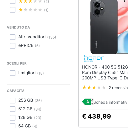
Sport
(2)
(1)
Animali
Motori
VENDUTO DA
Altri venditori
(
135
)
Libri, cd e dvd
ePRICE
(
6
)
Festività e ricorrenze
SCEGLI PER
Promozioni
HONOR - 400 5G 512GB 8GB
Ram Display 6.55" Ma
I migliori
(
18
)
200MP USB Type-C D
nanoSim MagicOS 9.0
2 recensio
Snapdragon: 7 Gen3 
CAPACITÀ
Midnight Black
256 GB
(
36
)
Scheda informativ
512 GB
(
34
)
€ 438,99
128 GB
(
23
)
64 GB
(
4
)