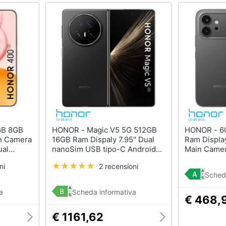
HONOR - Magic V5 5G 512GB
HONOR - 600 5G 512GB 8GB
in Camera
16GB Ram Dispaly 7.95" Dual
Ram Displa
ual
nanoSim USB tipo-C Android
Main Camer
15 Snapdragon 8 Elite
50MP Dual 
ni
2 recensioni
5300mAh
5820mAh Black
MagicOS 10
Sched
Gen4 6400m
a
Scheda informativa
€ 468,
€ 1161,62