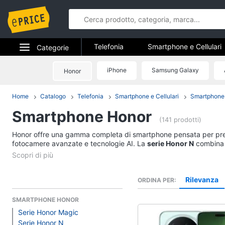
Telefonia
Smartphone e Cellulari
Categorie
Telefonia fissa
Elettrodomestici
iPhone
Samsung Galaxy
Honor
Telefonia
Informatica
Home
Catalogo
Telefonia
Smartphone e Cellulari
Smartphone
Smartphone e Cellula
Smartphone Honor
Telefonia
Samsung Galaxy S26
(141 prodotti)
iPhone
Honor offre una gamma completa di smartphone pensata per pre
Tv e Home Cinema
iPhone 17 Pro Max
fotocamere avanzate e tecnologie AI. La
serie Honor N
combina p
ricarica rapida, display fluidi e connettività avanzata. Scopri l
Smart home
iPhone 17 Pro
Vedi tutti
Videogiochi
Rilevanza
ORDINA PER
SMARTPHONE HONOR
Audio e musica
Serie Honor Magic
Serie Honor N