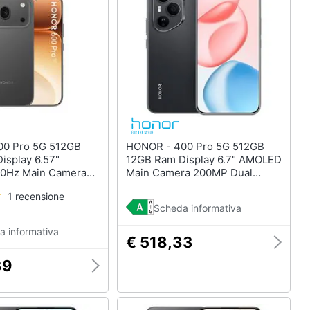
HONOR - 400 Pro 5G 512GB
isplay 6.57"
12GB Ram Display 6.7" AMOLED
0Hz Main Camera
Main Camera 200MP Dual
MP Selfie 50MP
nanoSim USB Type-C Android
1 recensione
ano+eSim) Android
Snapdragon 8 Gen 3 5300mAh
Scheda informativa
 10 Smapdragon 8
Midnight Black
mAh Black
a informativa
€ 518,33
39