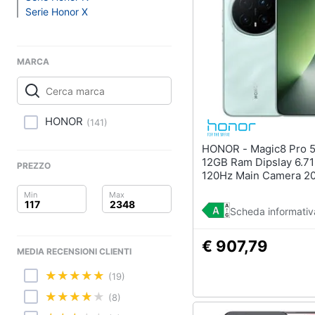
Clima
Serie Honor X
Arredo
MARCA
Brico e Giardinaggio
Salute e igiene
HONOR
(
141
)
Beauty
HONOR - Magic8 Pro 5G 512GB
Giocattoli
12GB Ram Dipslay 6.71
PREZZO
120Hz Main Camera 
Dual nanoSim (+eSim)
Prima infanzia
16 Snapdragon 8 Elite
Scheda informativ
7100mAh Sky CIan
Fotografia
€ 907,79
MEDIA RECENSIONI CLIENTI
Casalinghi
(19)
Abbigliamento
(8)