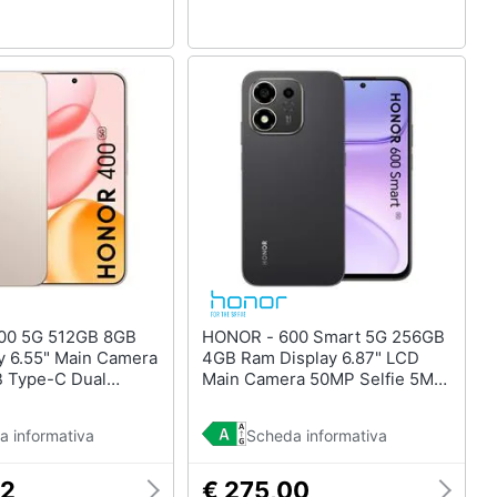
HONOR - 600 Smart 5G 256GB
y 6.55" Main Camera
4GB Ram Display 6.87" LCD
 Type-C Dual
Main Camera 50MP Selfie 5MP
gicOS 9.0
Dual nanoSim Android MagicOS
n: 7 Gen3 5300mAh
10 Snapdragon 4 Gen4
a informativa
Scheda informativa
d
7700mAh Black Velvet
32
€ 275,00