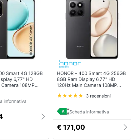
HONOR - 400 Smart 4G 256GB
splay 6,77" HD
8GB Ram Display 6,77" HD
n Camera 108MP
120Hz Main Camera 108MP
SB Typpe-C
DualSim USB Typpe-C
3 recensioni
 685 Android
Snapdragon 6s Gen 3 Android
a informativa
lvet Black
6500mAh Velvet Black
Scheda informativa
4
€ 171,00