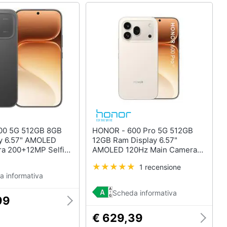
HONOR - 600 Pro 5G 512GB
y 6.57" AMOLED
12GB Ram Display 6.57"
a 200+12MP Selfie
AMOLED 120Hz Main Camera
nanoSim (+eSim)
200+50+12MP Selfie 50MP
1 recensione
 Snapdragon 7
DualSim (nano+eSim) Android
a informativa
Ah Velvet Black
16/MagicOS 10 Smapdragon 8
Elite 6400mAh Golden White
Scheda informativa
99
€ 629,39