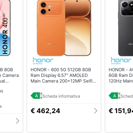
HONOR - 600 5G 512GB 8GB
HONOR - 400 Smart 4G 128GB
in Camera
Ram Display 6.57" AMOLED
6GB Ram Di
ual
Main Camera 200+12MP Selfie
120Hz Mai
50MP Dual nanoSim (+eSim)
DualSim U
ni
5300mAh
MagicOS 10 Snapdragon 7
Snapdragon
Scheda informativa
Sched
Gen4 6400mAh Orange
6500mAh Ve
a
€ 462,24
€ 151,9