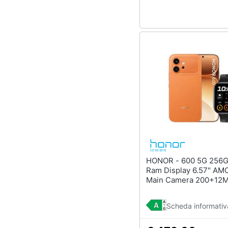
HONOR - 600 5G 256GB 8GB
Ram Display 6.57" AM
Main Camera 200+12M
50MP Dual nanoSim (
MagicOS 10 Snapdrag
Scheda informativ
Gen4 6400mAh Orang
Choice Watch 2i Black 