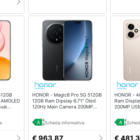
HONOR - Magic8 Pro 5G 512GB
HONOR - 400 5G 512GB 8GB
" AMOLED
12GB Ram Dipslay 6.71" Oled
Ram Displa
ual
120Hz Main Camera 200MP
200MP USB
Android
Dual nanoSim (+eSim) Android
nanoSim Ma
5300mAh
16 Snapdragon 8 Elite Gen5
Snapdrago
a
Scheda informativa
Sched
7100mAh Black
Desert Gol
€ 963,87
€ 481,