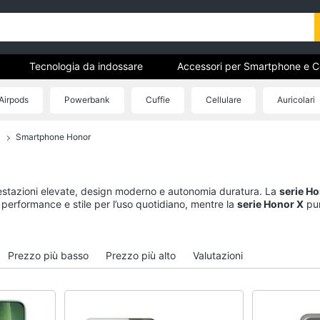
Tecnologia da indossare
Accessori per Smartphone e Cel
Airpods
Powerbank
Cuffie
Cellulare
Auricolari
Smartphone Honor
ri
Tecnologia da indossare
Accessori per Smart
Cellulari
Apple Watch
Airpods
Smartwatch
stazioni elevate, design moderno e autonomia duratura. La
serie H
Cuffie bluetooth
Apple Watch Series 10
erformance e stile per l’uso quotidiano, mentre la
serie Honor X
pun
Power bank
a gamma completa e scegli lo smartphone perfetto per ogni esigenza.
Apple Watch Ultra​
Auricolari bluetooth
Vedi tutti
Prezzo più basso
Prezzo più alto
Valutazioni
Vedi tutti