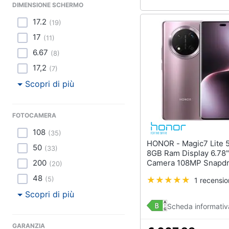
DIMENSIONE SCHERMO
17.2
(
19
)
17
(
11
)
6.67
(
8
)
17,2
(
7
)
Scopri di più
FOTOCAMERA
108
(
35
)
HONOR - Magic7 Lite 5G 512GB
50
(
33
)
8GB Ram Display 6.78"
Camera 108MP Snapdr
200
(
20
)
Gen 1 Android 14 660
48
(
5
)
1 recensi
Titanium Purple
Scopri di più
Scheda informativ
GARANZIA