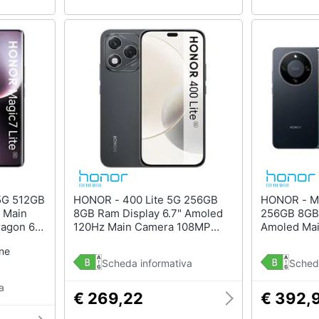
HONOR - 400 Lite 5G 256GB
HONOR - Magic8 Lite 5G
 Main
8GB Ram Display 6.7" Amoled
256GB 8GB 
agon 6
120Hz Main Camera 108MP
Amoled Ma
0mAh
Dual Nano Sim USB tipo-C
USB tipo-C
one
Android 15 Dimensity 7025-
(+eSim) Sn
Scheda informativa
Sched
Ultra 5230mAh Velvet Black
MagicOS 9
Tim
Black + Cov
a
€ 269,22
€ 392,