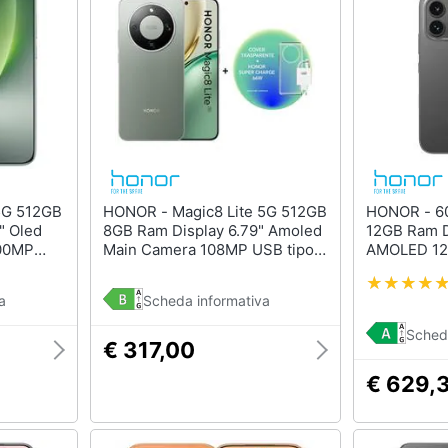
HONOR - Magic8 Lite 5G 512GB
HONOR - 600 Pro 5G 512GB
" Oled
8GB Ram Display 6.79" Amoled
12GB Ram D
200MP
Main Camera 108MP USB tipo-
AMOLED 12
 Android
C Dual nanoSim (+eSim)
200+50+12
 Gen5
Snapdragon 6 Gen4 MagicOS 9
DualSim (n
a
Scheda informativa
7500mAh Forest Green +
16/MagicOS
Cover + Charger (Kit)
Elite 6400
Sched
€ 317,00
€ 629,