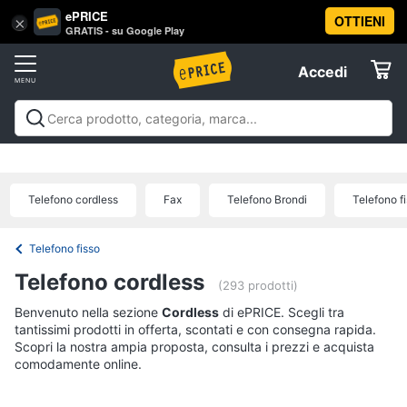
ePRICE
OTTIENI
Vai
×
Accedi
GRATIS - su Google Play
al
Registrati
menu
Accedi
Telefonia
Offerte
Smartphone
Telefonia
Smartphone e Cellulari
Tecnologia da
e
Elettrodomestici
indossare
Accessori per Smartphone e
Cellulari
Cellulari
Telefonia fissa
Offerte
Telefono cordless
Fax
Telefono Brondi
Telefono f
Samsung
Informatica
Galaxy
S26
Telefono fisso
iPhone
Telefonia
Telefono cordless
iPhone
(293 prodotti)
17
Benvenuto nella sezione
Tv
Cordless
di ePRICE. Scegli tra
Pro
tantissimi prodotti in offerta, scontati e con consegna rapida.
Max
e
Scopri la nostra ampia proposta, consulta i prezzi e acquista
Home
iPhone
comodamente online.
Cinema
17
Pro