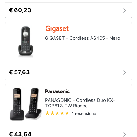
fissa
€ 60,20
Telefono
Animali
Fax
Cordless
Motori
Telefono
GIGASET - Cordless AS405 - Nero
Brondi
Libri,
cd
Vedi
e
tutti
dvd
€ 57,63
Festività
e
ricorrenze
PANASONIC - Cordless Duo KX-
TGB612JTW Bianco
Promozioni
1 recensione
Servizi
€ 43,64