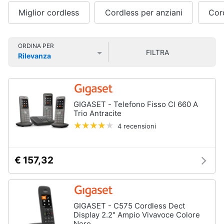
Smart
Vedi
Miglior cordless
Cordless per anziani
Cor
home
tutti
Videogiochi
ORDINA PER
FILTRA
Rilevanza
Tecnologia
Prezzo più basso
Prezzo più alto
Valutazioni
da
Audio
indossare
e
Apple
musica
Watch
GIGASET - Telefono Fisso Cl 660 A
Trio Antracite
Smartwatch
Clima
4 recensioni
Apple
Watch
Series
Arredo
10
€ 157,32
Apple
Brico
Watch
e
Ultra​
Giardinaggio
Vedi
GIGASET - C575 Cordless Dect
tutti
Display 2.2" Ampio Vivavoce Colore
Salute
Nero