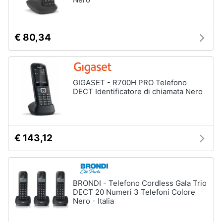
e
igiene
Accessori
€ 80,34
per
Beauty
Smartphone
e
Cellulari
Giocattoli
Airpods
GIGASET - R700H PRO Telefono
DECT Identificatore di chiamata Nero
Cuffie
Prima
bluetooth
infanzia
Power
bank
Fotografia
€ 143,12
Auricolari
bluetooth
Casalinghi
Vedi
tutti
BRONDI - Telefono Cordless Gala Trio
Abbigliamento
DECT 20 Numeri 3 Telefoni Colore
Nero - Italia
Sport
Telefonia