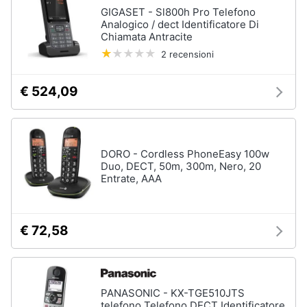
GIGASET - Sl800h Pro Telefono
Analogico / dect Identificatore Di
Chiamata Antracite
2 recensioni
€ 524,09
DORO - Cordless PhoneEasy 100w
Duo, DECT, 50m, 300m, Nero, 20
Entrate, AAA
€ 72,58
PANASONIC - KX-TGE510JTS
telefono Telefono DECT Identificatore