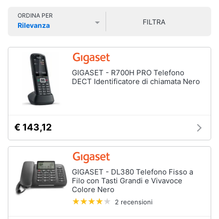
Smart
Vedi
ORDINA PER
home
tutti
FILTRA
Rilevanza
Prezzo più basso
Prezzo più alto
Valutazioni
Videogiochi
Tecnologia
da
Audio
GIGASET - R700H PRO Telefono
indossare
e
DECT Identificatore di chiamata Nero
Apple
musica
Watch
Smartwatch
Clima
Apple
€ 143,12
Watch
Series
Arredo
10
Apple
Brico
GIGASET - DL380 Telefono Fisso a
Watch
e
Filo con Tasti Grandi e Vivavoce
Ultra​
Colore Nero
Giardinaggio
Vedi
2 recensioni
tutti
Salute