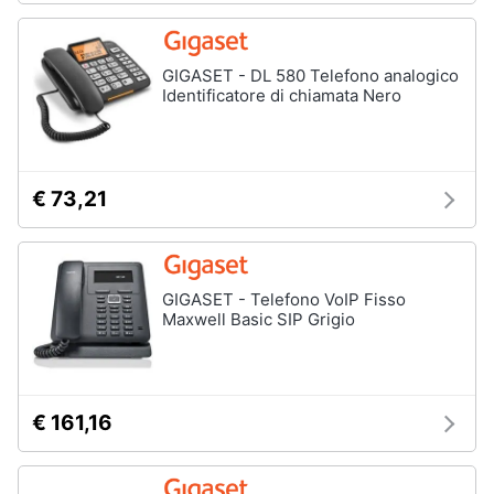
fissa
Telefono
Animali
Fax
GIGASET - DL 580 Telefono analogico
Identificatore di chiamata Nero
Cordless
Motori
Telefono
Brondi
Libri,
cd
€ 73,21
Vedi
e
tutti
dvd
Festività
GIGASET - Telefono VoIP Fisso
e
Maxwell Basic SIP Grigio
ricorrenze
Promozioni
€ 161,16
Servizi