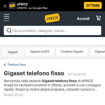
ePRICE
OTTIENI
Vai
×
Accedi
GRATIS - su Google Play
al
Registrati
menu
Accedi
Telefonia
Offerte
Smartphone
Telefonia
Smartphone e Cellulari
Tecnologia da
e
Elettrodomestici
indossare
Accessori per Smartphone e
Cellulari
Cellulari
Telefonia fissa
Offerte
Gigaset as405
Cordless Gigaset
Gigase
Samsung
Gigaset
Informatica
Galaxy
S26
Telefono fisso
iPhone
Telefonia
Gigaset telefono fisso
iPhone
(87 prodotti)
17
Tv
Benvenuto nella sezione
Gigaset telefono fisso
di ePRICE.
Pro
Scegli tra tantissimi prodotti in offerta, scontati e con consegna
Max
e
rapida. Scopri la nostra ampia proposta, consulta i prezzi e
Home
iPhone
acquista comodamente online.
Cinema
17
Pro