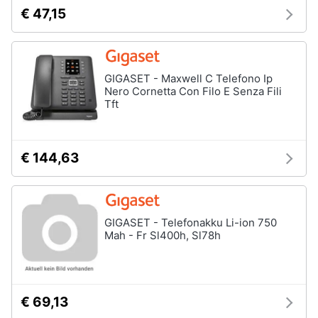
e
€ 47,15
igiene
Accessori
per
Beauty
Smartphone
GIGASET - Maxwell C Telefono Ip
e
Nero Cornetta Con Filo E Senza Fili
Cellulari
Giocattoli
Tft
Airpods
Cuffie
Prima
bluetooth
infanzia
€ 144,63
Power
bank
Fotografia
Auricolari
bluetooth
GIGASET - Telefonakku Li-ion 750
Casalinghi
Mah - Fr Sl400h, Sl78h
Vedi
tutti
Abbigliamento
€ 69,13
Sport
Telefonia