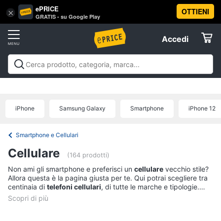
ePRICE
OTTIENI
Vai
×
Accedi
GRATIS - su Google Play
al
Registrati
menu
Accedi
Telefonia
Offerte
Smartphone
Telefonia
Smartphone e Cellulari
Tecnologia da
e
Elettrodomestici
indossare
Accessori per Smartphone e
Cellulari
Cellulari
Telefonia fissa
Offerte
iPhone
Samsung Galaxy
Smartphone
iPhone 12
Samsung
Informatica
Galaxy
S26
Smartphone e Cellulari
iPhone
Telefonia
Cellulare
iPhone
(164 prodotti)
17
Non ami gli smartphone e preferisci un
cellulare
vecchio stile?
Tv
Pro
Allora questa è la pagina giusta per te. Qui potrai scegliere tra
Max
e
centinaia di
telefoni cellulari
, di tutte le marche e tipologie.
Home
iPhone
Potrai chiamare e inviare sms tutte le volte che vuoi senza la
Cinema
17
paura della batteria scarica o del wi-fi che non funziona. Il
Pro
telefono cellulare è lo strumento perfetto per chi vuole rimanere