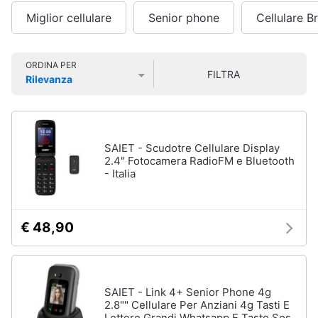
in contatto con i propri cari senza troppi fronzoli e soprattutto
Smart
Vedi
spendendo poco
. Cerca il tuo
cellulare
tra i
telefoni per
Miglior cellulare
Senior phone
Cellulare B
home
tutti
anziani
, i
dual sim
e i marchi più venduti suggeriti da noi.
Videogiochi
ORDINA PER
FILTRA
Rilevanza
Tecnologia
Prezzo più basso
Prezzo più alto
Valutazioni
da
Audio
indossare
e
Apple
musica
Watch
SAIET - Scudotre Cellulare Display
2.4" Fotocamera RadioFM e Bluetooth
Smartwatch
Clima
- Italia
Apple
Watch
Series
Arredo
10
€ 48,90
Apple
Brico
Watch
e
Ultra​
Giardinaggio
Vedi
SAIET - Link 4+ Senior Phone 4g
tutti
2.8"" Cellulare Per Anziani 4g Tasti E
Salute
Lettere Grandi Whatsapp E Tasto Sos