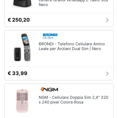
e
Nero
igiene
Accessori
€ 250,20
per
Beauty
Smartphone
e
Cellulari
Giocattoli
Airpods
BRONDI - Telefono Cellulare Amico
Leale per Anziani Dual Sim | Nero
Cuffie
Prima
bluetooth
infanzia
Power
bank
Fotografia
€ 33,99
Auricolari
bluetooth
Casalinghi
Vedi
tutti
NGM - Cellulare Doppia Sim 2,4" 320
Abbigliamento
x 240 pixel Colore Rosa
Sport
Telefonia