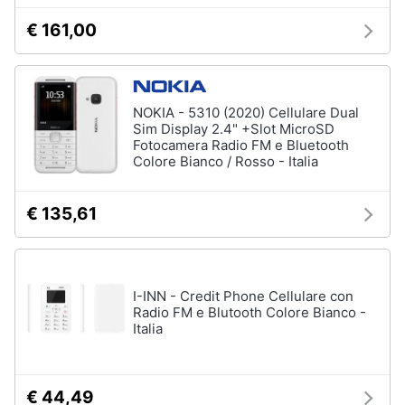
fissa
€ 161,00
Telefono
Animali
Fax
Cordless
Motori
Telefono
NOKIA - 5310 (2020) Cellulare Dual
Brondi
Sim Display 2.4" +Slot MicroSD
Libri,
Fotocamera Radio FM e Bluetooth
cd
Colore Bianco / Rosso - Italia
Vedi
e
tutti
dvd
€ 135,61
Festività
e
ricorrenze
I-INN - Credit Phone Cellulare con
Radio FM e Blutooth Colore Bianco -
Promozioni
Italia
Servizi
€ 44,49