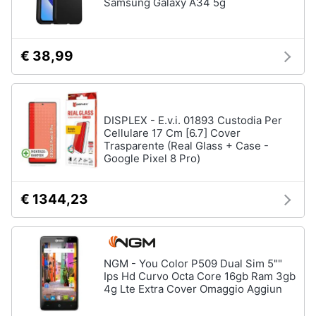
Samsung Galaxy A34 5g
e
igiene
€ 38,99
Beauty
Giocattoli
DISPLEX - E.v.i. 01893 Custodia Per
Cellulare 17 Cm [6.7] Cover
Prima
Trasparente (Real Glass + Case -
infanzia
Google Pixel 8 Pro)
Fotografia
€ 1344,23
Casalinghi
NGM - You Color P509 Dual Sim 5""
Abbigliamento
Ips Hd Curvo Octa Core 16gb Ram 3gb
4g Lte Extra Cover Omaggio Aggiun
Sport