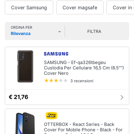
Smart
Cover Samsung
Cover magsafe
Cover in 
home
Videogiochi
ORDINA PER
FILTRA
Rilevanza
Prezzo più basso
Prezzo più alto
Valutazioni
Audio
e
musica
SAMSUNG - Ef-qa326tbegeu
Custodia Per Cellulare 16,5 Cm (6.5"")
Clima
Cover Nero
3 recensioni
Arredo
€ 21,76
Brico
e
Giardinaggio
OTTERBOX - React Series - Back
Cover For Mobile Phone - Black - For
Salute