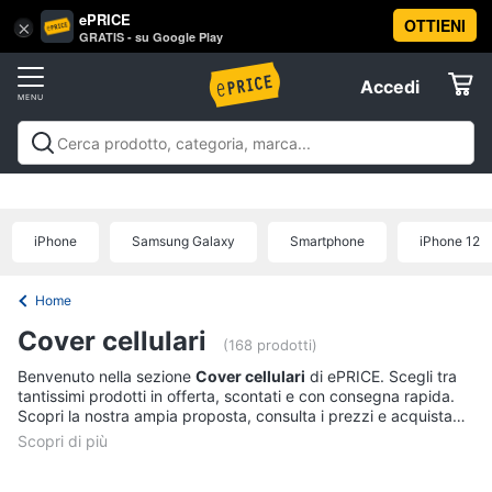
ePRICE
OTTIENI
Vai
×
Accedi
GRATIS - su Google Play
al
Registrati
menu
Accedi
Offerte
Offerte
Elettrodomestici
iPhone
Samsung Galaxy
Smartphone
iPhone 12
Informatica
Home
Telefonia
Cover cellulari
(168 prodotti)
Benvenuto nella sezione
Cover cellulari
di ePRICE. Scegli tra
Tv
tantissimi prodotti in offerta, scontati e con consegna rapida.
e
Scopri la nostra ampia proposta, consulta i prezzi e acquista
Home
comodamente online.
Cinema