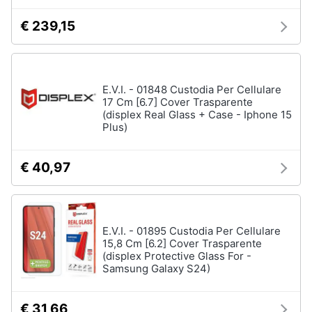
€ 239,15
Animali
Motori
E.V.I. - 01848 Custodia Per Cellulare
17 Cm [6.7] Cover Trasparente
Libri,
(displex Real Glass + Case - Iphone 15
cd
Plus)
e
dvd
€ 40,97
Festività
e
ricorrenze
E.V.I. - 01895 Custodia Per Cellulare
15,8 Cm [6.2] Cover Trasparente
Promozioni
(displex Protective Glass For -
Samsung Galaxy S24)
Servizi
€ 31,66