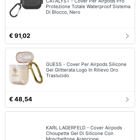
CATALYST - Cover Per Airpods Pro
Protezione Totale Waterproof Sistema
Di Blocco, Nero
€ 91,02
GUESS - Cover Per Airpods Silicone
Gel Glitterata Logo In Rilievo Oro
Traslucido
€ 48,54
KARL LAGERFELD - Cover Airpods
Choupette Gel Di Silicone Con
Moschettone Arancione