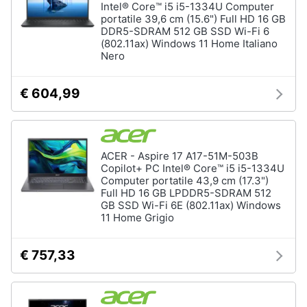
Intel® Core™ i5 i5-1334U Computer
Assistenza
portatile 39,6 cm (15.6") Full HD 16 GB
clienti
DDR5-SDRAM 512 GB SSD Wi-Fi 6
(802.11ax) Windows 11 Home Italiano
Hard
Nero
Disk
Esci
e
Storage
€ 604,99
Nas
Hard
disk
SSD
ACER - Aspire 17 A17-51M-503B
Copilot+ PC Intel® Core™ i5 i5-1334U
Hard
Computer portatile 43,9 cm (17.3")
disk
Full HD 16 GB LPDDR5-SDRAM 512
esterno
GB SSD Wi-Fi 6E (802.11ax) Windows
11 Home Grigio
Vedi
tutti
€ 757,33
Networking
e