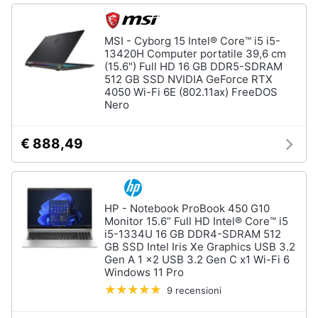
Termostato
wifi
MSI - Cyborg 15 Intel® Core™ i5 i5-
Videocitofono
13420H Computer portatile 39,6 cm
(15.6") Full HD 16 GB DDR5-SDRAM
Vedi
512 GB SSD NVIDIA GeForce RTX
tutti
4050 Wi-Fi 6E (802.11ax) FreeDOS
Nero
Accessori
€ 888,49
informatica
Webcam
Software
HP - Notebook ProBook 450 G10
Tastiera
Monitor 15.6” Full HD Intel® Core™ i5
i5-1334U 16 GB DDR4-SDRAM 512
Sistema
GB SSD Intel Iris Xe Graphics USB 3.2
operativo
Gen A 1 x2 USB 3.2 Gen C x1 Wi-Fi 6
windows
10
Windows 11 Pro
9 recensioni
Vedi
tutti