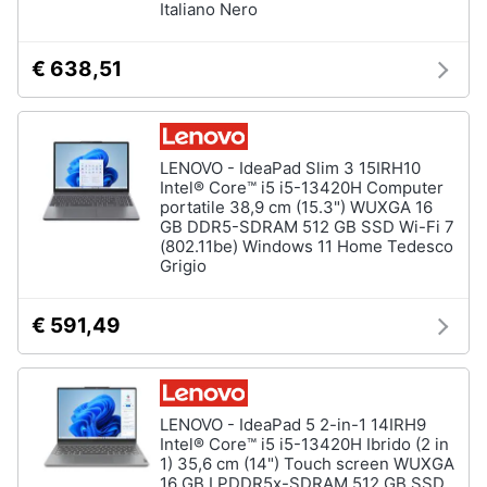
Italiano Nero
Tablet
e
e
igiene
Ebook
€ 638,51
Tablet
Beauty
iPad
eBook
Giocattoli
reader
LENOVO - IdeaPad Slim 3 15IRH10
Intel® Core™ i5 i5-13420H Computer
Tavoletta
portatile 38,9 cm (15.3") WUXGA 16
grafica
Prima
GB DDR5-SDRAM 512 GB SSD Wi-Fi 7
infanzia
(802.11be) Windows 11 Home Tedesco
Vedi
Grigio
tutti
Fotografia
€ 591,49
Casalinghi
Componenti
Pc
Abbigliamento
Software
LENOVO - IdeaPad 5 2-in-1 14IRH9
Intel® Core™ i5 i5-13420H Ibrido (2 in
Sistema
1) 35,6 cm (14") Touch screen WUXGA
operativo
Sport
16 GB LPDDR5x-SDRAM 512 GB SSD