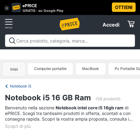
ePRICE
OTTIENI
Vai
×
Accedi
GRATIS - su Google Play
al
Registrati
menu
Accedi
Informatica
Offerte
Pc
Informatica
Pc Desktop e Monitor
Pc Portatili e
Desktop
Elettrodomestici
Notebook
Tablet e Ebook
Componenti Pc
Stampanti e
e
Scanner
Hard Disk e Storage
Networking e
Monitor
Computer portatile
MacBook
Pc Portatile 
Intel
Wireless
Videosorveglianza e Automazione
Informatica
Computer
casa
Accessori informatica
Offerte
fisso
Notebook i5
Monitor
Telefonia
Notebook i5 16 GB Ram
PC
(58 prodotti)
Tower
Tv
Benvenuto nella sezione
Notebook intel core i5 16gb ram
di
iMac
ePRICE. Scegli tra tantissimi prodotti in offerta, scontati e con
e
consegna rapida. Scopri la nostra ampia proposta, consulta i
Home
Vedi
prezzi e acquista comodamente online.
Cinema
tutti