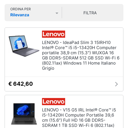
Smart
ORDINA PER
home
FILTRA
Pc
Rilevanza
Portatili
Prezzo più basso
Prezzo più alto
Valutazioni
e
Videogiochi
Notebook
Computer
Audio
LENOVO - IdeaPad Slim 3 15IRH10
portatile
e
Intel® Core™ i5 i5-13420H Computer
MacBook
musica
portatile 38,9 cm (15.3") WUXGA 16
GB DDR5-SDRAM 512 GB SSD Wi-Fi 6
Pc
(802.11ax) Windows 11 Home Italiano
Portatile
Clima
Grigio
Gaming
Pc
2
€ 642,60
Arredo
in
1
Brico
Vedi
e
tutti
LENOVO - V15 G5 IRL Intel® Core™ i5
Giardinaggio
i5-13420H Computer Portatile 39,6
cm (15.6") Full HD 16 GB DDR5-
SDRAM 1 TB SSD Wi-Fi 6 (802.11ax)
Salute