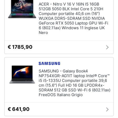
ACER - Nitro V 16 V 16IN I5 16GB
Wireless
512GB 5050 BLK Intel Core 5 210H
Switch
Computer portatile 40,6 cm (16")
WUXGA DDR5-SDRAM SSD NVIDIA
Ripetitore
GeForce RTX 5050 Laptop GPU Wi-Fi
wifi
6 (802.11ax) Windows 11 Inglese UK
Router
Nero
Server
€ 1785,90
Vedi
tutti
SAMSUNG - Galaxy Book4
NP754XGR-AG1IT laptop Intel® Core™
Videosorveglianza
i5 i5-1335U Computer portatile 39,6
e
Automazione
cm (15.6") Full HD 16 GB LPDDR4x-
casa
SDRAM 512 GB SSD Wi-Fi 6 (802.11ax)
FreeDOS Italiano Grigio
Telecamera
wifi
€ 641,90
Telecamere
videosorveglianza