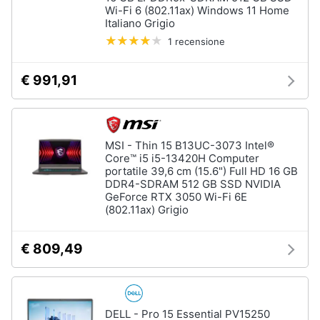
Processore
Wi-Fi 6 (802.11ax) Windows 11 Home
Intel
Italiano Grigio
Animali
Ram
1 recensione
Vedi
Motori
€ 991,91
tutti
Libri,
cd
e
Stampanti
MSI - Thin 15 B13UC-3073 Intel®
dvd
e
Core™ i5 i5-13420H Computer
Scanner
portatile 39,6 cm (15.6") Full HD 16 GB
DDR4-SDRAM 512 GB SSD NVIDIA
Stampanti
Festività
GeForce RTX 3050 Wi-Fi 6E
e
Stampanti
(802.11ax) Grigio
3D
ricorrenze
Scanner
€ 809,49
Promozioni
Stampanti
laser
Servizi
Vedi
tutti
DELL - Pro 15 Essential PV15250